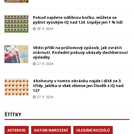
Pokud najdete odlišnou kočku, můžete se
pyšnit vysokým IQ nad 124. Uspěje jen 1 % lidí
28. 9. 2024
Vědci přišli na průlomový způsob, jak zvrátit
stárnutí. Poslední pokusy ukázaly dechberoucí
výsledky
27. 9. 2024
4 kohouty v tomto obrázku najde i dítě ze 3.
třídy. Jablka si však všimne jen člověk s IQ nad
127
27. 9. 2024
ŠTÍTKY
ASTEROID
DATUM NAROZENÍ
HLEDÁNÍ ROZDÍLŮ