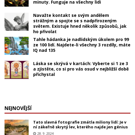
minuty. Funguje na všechny lidi
Navažte kontakt se svým andělem
strážným a spojte se s nadpřirozeným
světem. Existuje hned několik způsobů, jak
ho přivolat
Tahle hádanka je nadlidským úkolem pro 99
ze 100 lidí. Najdete-li všechny 3 rozdíly, máte
IQ nad 135
Láska se skrývá v kartách: Vyberte si 1 ze 3
a zjistěte, co si pro vás osud v nejbližší době
přichystal
NEJNOVĚJŠÍ
Tato slavná fotografie zmátla miliony lidí: Je v
ní zákeřně skrytý lev, kterého najde jen génius
28. 9. 2024