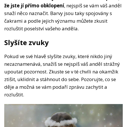
že jste jí přímo obklopení
, nejspíš se vám váš anděl
snaží něco naznačit. Barvy jsou taky spojovány s
čakrami a podle jejich významu můžete zkusit
rozluštit poselství vašeho anděla.
Slyšíte zvuky
Pokud ve své hlavě slyšíte zvuky, které nikdo jiný
nezaznamenává, snažíš se nejspíš váš anděl strážný
upoutat pozornost. Zkuste se v té chvíli na okamžik
ztišit, uklidnit a stáhnout do sebe. Pozorujte, co se
děje a možná se vám podaří zprávu zachytit a
rozluštit.