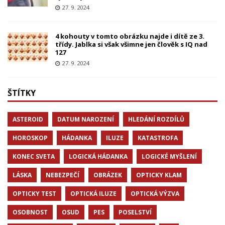
27. 9. 2024
4 kohouty v tomto obrázku najde i dítě ze 3.
třídy. Jablka si však všimne jen člověk s IQ nad
127
27. 9. 2024
ŠTÍTKY
ASTEROID
DATUM NAROZENÍ
HLEDÁNÍ ROZDÍLŮ
HOROSKOP
HÁDANKA
ILUZE
KATASTROFA
KONEC SVETA
LOGICKÁ HÁDANKA
LOGICKÉ MYŠLENÍ
LÁSKA
NEBEZPEČÍ
OBRÁZEK
OPTICKY KLAM
OPTICKY TEST
OPTICKÁ ILUZE
OPTICKÁ VÝZVA
OSOBNOST
OSUD
PES
POSELSTVÍ