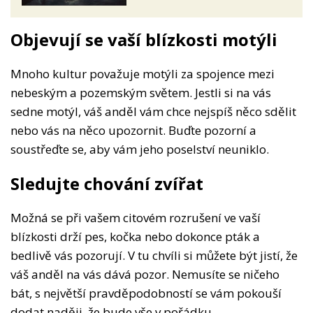
Objevují se vaší blízkosti motýli
Mnoho kultur považuje motýli za spojence mezi
nebeským a pozemským světem. Jestli si na vás
sedne motýl, váš anděl vám chce nejspíš něco sdělit
nebo vás na něco upozornit. Buďte pozorní a
soustřeďte se, aby vám jeho poselství neuniklo.
Sledujte chování zvířat
Možná se při vašem citovém rozrušení ve vaší
blízkosti drží pes, kočka nebo dokonce pták a
bedlivě vás pozorují. V tu chvíli si můžete být jistí, že
váš anděl na vás dává pozor. Nemusíte se ničeho
bát, s největší pravděpodobností se vám pokouší
dodat naději, že bude vše v pořádku.