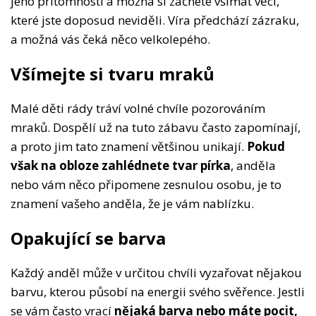
jeho přítomnosti a možná si začnete všímat věcí,
které jste doposud neviděli. Víra předchází zázraku,
a možná vás čeká něco velkolepého.
Všímejte si tvaru mraků
Malé děti rády tráví volné chvíle pozorováním
mraků. Dospělí už na tuto zábavu často zapomínají,
a proto jim tato znamení většinou unikají.
Pokud
však na obloze zahlédnete tvar pírka
, anděla
nebo vám něco připomene zesnulou osobu, je to
znamení vašeho anděla, že je vám nablízku.
Opakující se barva
Každý anděl může v určitou chvíli vyzařovat nějakou
barvu, kterou působí na energii svého svěřence. Jestli
se vám často vrací
nějaká barva nebo máte pocit,