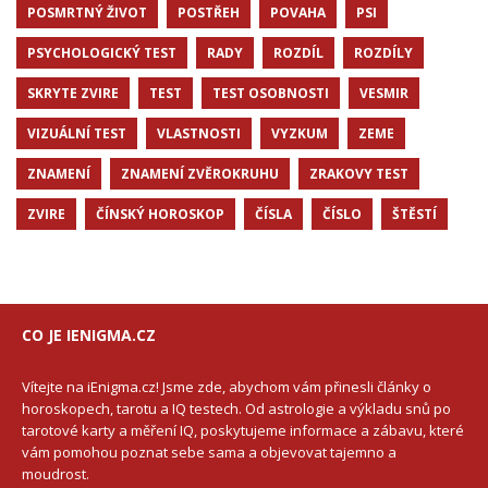
POSMRTNÝ ŽIVOT
POSTŘEH
POVAHA
PSI
PSYCHOLOGICKÝ TEST
RADY
ROZDÍL
ROZDÍLY
SKRYTE ZVIRE
TEST
TEST OSOBNOSTI
VESMIR
VIZUÁLNÍ TEST
VLASTNOSTI
VYZKUM
ZEME
ZNAMENÍ
ZNAMENÍ ZVĚROKRUHU
ZRAKOVY TEST
ZVIRE
ČÍNSKÝ HOROSKOP
ČÍSLA
ČÍSLO
ŠTĚSTÍ
CO JE IENIGMA.CZ
Vítejte na iEnigma.cz! Jsme zde, abychom vám přinesli články o
horoskopech, tarotu a IQ testech. Od astrologie a výkladu snů po
tarotové karty a měření IQ, poskytujeme informace a zábavu, které
vám pomohou poznat sebe sama a objevovat tajemno a
moudrost.