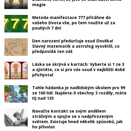
magie
Metoda manifestace 777 přitáhne do
vašeho života vše, po čem toužíte už za
pouhých 7 dní
Den narození předurčuje osud člověka!
Slavný matematik a astrolog vysvětlil, co
předpovídá ten váš
Láska se skrývá v kartách: Vyberte si 1 ze 3
a zjistěte, co si pro vás osud v nejbližší době
přichystal
Tahle hádanka je nadlidským úkolem pro 99
ze 100 lidí. Najdete-li všechny 3 rozdíly, máte
IQ nad 135
Navažte kontakt se svým andělem
strážným a spojte se s nadpřirozeným
světem. Existuje hned několik způsobů, jak
ho přivolat