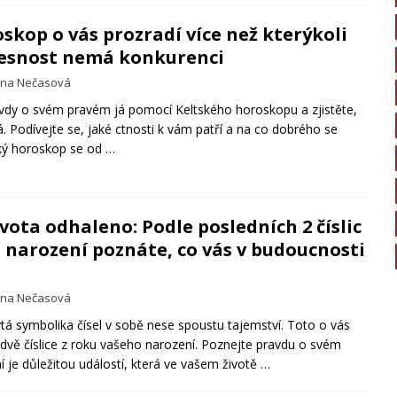
skop o vás prozradí více než kterýkoli
přesnost nemá konkurenci
ína Nečasová
avdy o svém pravém já pomocí Keltského horoskopu a zjistěte,
á. Podívejte se, jaké ctnosti k vám patří a na co dobrého se
ský horoskop se od
…
vota odhaleno: Podle posledních 2 číslic
 narození poznáte, co vás v budoucnosti
ína Nečasová
tá symbolika čísel v sobě nese spoustu tajemství. Toto o vás
 dvě číslice z roku vašeho narození. Poznejte pravdu o svém
í je důležitou událostí, která ve vašem životě
…