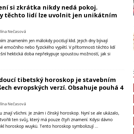
ní si zkrátka nikdy nedá pokoj.
 těchto lidí lze uvolnit jen unikátním
lína Nečasová
ním znamením jen málokdy pociťují klid. Jejich dny bývají
né emočního nebo fyzického vypětí. V přítomnosti těchto lidí
ešní hektická doba nepřekypuje spoustou možností, jak si
doucí tibetský horoskop je stavebním
ch evropských verzí. Obsahuje pouhá 4
lína Nečasová
znají všichni. Je znám i čínský horoskop. Nyní se ale ukázalo,
vytvořili ten svůj, který má pouze čtyři znamení. Kdysi dávno
nikl horoskop wuykü. Tento horoskop symbolizují
…