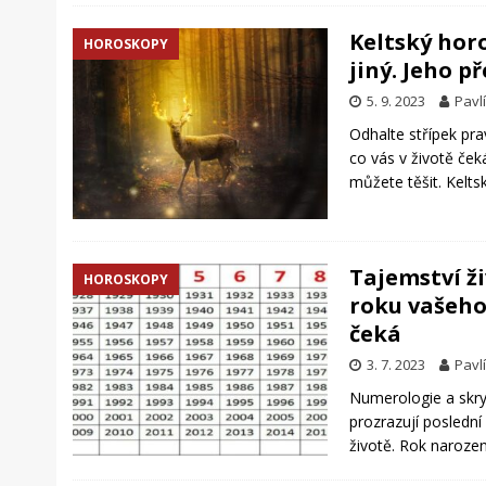
Keltský horo
HOROSKOPY
jiný. Jeho 
5. 9. 2023
Pavl
Odhalte střípek pr
co vás v životě ček
můžete těšit. Kelt
Tajemství ži
HOROSKOPY
roku vašeho
čeká
3. 7. 2023
Pavl
Numerologie a skry
prozrazují poslední
životě. Rok narozen