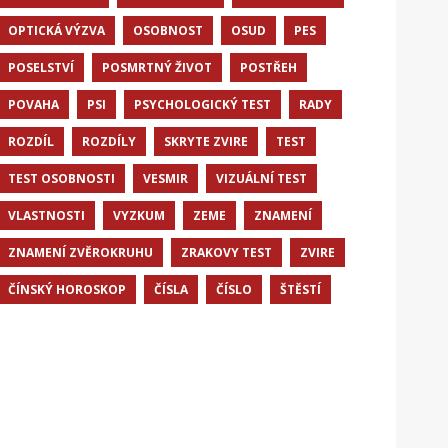
OPTICKÁ VÝZVA
OSOBNOST
OSUD
PES
POSELSTVÍ
POSMRTNÝ ŽIVOT
POSTŘEH
POVAHA
PSI
PSYCHOLOGICKÝ TEST
RADY
ROZDÍL
ROZDÍLY
SKRYTE ZVIRE
TEST
TEST OSOBNOSTI
VESMIR
VIZUÁLNÍ TEST
VLASTNOSTI
VYZKUM
ZEME
ZNAMENÍ
ZNAMENÍ ZVĚROKRUHU
ZRAKOVY TEST
ZVIRE
ČÍNSKÝ HOROSKOP
ČÍSLA
ČÍSLO
ŠTĚSTÍ