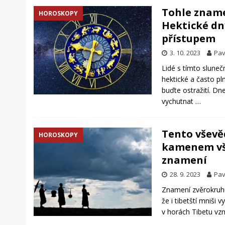
Tohle zname
HOROSKOPY
Hektické dny
přístupem
3. 10. 2023
Pav
Lidé s tímto sluneč
hektické a často pl
buďte ostražití. Dn
vychutnat
…
Tento vševě
HOROSKOPY
kamenem vše
znamení
28. 9. 2023
Pav
Znamení zvěrokruhu 
že i tibetští mniši 
v horách Tibetu vz