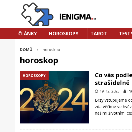
ČLÁNKY
HOROSKOPY
TAROT
TEST
DOMŮ
horoskop
horoskop
Co vás podl
HOROSKOPY
strašidelně
19. 12. 2023
Pa
Brzy vstupujeme do
zda věříme ve hvěz
našimi životními c