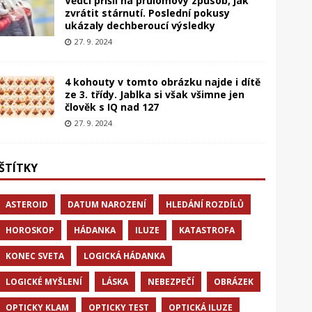
Vědci přišli na průlomový způsob, jak
zvrátit stárnutí. Poslední pokusy
ukázaly dechberoucí výsledky
27. 9. 2024
4 kohouty v tomto obrázku najde i dítě
ze 3. třídy. Jablka si však všimne jen
člověk s IQ nad 127
27. 9. 2024
ŠTÍTKY
ASTEROID
DATUM NAROZENÍ
HLEDÁNÍ ROZDÍLŮ
HOROSKOP
HÁDANKA
ILUZE
KATASTROFA
KONEC SVETA
LOGICKÁ HÁDANKA
LOGICKÉ MYŠLENÍ
LÁSKA
NEBEZPEČÍ
OBRÁZEK
OPTICKY KLAM
OPTICKY TEST
OPTICKÁ ILUZE