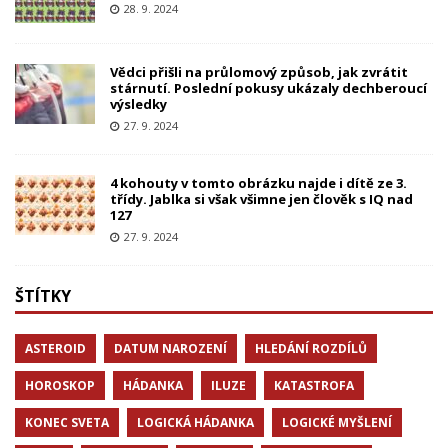
28. 9. 2024
Vědci přišli na průlomový způsob, jak zvrátit
stárnutí. Poslední pokusy ukázaly dechberoucí
výsledky
27. 9. 2024
4 kohouty v tomto obrázku najde i dítě ze 3.
třídy. Jablka si však všimne jen člověk s IQ nad
127
27. 9. 2024
ŠTÍTKY
ASTEROID
DATUM NAROZENÍ
HLEDÁNÍ ROZDÍLŮ
HOROSKOP
HÁDANKA
ILUZE
KATASTROFA
KONEC SVETA
LOGICKÁ HÁDANKA
LOGICKÉ MYŠLENÍ