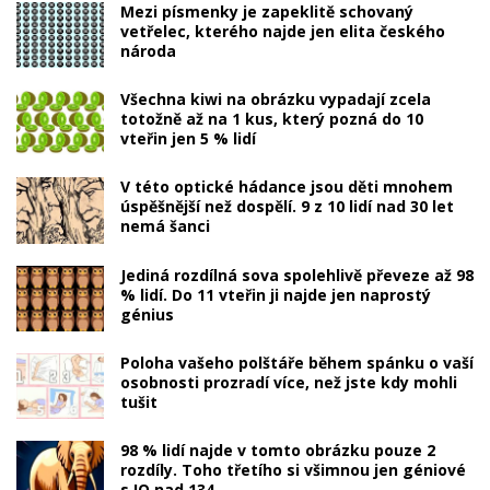
Mezi písmenky je zapeklitě schovaný
vetřelec, kterého najde jen elita českého
národa
Všechna kiwi na obrázku vypadají zcela
totožně až na 1 kus, který pozná do 10
vteřin jen 5 % lidí
V této optické hádance jsou děti mnohem
úspěšnější než dospělí. 9 z 10 lidí nad 30 let
nemá šanci
Jediná rozdílná sova spolehlivě převeze až 98
% lidí. Do 11 vteřin ji najde jen naprostý
génius
Poloha vašeho polštáře během spánku o vaší
osobnosti prozradí více, než jste kdy mohli
tušit
98 % lidí najde v tomto obrázku pouze 2
rozdíly. Toho třetího si všimnou jen géniové
s IQ nad 134