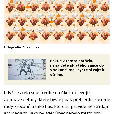
Fotografie: Chashmak
Pokud v tomto obrázku
nenajdete skrytého zajíce do
5 sekund, měli byste si zajít k
očnímu
Když se zcela soustředíte na úkol, objevují se
zajímavé detaily, které byste jinak přehlédli. Jsou zde
řady krocanů a také hus, které se pravidelně střídají
a vypadá to, jako by zde vůbec nebylo místo pro