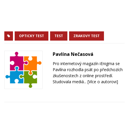
OPTICKY TEST
TEST
ZRAKOVY TEST
Pavlína Nečasová
Pro internetový magazín iEnigma se
Pavlína rozhodla psát po předchozích
zkušenostech z online prostředí.
Studovala mediá...
[Více o autorovi]