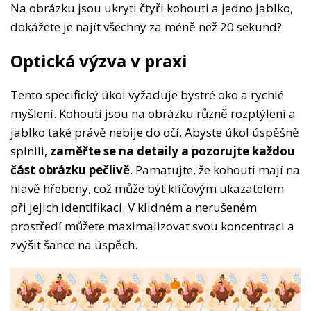
Na obrázku jsou ukryti čtyři kohouti a jedno jablko,
dokážete je najít všechny za méně než 20 sekund?
Optická výzva v praxi
Tento specifický úkol vyžaduje bystré oko a rychlé
myšlení. Kohouti jsou na obrázku různě rozptýlení a
jablko také právě nebije do očí. Abyste úkol úspěšně
splnili,
zaměřte se na detaily a pozorujte každou
část obrázku pečlivě
. Pamatujte, že kohouti mají na
hlavě hřebeny, což může být klíčovým ukazatelem
při jejich identifikaci. V klidném a nerušeném
prostředí můžete maximalizovat svou koncentraci a
zvýšit šance na úspěch.