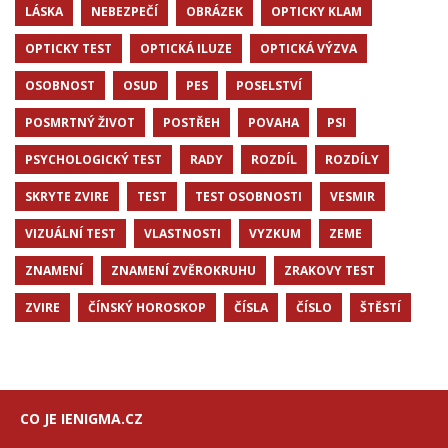
LÁSKA
NEBEZPEČÍ
OBRÁZEK
OPTICKY KLAM
OPTICKY TEST
OPTICKÁ ILUZE
OPTICKÁ VÝZVA
OSOBNOST
OSUD
PES
POSELSTVÍ
POSMRTNÝ ŽIVOT
POSTŘEH
POVAHA
PSI
PSYCHOLOGICKÝ TEST
RADY
ROZDÍL
ROZDÍLY
SKRYTE ZVIRE
TEST
TEST OSOBNOSTI
VESMIR
VIZUÁLNÍ TEST
VLASTNOSTI
VYZKUM
ZEME
ZNAMENÍ
ZNAMENÍ ZVĚROKRUHU
ZRAKOVY TEST
ZVIRE
ČÍNSKÝ HOROSKOP
ČÍSLA
ČÍSLO
ŠTĚSTÍ
CO JE IENIGMA.CZ