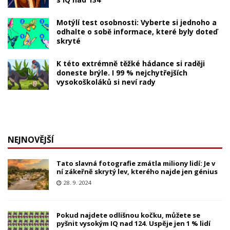
Motýlí test osobnosti: Vyberte si jednoho a
odhalte o sobě informace, které byly doteď
skryté
K této extrémně těžké hádance si raději
doneste brýle. I 99 % nejchytřejších
vysokoškoláků si neví rady
NEJNOVĚJŠÍ
Tato slavná fotografie zmátla miliony lidí: Je v
ní zákeřně skrytý lev, kterého najde jen génius
28. 9. 2024
Pokud najdete odlišnou kočku, můžete se
pyšnit vysokým IQ nad 124. Uspěje jen 1 % lidí