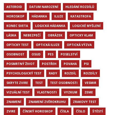
ASTEROID
DATUM NAROZENÍ
HLEDÁNÍ ROZDÍLŮ
HOROSKOP
HÁDANKA
ILUZE
KATASTROFA
KONEC SVETA
LOGICKÁ HÁDANKA
LOGICKÉ MYŠLENÍ
LÁSKA
NEBEZPEČÍ
OBRÁZEK
OPTICKY KLAM
OPTICKY TEST
OPTICKÁ ILUZE
OPTICKÁ VÝZVA
OSOBNOST
OSUD
PES
POSELSTVÍ
POSMRTNÝ ŽIVOT
POSTŘEH
POVAHA
PSI
PSYCHOLOGICKÝ TEST
RADY
ROZDÍL
ROZDÍLY
SKRYTE ZVIRE
TEST
TEST OSOBNOSTI
VESMIR
VIZUÁLNÍ TEST
VLASTNOSTI
VYZKUM
ZEME
ZNAMENÍ
ZNAMENÍ ZVĚROKRUHU
ZRAKOVY TEST
ZVIRE
ČÍNSKÝ HOROSKOP
ČÍSLA
ČÍSLO
ŠTĚSTÍ