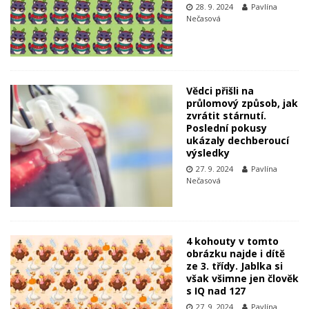
28. 9. 2024
Pavlína
Nečasová
Vědci přišli na
průlomový způsob, jak
zvrátit stárnutí.
Poslední pokusy
ukázaly dechberoucí
výsledky
27. 9. 2024
Pavlína
Nečasová
4 kohouty v tomto
obrázku najde i dítě
ze 3. třídy. Jablka si
však všimne jen člověk
s IQ nad 127
27. 9. 2024
Pavlína