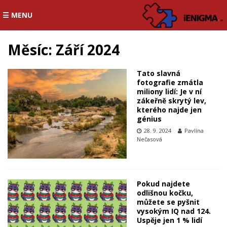
☰ MENU
Měsíc:
Září 2024
Tato slavná
fotografie zmátla
miliony lidí: Je v ní
zákeřně skrytý lev,
kterého najde jen
génius
28. 9. 2024
Pavlína
Nečasová
Pokud najdete
odlišnou kočku,
můžete se pyšnit
vysokým IQ nad 124.
Uspěje jen 1 % lidí