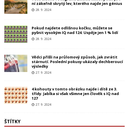
ní zákeřně skrytý lev, kterého najde jen génius
28. 9. 2024
Pokud najdete odlišnou kočku, můžete se
pyšnit vysokým IQ nad 124. Uspěje jen 1 % lidí
28. 9. 2024
Vědci přišli na průlomový způsob, jak zvrátit
stárnutí. Poslední pokusy ukázaly dechberoucí
výsledky
27. 9. 2024
4 kohouty v tomto obrázku najde i dítě ze 3.
třídy. Jablka si však všimne jen člověk s IQ nad
127
27. 9. 2024
ŠTÍTKY