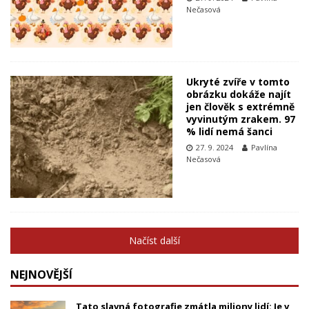
Nečasová
Ukryté zvíře v tomto
obrázku dokáže najít
jen člověk s extrémně
vyvinutým zrakem. 97
% lidí nemá šanci
27. 9. 2024
Pavlína
Nečasová
Načíst další
NEJNOVĚJŠÍ
Tato slavná fotografie zmátla miliony lidí: Je v