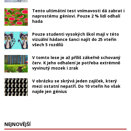
Tento ultimátní test vnímavosti dá zabrat i
naprostému géniovi. Pouze 2 % lidí odhalí
hada
Pouze studenti vysokých škol mají v této
vizuální hádance šanci najít do 25 vteřin
všech 5 rozdílů
V tomto lese je až příliš zákeřně schovaný
červ. K jeho odhalení je potřeba extrémně
vyvinutý mozek i zrak
V obrázku se skrývá jeden zajíček, který
mezi ostatní nepatří. Do 10 vteřin ho však
najde jen génius
NEJNOVĚJŠÍ