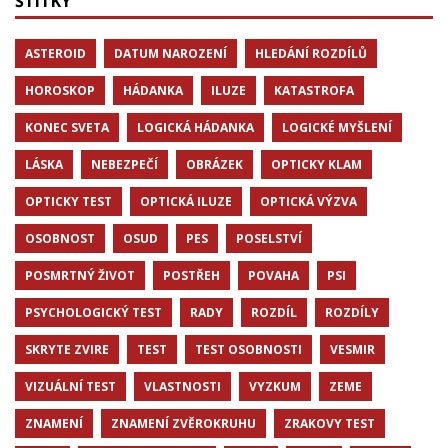
ŠTÍTKY
ASTEROID
DATUM NAROZENÍ
HLEDÁNÍ ROZDÍLŮ
HOROSKOP
HÁDANKA
ILUZE
KATASTROFA
KONEC SVETA
LOGICKÁ HÁDANKA
LOGICKÉ MYŠLENÍ
LÁSKA
NEBEZPEČÍ
OBRÁZEK
OPTICKY KLAM
OPTICKY TEST
OPTICKÁ ILUZE
OPTICKÁ VÝZVA
OSOBNOST
OSUD
PES
POSELSTVÍ
POSMRTNÝ ŽIVOT
POSTŘEH
POVAHA
PSI
PSYCHOLOGICKÝ TEST
RADY
ROZDÍL
ROZDÍLY
SKRYTE ZVIRE
TEST
TEST OSOBNOSTI
VESMIR
VIZUÁLNÍ TEST
VLASTNOSTI
VYZKUM
ZEME
ZNAMENÍ
ZNAMENÍ ZVĚROKRUHU
ZRAKOVY TEST