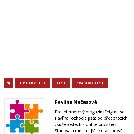
OPTICKY TEST
TEST
ZRAKOVY TEST
Pavlína Nečasová
Pro internetový magazín iEnigma se
Pavlína rozhodla psát po předchozích
zkušenostech z online prostředí.
Studovala mediá...
[Více o autorovi]