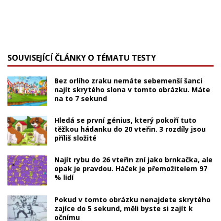
SOUVISEJÍCÍ ČLÁNKY O TÉMATU TESTY
Bez orlího zraku nemáte sebemenší šanci
najít skrytého slona v tomto obrázku. Máte
na to 7 sekund
Hledá se první génius, který pokoří tuto
těžkou hádanku do 20 vteřin. 3 rozdíly jsou
příliš složité
Najít rybu do 26 vteřin zní jako brnkačka, ale
opak je pravdou. Háček je přemožitelem 97
% lidí
Pokud v tomto obrázku nenajdete skrytého
zajíce do 5 sekund, měli byste si zajít k
očnímu