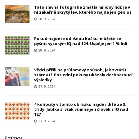
Tato slavná fotografie zmátla miliony lidí: Je v
ní zákeřně skrytý lev, kterého najde jen génius
28. 9. 2024
Pokud najdete odlišnou kočku, můžete se
pyšnit vysokým IQ nad 124. Uspěje jen 1 % lidí
28. 9. 2024
Vědci přišli na průlomový způsob, jak zvrátit
stárnutí. Poslední pokusy ukázaly dechberoucí
výsledky
27. 9. 2024
4 kohouty v tomto obrázku najde i dítě ze 3.
třídy. Jablka si však všimne jen člověk s IQ nad
127
27. 9. 2024