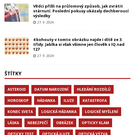
Vědci přišli na průlomový způsob, jak zvrátit
stárnutí. Poslední pokusy ukázaly dechberoucí
výsledky
27. 9. 2024
4 kohouty v tomto obrázku najde i dítě ze 3.
třídy. Jablka si však všimne jen člověk s IQ nad
127
27. 9. 2024
ŠTÍTKY
ASTEROID
DATUM NAROZENÍ
HLEDÁNÍ ROZDÍLŮ
HOROSKOP
HÁDANKA
ILUZE
KATASTROFA
KONEC SVETA
LOGICKÁ HÁDANKA
LOGICKÉ MYŠLENÍ
LÁSKA
NEBEZPEČÍ
OBRÁZEK
OPTICKY KLAM
OPTICKY TEST
OPTICKÁ ILUZE
OPTICKÁ VÝZVA