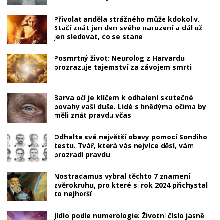
Přivolat anděla strážného může kdokoliv.
Stačí znát jen den svého narození a dál už
jen sledovat, co se stane
Posmrtný život: Neurolog z Harvardu
prozrazuje tajemství za závojem smrti
Barva očí je klíčem k odhalení skutečné
povahy vaší duše. Lidé s hnědýma očima by
měli znát pravdu včas
Odhalte své největší obavy pomocí Sondiho
testu. Tvář, která vás nejvíce děsí, vám
prozradí pravdu
Nostradamus vybral těchto 7 znamení
zvěrokruhu, pro které si rok 2024 přichystal
to nejhorší
Jídlo podle numerologie: Životní číslo jasně