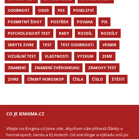
OSOBNOST
OSUD
PES
POSELSTVÍ
POSMRTNÝ ŽIVOT
POSTŘEH
POVAHA
PSI
PSYCHOLOGICKÝ TEST
RADY
ROZDÍL
ROZDÍLY
SKRYTE ZVIRE
TEST
TEST OSOBNOSTI
VESMIR
VIZUÁLNÍ TEST
VLASTNOSTI
VYZKUM
ZEME
ZNAMENÍ
ZNAMENÍ ZVĚROKRUHU
ZRAKOVY TEST
ZVIRE
ČÍNSKÝ HOROSKOP
ČÍSLA
ČÍSLO
ŠTĚSTÍ
CO JE IENIGMA.CZ
Vítejte na iEnigma.cz! Jsme zde, abychom vám přinesli články o
horoskopech, tarotu a IQ testech. Od astrologie a výkladu snů po