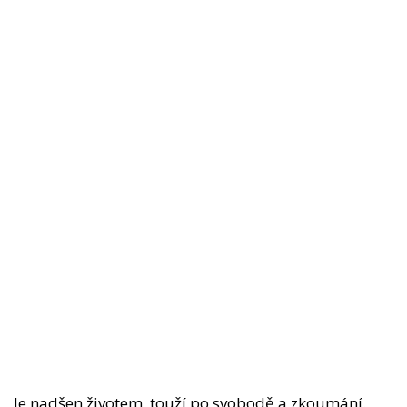
Je nadšen životem, touží po svobodě a zkoumání.