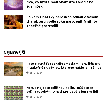
říká, co byste měli okamžitě zařadit na
jídelníček
Co vám tibetský horoskop odhalí o vašem
charakteru podle roku narození? Mniši to
konečně prozradili
NEJNOVĚJŠÍ
Tato slavná fotografie zmátla miliony lidí: Je v
ní zákeřně skrytý lev, kterého najde jen génius
28. 9. 2024
Pokud najdete odlišnou kočku, můžete se
pyšnit vysokým IQ nad 124. Uspěje jen 1 % lidí
28. 9. 2024