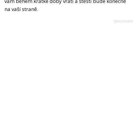
vám během krátké doby vrátí a štěstí bude konečně
na vaší straně.