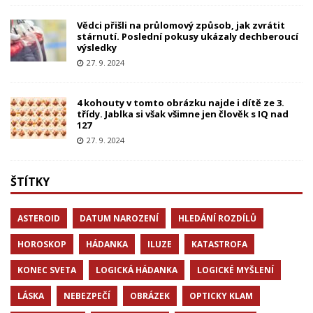
Vědci přišli na průlomový způsob, jak zvrátit
stárnutí. Poslední pokusy ukázaly dechberoucí
výsledky
27. 9. 2024
4 kohouty v tomto obrázku najde i dítě ze 3.
třídy. Jablka si však všimne jen člověk s IQ nad
127
27. 9. 2024
ŠTÍTKY
ASTEROID
DATUM NAROZENÍ
HLEDÁNÍ ROZDÍLŮ
HOROSKOP
HÁDANKA
ILUZE
KATASTROFA
KONEC SVETA
LOGICKÁ HÁDANKA
LOGICKÉ MYŠLENÍ
LÁSKA
NEBEZPEČÍ
OBRÁZEK
OPTICKY KLAM