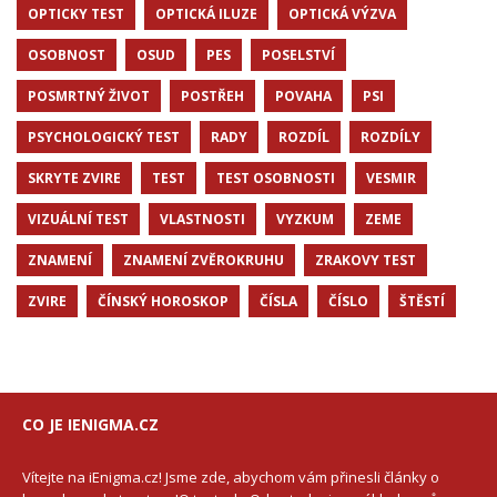
OPTICKY TEST
OPTICKÁ ILUZE
OPTICKÁ VÝZVA
OSOBNOST
OSUD
PES
POSELSTVÍ
POSMRTNÝ ŽIVOT
POSTŘEH
POVAHA
PSI
PSYCHOLOGICKÝ TEST
RADY
ROZDÍL
ROZDÍLY
SKRYTE ZVIRE
TEST
TEST OSOBNOSTI
VESMIR
VIZUÁLNÍ TEST
VLASTNOSTI
VYZKUM
ZEME
ZNAMENÍ
ZNAMENÍ ZVĚROKRUHU
ZRAKOVY TEST
ZVIRE
ČÍNSKÝ HOROSKOP
ČÍSLA
ČÍSLO
ŠTĚSTÍ
CO JE IENIGMA.CZ
Vítejte na iEnigma.cz! Jsme zde, abychom vám přinesli články o