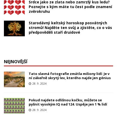
Srdce jako ze zlata nebo zamrzlý kus ledu?
Poznejte s kým máte tu čest podle znamení
zvěrokruhu
Starodávný keltský horoskop posvátných
stromů! Najděte ten svůj a zjistěte, co o vás
předpověděli staří druidové
NEJNOVĚJŠÍ
Tato slavná fotografie zmátla miliony lidí: Je v
ní zákeřně skrytý lev, kterého najde jen génius
28. 9. 2024
Pokud najdete odlišnou kočku, můžete se
pyšnit vysokým IQ nad 124. Uspěje jen 1 % lidí
28. 9. 2024