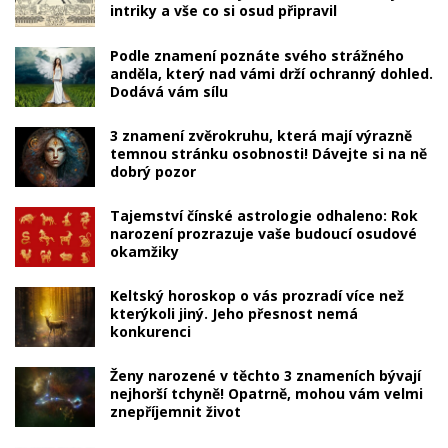
intriky a vše co si osud připravil
Podle znamení poznáte svého strážného
anděla, který nad vámi drží ochranný dohled.
Dodává vám sílu
3 znamení zvěrokruhu, která mají výrazně
temnou stránku osobnosti! Dávejte si na ně
dobrý pozor
Tajemství čínské astrologie odhaleno: Rok
narození prozrazuje vaše budoucí osudové
okamžiky
Keltský horoskop o vás prozradí více než
kterýkoli jiný. Jeho přesnost nemá
konkurenci
Ženy narozené v těchto 3 znameních bývají
nejhorší tchyně! Opatrně, mohou vám velmi
znepříjemnit život