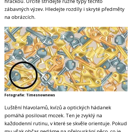
hračkou. Určitě střídejte různé typy těchto
zábavných výzev. Hledejte rozdíly i skryté předměty
na obrázcích.
Fotografie: Timesnownews
Luštění hlavolamů, kvízů a optických hádanek
pomáhá posilovat mozek. Ten je zvyklý na
každodenní rutinu, v které se skvěle orientuje. Pokud
mu však občas nedáme na přelouskání něco, co je