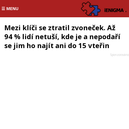
☰ MENU
Mezi klíči se ztratil zvoneček. Až
94 % lidí netuší, kde je a nepodaří
se jim ho najít ani do 15 vteřin