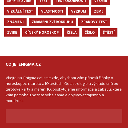
SKRYTE ZVIRE
TEST
TEST OSOBNOSTI
VESMIR
VIZUÁLNÍ TEST
VLASTNOSTI
VYZKUM
ZEME
ZNAMENÍ
ZNAMENÍ ZVĚROKRUHU
ZRAKOVY TEST
ZVIRE
ČÍNSKÝ HOROSKOP
ČÍSLA
ČÍSLO
ŠTĚSTÍ
CO JE IENIGMA.CZ
Vítejte na iEnigma.cz! Jsme zde, abychom vám přinesli články o
horoskopech, tarotu a IQ testech. Od astrologie a výkladu snů po
tarotové karty a měření IQ, poskytujeme informace a zábavu, které
vám pomohou poznat sebe sama a objevovat tajemno a
moudrost.