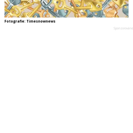
Fotografie: Timesnownews