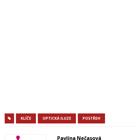
KLÍČE
OPTICKÁ ILUZE
POSTŘEH
Pavlína Nečasová