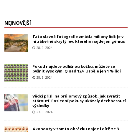
NEJNOVĚJŠÍ
Tato slavná fotografie zmátla miliony lidí: Je v
ní zákeřně skrytý lev, kterého najde jen génius
28. 9. 2024
Pokud najdete odlišnou kočku, můžete se
pyšnit vysokým IQ nad 124. Uspěje jen 1 % lidí
28. 9. 2024
Vědci přišli na průlomový způsob, jak zvrátit
stárnutí. Poslední pokusy ukázaly dechberoucí
výsledky
27. 9. 2024
4 kohouty v tomto obrázku najde i dítě ze 3.