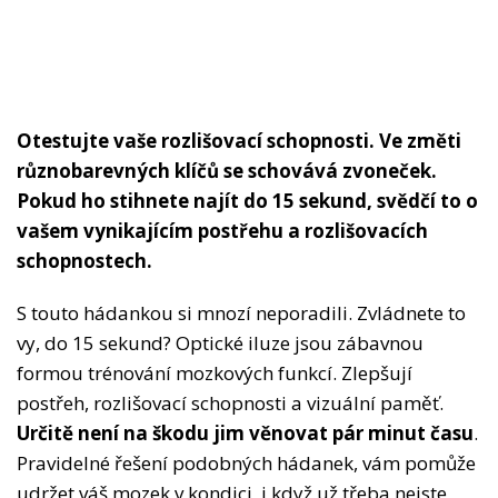
Otestujte vaše rozlišovací schopnosti. Ve změti
různobarevných klíčů se schovává zvoneček.
Pokud ho stihnete najít do 15 sekund, svědčí to o
vašem vynikajícím postřehu a rozlišovacích
schopnostech.
S touto hádankou si mnozí neporadili. Zvládnete to
vy, do 15 sekund? Optické iluze jsou zábavnou
formou trénování mozkových funkcí. Zlepšují
postřeh, rozlišovací schopnosti a vizuální paměť.
Určitě není na škodu jim věnovat pár minut času
.
Pravidelné řešení podobných hádanek, vám pomůže
udržet váš mozek v kondici, i když už třeba nejste