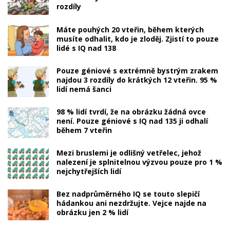
rozdíly
Máte pouhých 20 vteřin, během kterých
musíte odhalit, kdo je zloděj. Zjistí to pouze
lidé s IQ nad 138
Pouze géniové s extrémně bystrým zrakem
najdou 3 rozdíly do krátkých 12 vteřin. 95 %
lidí nemá šanci
98 % lidí tvrdí, že na obrázku žádná ovce
není. Pouze géniové s IQ nad 135 ji odhalí
během 7 vteřin
Mezi bruslemi je odlišný vetřelec, jehož
nalezení je splnitelnou výzvou pouze pro 1 %
nejchytřejších lidí
Bez nadprůměrného IQ se touto slepičí
hádankou ani nezdržujte. Vejce najde na
obrázku jen 2 % lidí