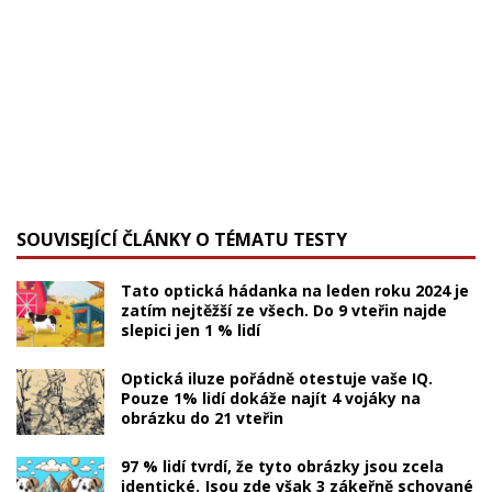
SOUVISEJÍCÍ ČLÁNKY O TÉMATU TESTY
Tato optická hádanka na leden roku 2024 je
zatím nejtěžší ze všech. Do 9 vteřin najde
slepici jen 1 % lidí
Optická iluze pořádně otestuje vaše IQ.
Pouze 1% lidí dokáže najít 4 vojáky na
obrázku do 21 vteřin
97 % lidí tvrdí, že tyto obrázky jsou zcela
identické. Jsou zde však 3 zákeřně schované