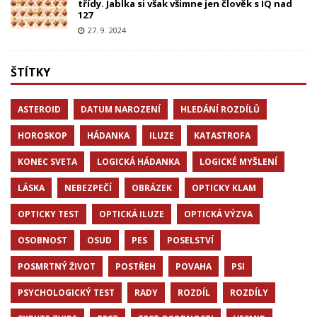
třídy. Jablka si však všimne jen člověk s IQ nad
127
27. 9. 2024
ŠTÍTKY
ASTEROID
DATUM NAROZENÍ
HLEDÁNÍ ROZDÍLŮ
HOROSKOP
HÁDANKA
ILUZE
KATASTROFA
KONEC SVETA
LOGICKÁ HÁDANKA
LOGICKÉ MYŠLENÍ
LÁSKA
NEBEZPEČÍ
OBRÁZEK
OPTICKY KLAM
OPTICKY TEST
OPTICKÁ ILUZE
OPTICKÁ VÝZVA
OSOBNOST
OSUD
PES
POSELSTVÍ
POSMRTNÝ ŽIVOT
POSTŘEH
POVAHA
PSI
PSYCHOLOGICKÝ TEST
RADY
ROZDÍL
ROZDÍLY