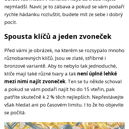
nejmladší. Navíc je to zábava a pokud se vám podaří
rychle hádanku rozluštit, budete mít ze sebe i dobrý
pocit.
Spousta klíčů a jeden zvoneček
Před vámi je obrázek, na kterém se rozsypalo mnoho
různobarevných klíčů. Jsou ve zlaté, stříbrné i
bronzové variantě. Aby to nebylo tak jednoduché,
klíče mají také různé tvary a tak
není úplně lehké
mezi nimi najít zvoneček
. Ten se tu někde schoval
a pokud se vám podaří najít ho do 15 vteřin, pak
patříte skutečně k 2 % těch nejlepších. Nepřestávejte
však hledat ani po časovém limitu. I to že ho objevíte
se počítá.