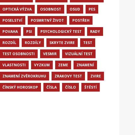
OPTICKÁ VÝZVA
OSOBNOST
OSUD
PES
POSELSTVÍ
POSMRTNÝ ŽIVOT
POSTŘEH
POVAHA
PSI
PSYCHOLOGICKÝ TEST
RADY
ROZDÍL
ROZDÍLY
SKRYTE ZVIRE
TEST
TEST OSOBNOSTI
VESMIR
VIZUÁLNÍ TEST
VLASTNOSTI
VYZKUM
ZEME
ZNAMENÍ
ZNAMENÍ ZVĚROKRUHU
ZRAKOVY TEST
ZVIRE
ČÍNSKÝ HOROSKOP
ČÍSLA
ČÍSLO
ŠTĚSTÍ