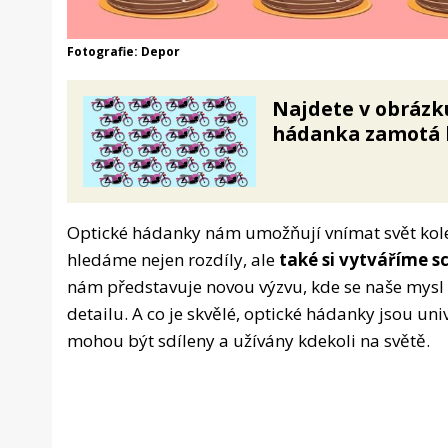
Fotografie: Depor
Najdete v obrázk
hádanka zamotá h
Optické hádanky nám umožňují vnímat svět ko
hledáme nejen rozdíly, ale
také si vytváříme 
nám představuje novou výzvu, kde se naše mysl 
detailu. A co je skvělé, optické hádanky jsou uni
mohou být sdíleny a užívány kdekoli na světě.