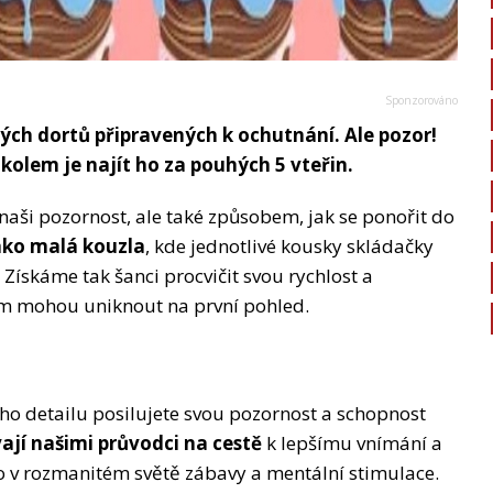
ch dortů připravených k ochutnání. Ale pozor!
úkolem je najít ho za pouhých 5 vteřin.
aši pozornost, ale také způsobem, jak se ponořit do
ako malá kouzla
, kde jednotlivé kousky skládačky
. Získáme tak šanci procvičit svou rychlost a
nám mohou uniknout na první pohled.
ho detailu posilujete svou pozornost a schopnost
ají našimi průvodci na cestě
k lepšímu vnímání a
to v rozmanitém světě zábavy a mentální stimulace.