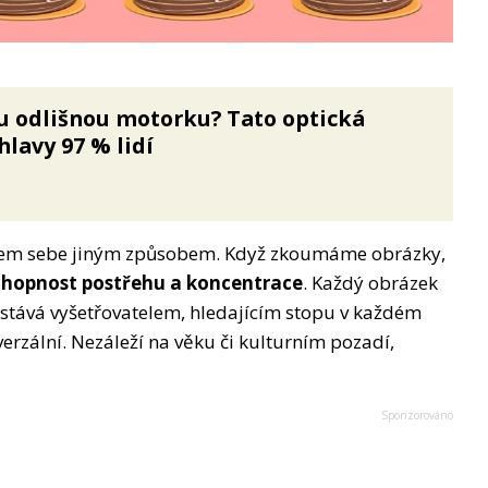
u odlišnou motorku? Tato optická
lavy 97 % lidí
lem sebe jiným způsobem. Když zkoumáme obrázky,
schopnost postřehu a koncentrace
. Každý obrázek
stává vyšetřovatelem, hledajícím stopu v každém
verzální. Nezáleží na věku či kulturním pozadí,