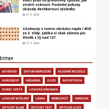
Vědci přišli na průlomový způsob, jak
zvrátit stárnutí. Poslední pokusy
ukázaly dechberoucí výsledky
27. 9. 2024
4 kohouty v tomto obrázku najde i dítě
ze 3. třídy. Jablka si však všimne jen
člověk s IQ nad 127
27. 9. 2024
ŠTÍTKY
ASTEROID
DATUM NAROZENÍ
HLEDÁNÍ ROZDÍLŮ
HOROSKOP
HÁDANKA
ILUZE
KATASTROFA
KONEC SVETA
LOGICKÁ HÁDANKA
LOGICKÉ MYŠLENÍ
LÁSKA
NEBEZPEČÍ
OBRÁZEK
OPTICKY KLAM
OPTICKY TEST
OPTICKÁ ILUZE