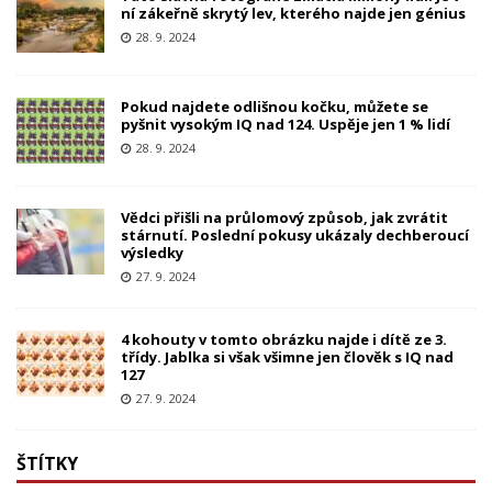
ní zákeřně skrytý lev, kterého najde jen génius
28. 9. 2024
Pokud najdete odlišnou kočku, můžete se
pyšnit vysokým IQ nad 124. Uspěje jen 1 % lidí
28. 9. 2024
Vědci přišli na průlomový způsob, jak zvrátit
stárnutí. Poslední pokusy ukázaly dechberoucí
výsledky
27. 9. 2024
4 kohouty v tomto obrázku najde i dítě ze 3.
třídy. Jablka si však všimne jen člověk s IQ nad
127
27. 9. 2024
ŠTÍTKY