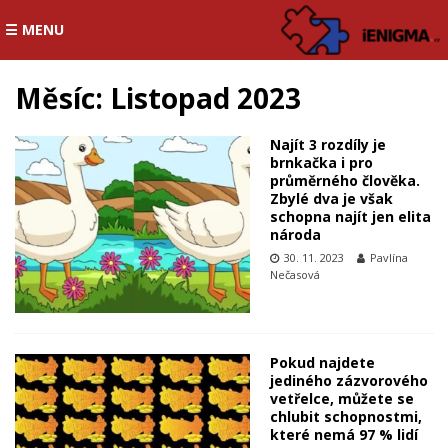
☰ MENU
Měsíc:
Listopad 2023
Najít 3 rozdíly je
brnkačka i pro
průměrného člověka.
Zbylé dva je však
schopna najít jen elita
národa
30. 11. 2023
Pavlína
Nečasová
Pokud najdete
jediného zázvorového
vetřelce, můžete se
chlubit schopnostmi,
které nemá 97 % lidí