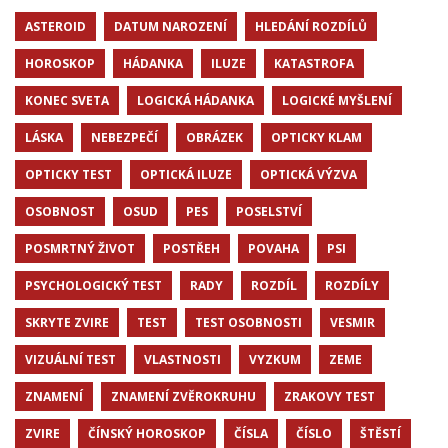
ASTEROID
DATUM NAROZENÍ
HLEDÁNÍ ROZDÍLŮ
HOROSKOP
HÁDANKA
ILUZE
KATASTROFA
KONEC SVETA
LOGICKÁ HÁDANKA
LOGICKÉ MYŠLENÍ
LÁSKA
NEBEZPEČÍ
OBRÁZEK
OPTICKY KLAM
OPTICKY TEST
OPTICKÁ ILUZE
OPTICKÁ VÝZVA
OSOBNOST
OSUD
PES
POSELSTVÍ
POSMRTNÝ ŽIVOT
POSTŘEH
POVAHA
PSI
PSYCHOLOGICKÝ TEST
RADY
ROZDÍL
ROZDÍLY
SKRYTE ZVIRE
TEST
TEST OSOBNOSTI
VESMIR
VIZUÁLNÍ TEST
VLASTNOSTI
VYZKUM
ZEME
ZNAMENÍ
ZNAMENÍ ZVĚROKRUHU
ZRAKOVY TEST
ZVIRE
ČÍNSKÝ HOROSKOP
ČÍSLA
ČÍSLO
ŠTĚSTÍ