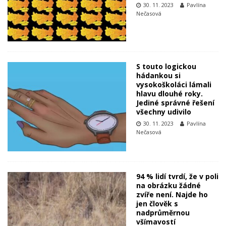
30. 11. 2023
Pavlína
Nečasová
S touto logickou
hádankou si
vysokoškoláci lámali
hlavu dlouhé roky.
Jediné správné řešení
všechny udivilo
30. 11. 2023
Pavlína
Nečasová
94 % lidí tvrdí, že v poli
na obrázku žádné
zvíře není. Najde ho
jen člověk s
nadprůměrnou
všímavostí