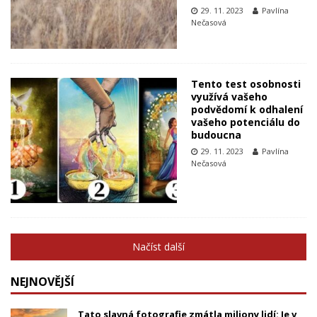
29. 11. 2023
Pavlína
Nečasová
Tento test osobnosti
využívá vašeho
podvědomí k odhalení
vašeho potenciálu do
budoucna
29. 11. 2023
Pavlína
Nečasová
Načíst další
NEJNOVĚJŠÍ
Tato slavná fotografie zmátla miliony lidí: Je v