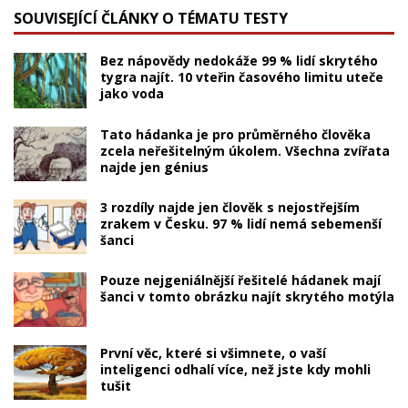
SOUVISEJÍCÍ ČLÁNKY O TÉMATU TESTY
Bez nápovědy nedokáže 99 % lidí skrytého
tygra najít. 10 vteřin časového limitu uteče
jako voda
Tato hádanka je pro průměrného člověka
zcela neřešitelným úkolem. Všechna zvířata
najde jen génius
3 rozdíly najde jen člověk s nejostřejším
zrakem v Česku. 97 % lidí nemá sebemenší
šanci
Pouze nejgeniálnější řešitelé hádanek mají
šanci v tomto obrázku najít skrytého motýla
První věc, které si všimnete, o vaší
inteligenci odhalí více, než jste kdy mohli
tušit