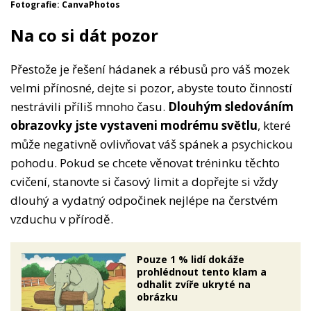
Fotografie: CanvaPhotos
Na co si dát pozor
Přestože je řešení hádanek a rébusů pro váš mozek
velmi přínosné, dejte si pozor, abyste touto činností
nestrávili příliš mnoho času.
Dlouhým sledováním
obrazovky jste vystaveni modrému světlu
, které
může negativně ovlivňovat váš spánek a psychickou
pohodu. Pokud se chcete věnovat tréninku těchto
cvičení, stanovte si časový limit a dopřejte si vždy
dlouhý a vydatný odpočinek nejlépe na čerstvém
vzduchu v přírodě.
Pouze 1 % lidí dokáže
prohlédnout tento klam a
odhalit zvíře ukryté na
obrázku