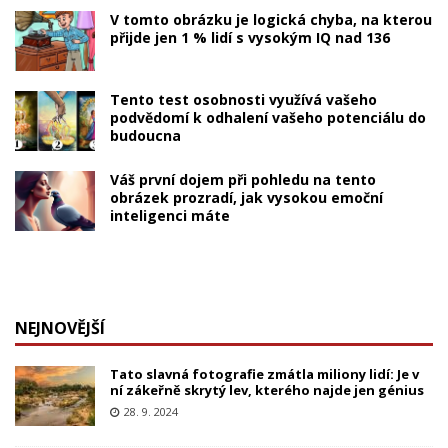
V tomto obrázku je logická chyba, na kterou
přijde jen 1 % lidí s vysokým IQ nad 136
Tento test osobnosti využívá vašeho
podvědomí k odhalení vašeho potenciálu do
budoucna
Váš první dojem při pohledu na tento
obrázek prozradí, jak vysokou emoční
inteligenci máte
NEJNOVĚJŠÍ
Tato slavná fotografie zmátla miliony lidí: Je v
ní zákeřně skrytý lev, kterého najde jen génius
28. 9. 2024