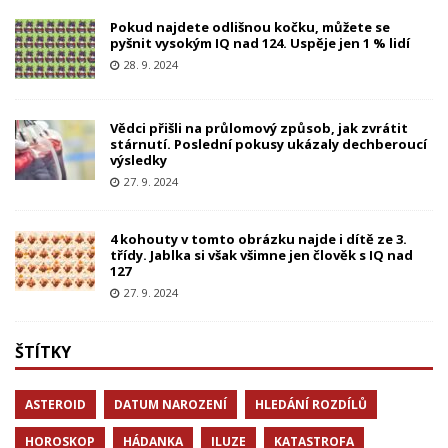
Pokud najdete odlišnou kočku, můžete se
pyšnit vysokým IQ nad 124. Uspěje jen 1 % lidí
28. 9. 2024
Vědci přišli na průlomový způsob, jak zvrátit
stárnutí. Poslední pokusy ukázaly dechberoucí
výsledky
27. 9. 2024
4 kohouty v tomto obrázku najde i dítě ze 3.
třídy. Jablka si však všimne jen člověk s IQ nad
127
27. 9. 2024
ŠTÍTKY
ASTEROID
DATUM NAROZENÍ
HLEDÁNÍ ROZDÍLŮ
HOROSKOP
HÁDANKA
ILUZE
KATASTROFA