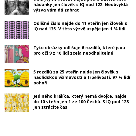
hádanky jen člověk s IQ nad 122. Neobvyklá
výzva vám dá zabrat
Odlišné číslo najde do 11 vteřin jen člověk s
IQ nad 135. V této výzvě uspěje jen 1 % lidí
Tyto obrázky odlišuje 6 rozdílů, které jsou
pro oči 9 z 10 lidí zcela neodhalitelné
5 rozdílů za 25 vteřin najde jen člověk s
nadlidskou všímavostí a trpělivostí. 97 % lidí
pohoří
Jediného králíka, který nemá dvojče, najde
do 10 vteřin jen 1 ze 100 Čechů. S IQ pod 128
jen ztrácíte čas