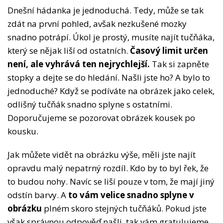
Dnešní hádanka je jednoduchá. Tedy, může se tak
zdát na první pohled, avšak nezkušené mozky
snadno potrápí. Úkol je prostý, musíte najít tučňáka,
který se nějak liší od ostatních.
Časový limit určen
není, ale vyhrává ten nejrychlejší.
Tak si zapněte
stopky a dejte se do hledání. Našli jste ho? A bylo to
jednoduché? Když se podíváte na obrázek jako celek,
odlišný tučňák snadno splyne s ostatními.
Doporučujeme se pozorovat obrázek kousek po
kousku.
Jak můžete vidět na obrázku výše, měli jste najít
opravdu malý nepatrný rozdíl. Kdo by to byl řek, že
to budou nohy. Navíc se liší pouze v tom, že mají jiný
odstín barvy. A
to vám velice snadno splyne v
obrázku
plném skoro stejných tučňáků. Pokud jste
však správnou odpověď našli, tak vám gratulujeme.