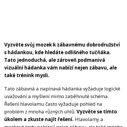
Vyzvěte svůj mozek k zábavnému dobrodružství
s hádankou, kde hledáte odlišného tučňáka.
Tato jednoduchá, ale zároveň podmanivá
vizuální hádanka vám nabízí nejen zábavu, ale
také trénink mysli.
Tato zábavná a napínavá hádanka vyžaduje logické
uvažování a myšlení mimo zaběhnuté schéma.
Řešení hlavolamu často vyžaduje pohled na
problém z mnoha různých úhlů.
Vyzvěte se tímto
úkolem a zkuste najít řešení.
Hlavolamy a
mozkové testy nabízejí nejen zábavu, ale také mnoho