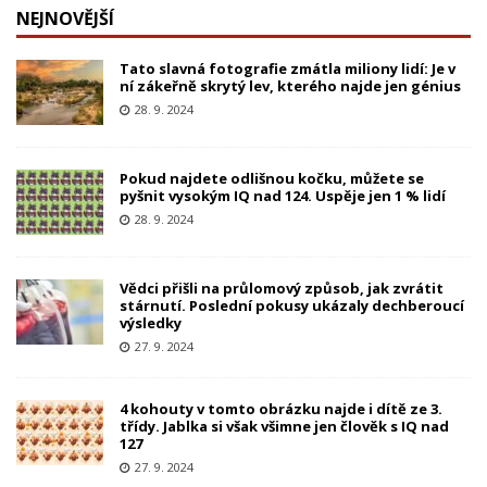
NEJNOVĚJŠÍ
Tato slavná fotografie zmátla miliony lidí: Je v
ní zákeřně skrytý lev, kterého najde jen génius
28. 9. 2024
Pokud najdete odlišnou kočku, můžete se
pyšnit vysokým IQ nad 124. Uspěje jen 1 % lidí
28. 9. 2024
Vědci přišli na průlomový způsob, jak zvrátit
stárnutí. Poslední pokusy ukázaly dechberoucí
výsledky
27. 9. 2024
4 kohouty v tomto obrázku najde i dítě ze 3.
třídy. Jablka si však všimne jen člověk s IQ nad
127
27. 9. 2024