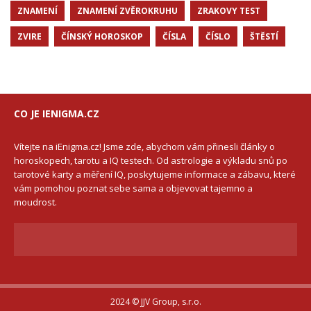
ZNAMENÍ
ZNAMENÍ ZVĚROKRUHU
ZRAKOVY TEST
ZVIRE
ČÍNSKÝ HOROSKOP
ČÍSLA
ČÍSLO
ŠTĚSTÍ
CO JE IENIGMA.CZ
Vítejte na iEnigma.cz! Jsme zde, abychom vám přinesli články o
horoskopech, tarotu a IQ testech. Od astrologie a výkladu snů po
tarotové karty a měření IQ, poskytujeme informace a zábavu, které
vám pomohou poznat sebe sama a objevovat tajemno a
moudrost.
2024 © JJV Group, s.r.o.