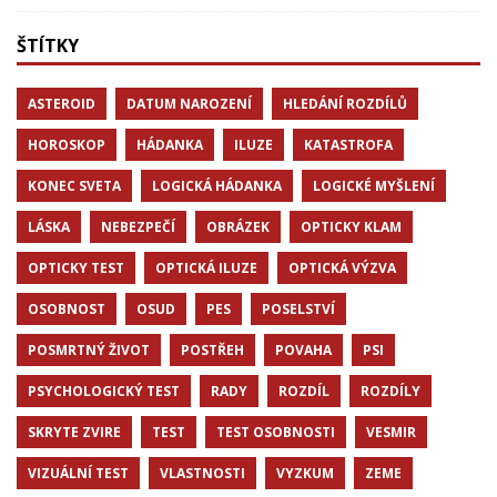
ŠTÍTKY
ASTEROID
DATUM NAROZENÍ
HLEDÁNÍ ROZDÍLŮ
HOROSKOP
HÁDANKA
ILUZE
KATASTROFA
KONEC SVETA
LOGICKÁ HÁDANKA
LOGICKÉ MYŠLENÍ
LÁSKA
NEBEZPEČÍ
OBRÁZEK
OPTICKY KLAM
OPTICKY TEST
OPTICKÁ ILUZE
OPTICKÁ VÝZVA
OSOBNOST
OSUD
PES
POSELSTVÍ
POSMRTNÝ ŽIVOT
POSTŘEH
POVAHA
PSI
PSYCHOLOGICKÝ TEST
RADY
ROZDÍL
ROZDÍLY
SKRYTE ZVIRE
TEST
TEST OSOBNOSTI
VESMIR
VIZUÁLNÍ TEST
VLASTNOSTI
VYZKUM
ZEME