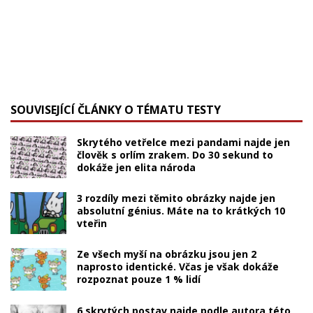
SOUVISEJÍCÍ ČLÁNKY O TÉMATU TESTY
Skrytého vetřelce mezi pandami najde jen
člověk s orlím zrakem. Do 30 sekund to
dokáže jen elita národa
3 rozdíly mezi těmito obrázky najde jen
absolutní génius. Máte na to krátkých 10
vteřin
Ze všech myší na obrázku jsou jen 2
naprosto identické. Včas je však dokáže
rozpoznat pouze 1 % lidí
6 skrytých postav najde podle autora této