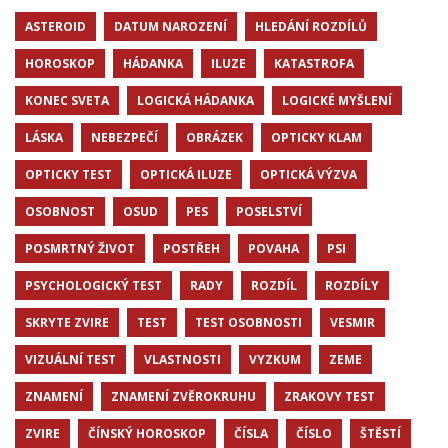
ASTEROID
DATUM NAROZENÍ
HLEDÁNÍ ROZDÍLŮ
HOROSKOP
HÁDANKA
ILUZE
KATASTROFA
KONEC SVETA
LOGICKÁ HÁDANKA
LOGICKÉ MYŠLENÍ
LÁSKA
NEBEZPEČÍ
OBRÁZEK
OPTICKY KLAM
OPTICKY TEST
OPTICKÁ ILUZE
OPTICKÁ VÝZVA
OSOBNOST
OSUD
PES
POSELSTVÍ
POSMRTNÝ ŽIVOT
POSTŘEH
POVAHA
PSI
PSYCHOLOGICKÝ TEST
RADY
ROZDÍL
ROZDÍLY
SKRYTE ZVIRE
TEST
TEST OSOBNOSTI
VESMIR
VIZUÁLNÍ TEST
VLASTNOSTI
VYZKUM
ZEME
ZNAMENÍ
ZNAMENÍ ZVĚROKRUHU
ZRAKOVY TEST
ZVIRE
ČÍNSKÝ HOROSKOP
ČÍSLA
ČÍSLO
ŠTĚSTÍ