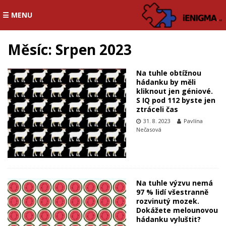
☰ MENU
Měsíc:
Srpen 2023
Na tuhle obtížnou
hádanku by měli
kliknout jen géniové.
S IQ pod 112 byste jen
ztráceli čas
31. 8. 2023
Pavlína
Nečasová
Na tuhle výzvu nemá
97 % lidí všestranně
rozvinutý mozek.
Dokážete melounovou
hádanku vyluštit?