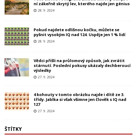
ní zákeřně skrytý lev, kterého najde jen génius
28. 9. 2024
Pokud najdete odlišnou kočku, můžete se
pyšnit vysokým IQ nad 124. Uspěje jen 1 % lidí
28. 9. 2024
Vědci přišli na průlomový způsob, jak zvrátit
stárnutí. Poslední pokusy ukázaly dechberoucí
výsledky
27. 9. 2024
4 kohouty v tomto obrázku najde i dítě ze 3.
třídy. Jablka si však všimne jen člověk s IQ nad
127
27. 9. 2024
ŠTÍTKY