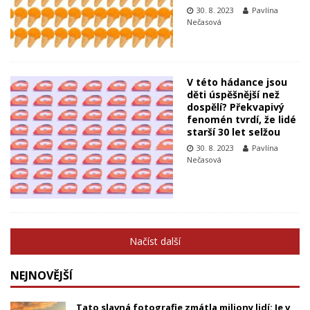
30. 8. 2023
Pavlína
Nečasová
V této hádance jsou
děti úspěšnější než
dospělí? Překvapivý
fenomén tvrdí, že lidé
starší 30 let selžou
30. 8. 2023
Pavlína
Nečasová
Načíst další
NEJNOVĚJŠÍ
Tato slavná fotografie zmátla miliony lidí: Je v