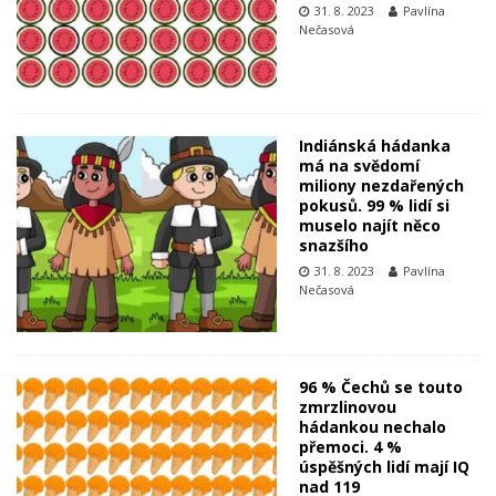
31. 8. 2023
Pavlína
Nečasová
Indiánská hádanka
má na svědomí
miliony nezdařených
pokusů. 99 % lidí si
muselo najít něco
snazšího
31. 8. 2023
Pavlína
Nečasová
96 % Čechů se touto
zmrzlinovou
hádankou nechalo
přemoci. 4 %
úspěšných lidí mají IQ
nad 119