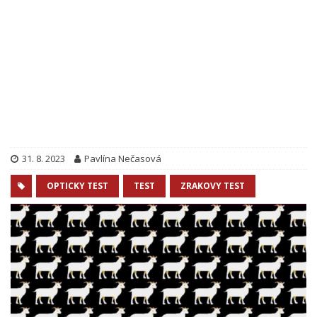
31. 8. 2023
Pavlína Nečasová
OPTICKY TEST
TEST
ZRAKOVY TEST