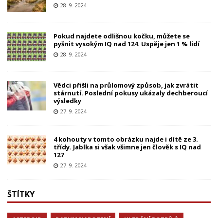
28. 9. 2024
Pokud najdete odlišnou kočku, můžete se
pyšnit vysokým IQ nad 124. Uspěje jen 1 % lidí
28. 9. 2024
Vědci přišli na průlomový způsob, jak zvrátit
stárnutí. Poslední pokusy ukázaly dechberoucí
výsledky
27. 9. 2024
4 kohouty v tomto obrázku najde i dítě ze 3.
třídy. Jablka si však všimne jen člověk s IQ nad
127
27. 9. 2024
ŠTÍTKY