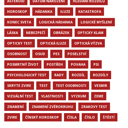
ASTEROID
DATUM NAROZENÍ
HLEDÁNÍ ROZDÍLŮ
HOROSKOP
HÁDANKA
ILUZE
KATASTROFA
KONEC SVETA
LOGICKÁ HÁDANKA
LOGICKÉ MYŠLENÍ
LÁSKA
NEBEZPEČÍ
OBRÁZEK
OPTICKY KLAM
OPTICKY TEST
OPTICKÁ ILUZE
OPTICKÁ VÝZVA
OSOBNOST
OSUD
PES
POSELSTVÍ
POSMRTNÝ ŽIVOT
POSTŘEH
POVAHA
PSI
PSYCHOLOGICKÝ TEST
RADY
ROZDÍL
ROZDÍLY
SKRYTE ZVIRE
TEST
TEST OSOBNOSTI
VESMIR
VIZUÁLNÍ TEST
VLASTNOSTI
VYZKUM
ZEME
ZNAMENÍ
ZNAMENÍ ZVĚROKRUHU
ZRAKOVY TEST
ZVIRE
ČÍNSKÝ HOROSKOP
ČÍSLA
ČÍSLO
ŠTĚSTÍ