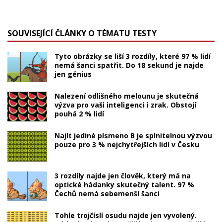
SOUVISEJÍCÍ ČLÁNKY O TÉMATU TESTY
Tyto obrázky se liší 3 rozdíly, které 97 % lidí
nemá šanci spatřit. Do 18 sekund je najde
jen génius
Nalezení odlišného melounu je skutečná
výzva pro vaši inteligenci i zrak. Obstojí
pouhá 2 % lidí
Najít jediné písmeno B je splnitelnou výzvou
pouze pro 3 % nejchytřejších lidí v Česku
3 rozdíly najde jen člověk, který má na
optické hádanky skutečný talent. 97 %
Čechů nemá sebemenší šanci
Tohle trojčíslí osudu najde jen vyvolený.