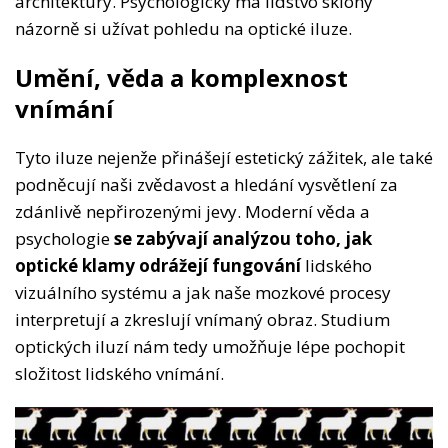
architektury. Psychologicky má lidstvo sklony
názorně si užívat pohledu na optické iluze.
Umění, věda a komplexnost
vnímání
Tyto iluze nejenže přinášejí estetický zážitek, ale také
podněcují naši zvědavost a hledání vysvětlení za
zdánlivě nepřirozenými jevy. Moderní věda a
psychologie
se zabývají analýzou toho, jak
optické klamy odrážejí fungování
lidského
vizuálního systému a jak naše mozkové procesy
interpretují a zkreslují vnímaný obraz. Studium
optických iluzí nám tedy umožňuje lépe pochopit
složitost lidského vnímání.