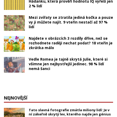
Hádanku, která prověří hodnotu IQ vyřeší jen
2 % lidí
Mezi zvířaty se ztratila jediná kočka a pouze
vy ji můžete najít. 9 vteřin nestačí až 97 %
lidí
Najdete v obrázcích 3 rozdíly dříve, než se
rozhodnete raději nechat podat? 18 vteřin je
zkrátka málo
Vedle Romea je tajně skrytá Julie, které si
všimne jen nejbystřejší jedinec. 98 % lidí
nemá šanci
NEJNOVĚJŠÍ
Tato slavná fotografie zmátla miliony lidí: Je v
ní zákeřně skrytý lev, kterého najde jen génius