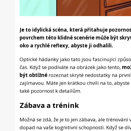
Je to idylická scéna, která přitahuje pozorno
povrchem této klidné scenérie může být skry
oko a rychlé reflexy, abyste ji odhalili.
Optické hádanky jako tato jsou fascinující způs
čas. Když se podíváte na obrázek jako tento,
mož
být obtížné
rozeznat skryté nedostatky na první
zajímavou. Máte jen krátkou chvíli na to, abyste
také pozornost k detailům.
Zábava a trénink
Možná se zdá, že je to jen zábava, ale trénová
dopad na vaše kognitivní schopnosti. Když se dí