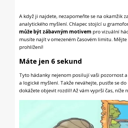
A když ji najdete, nezapomeňte se na okamžik za
analytického myšlení. Chlapec stojící u gramofon
může být zábavným motivem
pro vizuální há
musíte najít v omezeném časovém limitu. Mějte o
prohlížení!
Máte jen 6 sekund
Tyto hádanky nejenom posilují vaši pozornost a v
a logické myšlení. Takže neváhejte, pusťte se do 
dokážete objevit rozdíl! Až vám vyprší čas, níže 