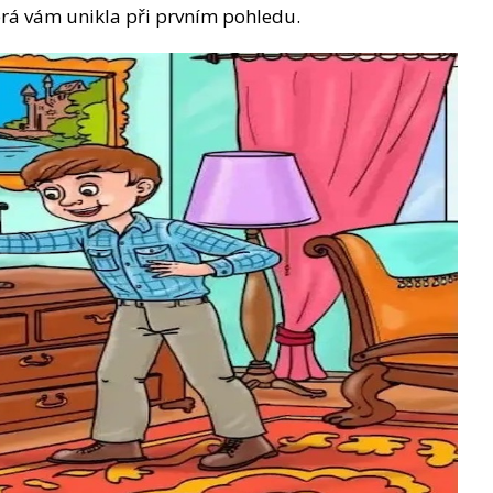
erá vám unikla při prvním pohledu.