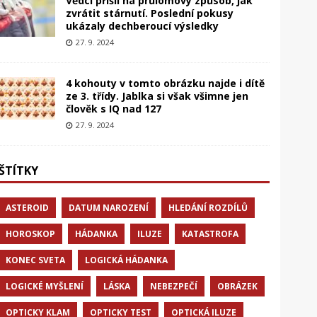
Vědci přišli na průlomový způsob, jak
zvrátit stárnutí. Poslední pokusy
ukázaly dechberoucí výsledky
27. 9. 2024
4 kohouty v tomto obrázku najde i dítě
ze 3. třídy. Jablka si však všimne jen
člověk s IQ nad 127
27. 9. 2024
ŠTÍTKY
ASTEROID
DATUM NAROZENÍ
HLEDÁNÍ ROZDÍLŮ
HOROSKOP
HÁDANKA
ILUZE
KATASTROFA
KONEC SVETA
LOGICKÁ HÁDANKA
LOGICKÉ MYŠLENÍ
LÁSKA
NEBEZPEČÍ
OBRÁZEK
OPTICKY KLAM
OPTICKY TEST
OPTICKÁ ILUZE