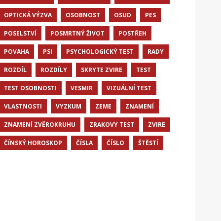
OPTICKÁ VÝZVA
OSOBNOST
OSUD
PES
POSELSTVÍ
POSMRTNÝ ŽIVOT
POSTŘEH
POVAHA
PSI
PSYCHOLOGICKÝ TEST
RADY
ROZDÍL
ROZDÍLY
SKRYTE ZVIRE
TEST
TEST OSOBNOSTI
VESMIR
VIZUÁLNÍ TEST
VLASTNOSTI
VYZKUM
ZEME
ZNAMENÍ
ZNAMENÍ ZVĚROKRUHU
ZRAKOVY TEST
ZVIRE
ČÍNSKÝ HOROSKOP
ČÍSLA
ČÍSLO
ŠTĚSTÍ