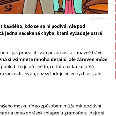
st každého, kdo se na ni podívá. Ale pod
tá jedna nečekaná chyba, která vyžaduje ostré
obem, jak procvičit svou pozornost a zábavně trávit
ná si všimnete mnoha detailů, ale zároveň může
 pohled. To je přesně to, co tuto hádanku dělá
 rozpoznali chybu, což vyžaduje nejen rychlost, ale
ní vašeho mozku tímto způsobem může mít pozitivní
váte na tento obrázek chlapce u gramofonu, dejte si