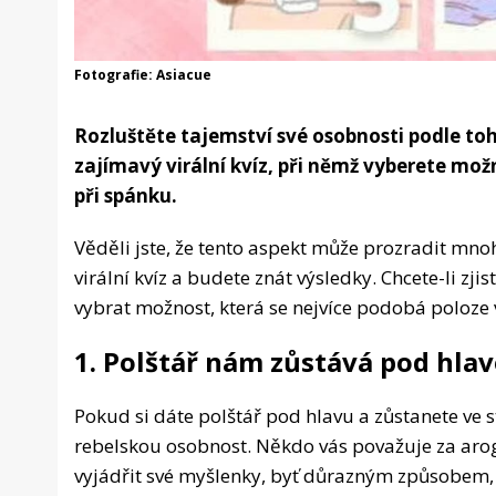
Fotografie: Asiacue
Rozluštěte tajemství své osobnosti podle toh
zajímavý virální kvíz, při němž vyberete mož
při spánku.
Věděli jste, že tento aspekt může prozradit mno
virální kvíz a budete znát výsledky. Chcete-li zjis
vybrat možnost, která se nejvíce podobá poloze 
1. Polštář nám zůstává pod hla
Pokud si dáte polštář pod hlavu a zůstanete ve 
rebelskou osobnost. Někdo vás považuje za aroga
vyjádřit své myšlenky, byť důrazným způsobem, 