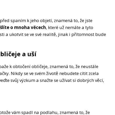
řed spaním k jeho objetí, znamená to, že jste
šlíte o mnoha věcech
, které už nemáte a tyto
ti a ukotvit se ve své realitě, jinak i přítomnost bude
bličeje a uší
paže k obtočení obličeje, znamená to, že neustále
čky. Nikdy se ve svém životě nebudete cítit zcela
veďte svůj výzkum a snažte se užívat si dobrých věcí,
rotože vám spadl na podlahu, znamená to, že