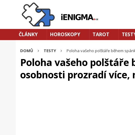
ČLÁNKY
HOROSKOPY
TAROT
TEST
DOMŮ
TESTY
Poloha vašeho polštáře během spánku o
Poloha vašeho polštáře 
osobnosti prozradí více, 