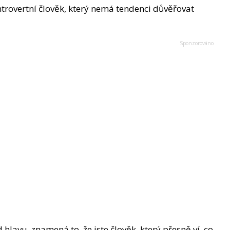
trovertní člověk, který nemá tendenci důvěřovat
 hlavu, znamená to, že jste člověk, který přesně ví, co