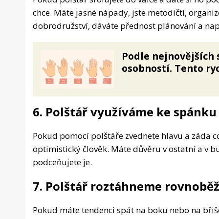
chce. Máte jasné nápady, jste metodičtí, organi
dobrodružství, dáváte přednost plánování a napr
Podle nejnovějších s
osobností. Tento ryc
6. Polštář využíváme ke spánku
Pokud pomocí polštáře zvednete hlavu a záda co n
optimistický člověk. Máte důvěru v ostatní a v 
podceňujete je.
7. Polštář roztáhneme rovnobě
Pokud máte tendenci spát na boku nebo na břiše 