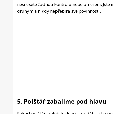
nesnesete žádnou kontrolu nebo omezení. Jste in
druhým a nikdy nepřebírá své povinnosti.
5. Polštář zabalíme pod hlavu
Pokud polštář srolujete do válce a dáte si ho pod