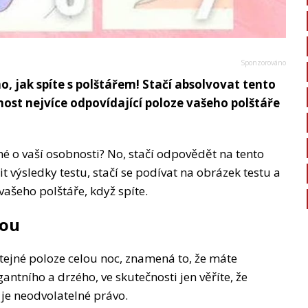
o, jak spíte s polštářem! Stačí absolvovat tento
nost nejvíce odpovídající poloze vašeho polštáře
hé o vaší osobnosti? No, stačí odpovědět na tento
tit výsledky testu, stačí se podívat na obrázek testu a
vašeho polštáře, když spíte.
vou
stejné poloze celou noc, znamená to, že máte
ntního a drzého, ve skutečnosti jen věříte, že
je neodvolatelné právo.