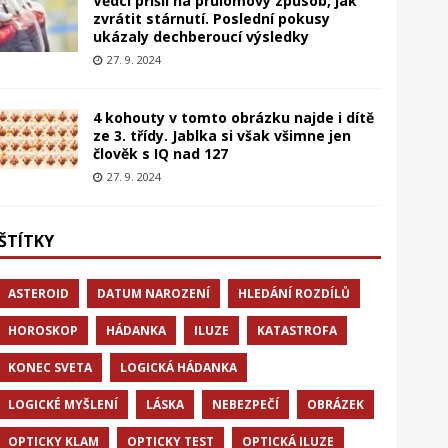
Vědci přišli na průlomový způsob, jak
zvrátit stárnutí. Poslední pokusy
ukázaly dechberoucí výsledky
27. 9. 2024
4 kohouty v tomto obrázku najde i dítě
ze 3. třídy. Jablka si však všimne jen
člověk s IQ nad 127
27. 9. 2024
ŠTÍTKY
ASTEROID
DATUM NAROZENÍ
HLEDÁNÍ ROZDÍLŮ
HOROSKOP
HÁDANKA
ILUZE
KATASTROFA
KONEC SVETA
LOGICKÁ HÁDANKA
LOGICKÉ MYŠLENÍ
LÁSKA
NEBEZPEČÍ
OBRÁZEK
OPTICKY KLAM
OPTICKY TEST
OPTICKÁ ILUZE