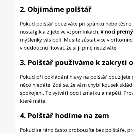
2. Objímáme polštář
Pokud polštář používáte při spánku nebo těsně p
nostalgik a žijete ve vzpomínkách.
V noci přemý
myšlenky vás bolí. Musíte zůstat více v přítomnos
v budoucnu litovat, že si ji plně neužíváte.
3. Polštář používáme k zakrytí o
Pokud při pokládání hlavy na polštář použijete 
něco hledáte. Zdá se, že vám chybí kousek skláda
spokojeni. To vytváří pocit zmatku a napětí. Pro
které máte.
4. Polštář hodíme na zem
Pokud se ráno často probouzíte bez polštáře, p