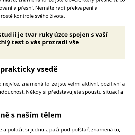
zovaní a přesní. Nemáte rádi překvapení a
osté kontrole svého života.
tudií je tvar ruky úzce spojen s vaší
hlý test o vás prozradí vše
 prakticky vsedě
ejvíce, znamená to, že jste velmi aktivní, pozitivní a
budoucnost. Někdy si představujete spoustu situací a
žně s naším tělem
a položit si jednu z paží pod polštář, znamená to,