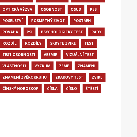
OPTICKÁ VÝZVA
OSOBNOST
OSUD
PES
POSELSTVÍ
POSMRTNÝ ŽIVOT
POSTŘEH
POVAHA
PSI
PSYCHOLOGICKÝ TEST
RADY
ROZDÍL
ROZDÍLY
SKRYTE ZVIRE
TEST
TEST OSOBNOSTI
VESMIR
VIZUÁLNÍ TEST
VLASTNOSTI
VYZKUM
ZEME
ZNAMENÍ
ZNAMENÍ ZVĚROKRUHU
ZRAKOVY TEST
ZVIRE
ČÍNSKÝ HOROSKOP
ČÍSLA
ČÍSLO
ŠTĚSTÍ