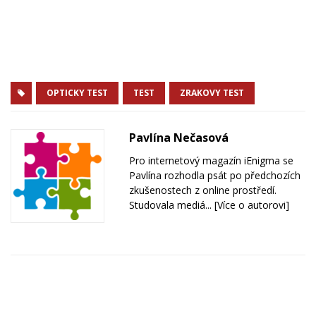
OPTICKY TEST
TEST
ZRAKOVY TEST
Pavlína Nečasová
Pro internetový magazín iEnigma se
Pavlína rozhodla psát po předchozích
zkušenostech z online prostředí.
Studovala mediá...
[Více o autorovi]