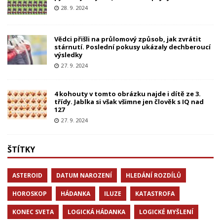
28. 9. 2024
Vědci přišli na průlomový způsob, jak zvrátit
stárnutí. Poslední pokusy ukázaly dechberoucí
výsledky
27. 9. 2024
4 kohouty v tomto obrázku najde i dítě ze 3.
třídy. Jablka si však všimne jen člověk s IQ nad
127
27. 9. 2024
ŠTÍTKY
ASTEROID
DATUM NAROZENÍ
HLEDÁNÍ ROZDÍLŮ
HOROSKOP
HÁDANKA
ILUZE
KATASTROFA
KONEC SVETA
LOGICKÁ HÁDANKA
LOGICKÉ MYŠLENÍ