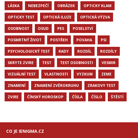
LÁSKA
NEBEZPEČÍ
OBRÁZEK
OPTICKY KLAM
OPTICKY TEST
OPTICKÁ ILUZE
OPTICKÁ VÝZVA
OSOBNOST
OSUD
PES
POSELSTVÍ
POSMRTNÝ ŽIVOT
POSTŘEH
POVAHA
PSI
PSYCHOLOGICKÝ TEST
RADY
ROZDÍL
ROZDÍLY
SKRYTE ZVIRE
TEST
TEST OSOBNOSTI
VESMIR
VIZUÁLNÍ TEST
VLASTNOSTI
VYZKUM
ZEME
ZNAMENÍ
ZNAMENÍ ZVĚROKRUHU
ZRAKOVY TEST
ZVIRE
ČÍNSKÝ HOROSKOP
ČÍSLA
ČÍSLO
ŠTĚSTÍ
CO JE IENIGMA.CZ