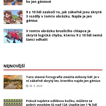
ho jen géniové
9 z 10 lidí zaskočí to, jak zákeřně jsou skryté
3 rozdíly v tomto obrázku. Najde je jen
génius
V tomto obrázku bruslícího chlapce je
skrytá logická chyba, kterou 9 z 10 lidí nemá
šanci odhalit
NEJNOVĚJŠÍ
Tato slavná fotografie zmátla miliony lidí: Je v
ní zákeřně skrytý lev, kterého najde jen génius
28. 9. 2024
Pokud najdete odlišnou kočku, můžete se
pyšnit vysokým IQ nad 124. Uspěje jen 1 % lidí