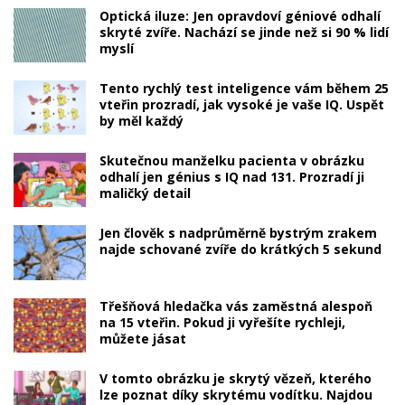
Optická iluze: Jen opravdoví géniové odhalí
skryté zvíře. Nachází se jinde než si 90 % lidí
myslí
Tento rychlý test inteligence vám během 25
vteřin prozradí, jak vysoké je vaše IQ. Uspět
by měl každý
Skutečnou manželku pacienta v obrázku
odhalí jen génius s IQ nad 131. Prozradí ji
maličký detail
Jen člověk s nadprůměrně bystrým zrakem
najde schované zvíře do krátkých 5 sekund
Třešňová hledačka vás zaměstná alespoň
na 15 vteřin. Pokud ji vyřešíte rychleji,
můžete jásat
V tomto obrázku je skrytý vězeň, kterého
lze poznat díky skrytému vodítku. Najdou