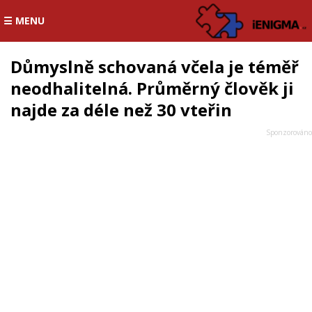
☰ MENU
Důmyslně schovaná včela je téměř
neodhalitelná. Průměrný člověk ji
najde za déle než 30 vteřin