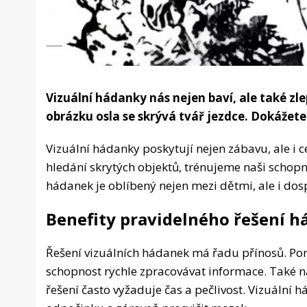
Vizuální hádanky nás nejen baví, ale také zl
obrázku osla se skrývá tvář jezdce. Dokážete 
Vizuální hádanky poskytují nejen zábavu, ale i c
hledání skrytých objektů, trénujeme naši schop
hádanek je oblíbený nejen mezi dětmi, ale i dosp
Benefity pravidelného řešení 
Řešení vizuálních hádanek má řadu přínosů. P
schopnost rychle zpracovávat informace. Také nás
řešení často vyžaduje čas a pečlivost. Vizuální h