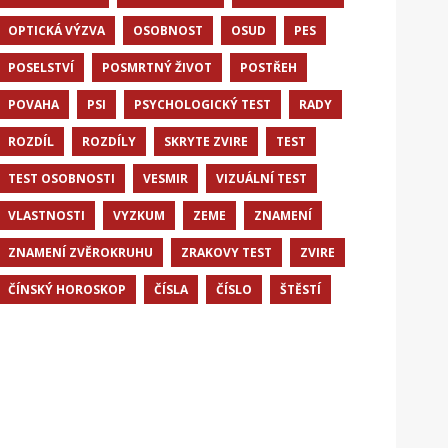
OPTICKÁ VÝZVA
OSOBNOST
OSUD
PES
POSELSTVÍ
POSMRTNÝ ŽIVOT
POSTŘEH
POVAHA
PSI
PSYCHOLOGICKÝ TEST
RADY
ROZDÍL
ROZDÍLY
SKRYTE ZVIRE
TEST
TEST OSOBNOSTI
VESMIR
VIZUÁLNÍ TEST
VLASTNOSTI
VYZKUM
ZEME
ZNAMENÍ
ZNAMENÍ ZVĚROKRUHU
ZRAKOVY TEST
ZVIRE
ČÍNSKÝ HOROSKOP
ČÍSLA
ČÍSLO
ŠTĚSTÍ