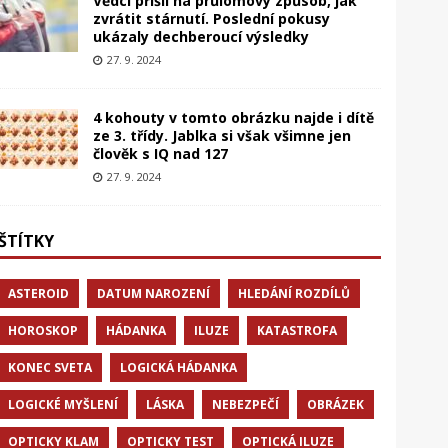
Vědci přišli na průlomový způsob, jak
zvrátit stárnutí. Poslední pokusy
ukázaly dechberoucí výsledky
27. 9. 2024
4 kohouty v tomto obrázku najde i dítě
ze 3. třídy. Jablka si však všimne jen
člověk s IQ nad 127
27. 9. 2024
ŠTÍTKY
ASTEROID
DATUM NAROZENÍ
HLEDÁNÍ ROZDÍLŮ
HOROSKOP
HÁDANKA
ILUZE
KATASTROFA
KONEC SVETA
LOGICKÁ HÁDANKA
LOGICKÉ MYŠLENÍ
LÁSKA
NEBEZPEČÍ
OBRÁZEK
OPTICKY KLAM
OPTICKY TEST
OPTICKÁ ILUZE