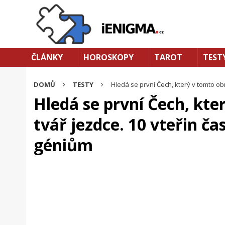
ČLÁNKY
HOROSKOPY
TAROT
TEST
DOMŮ
TESTY
Hledá se první Čech, který v tomto ob
Hledá se první Čech, kte
tvář jezdce. 10 vteřin ča
géniům