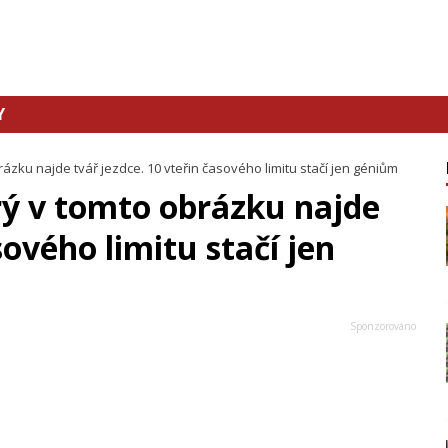
Y
rázku najde tvář jezdce. 10 vteřin časového limitu stačí jen géniům
rý v tomto obrázku najde
sového limitu stačí jen