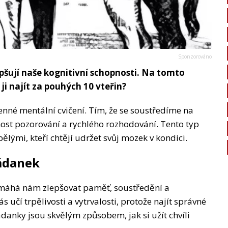
epšují naše kognitivní schopnosti. Na tomto
ji najít za pouhých 10 vteřin?
enné mentální cvičení. Tím, že se soustředíme na
nost pozorování a rychlého rozhodování. Tento typ
ělými, kteří chtějí udržet svůj mozek v kondici.
hádanek
omáhá nám zlepšovat paměť, soustředění a
 učí trpělivosti a vytrvalosti, protože najít správné
ádanky jsou skvělým způsobem, jak si užít chvíli