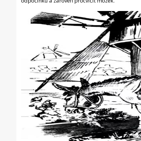
odpočinku a zároveň procvičit mozek.