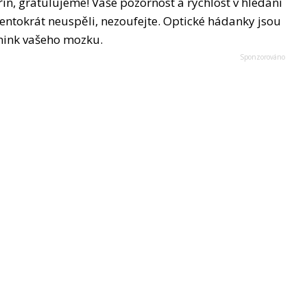
in, gratulujeme! Vaše pozornost a rychlost v hledání
tentokrát neuspěli, nezoufejte. Optické hádanky jsou
énink vašeho mozku.