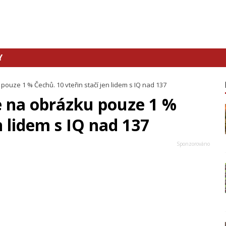
Y
uze 1 % Čechů. 10 vteřin stačí jen lidem s IQ nad 137
 na obrázku pouze 1 %
n lidem s IQ nad 137