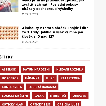
Vědci přišli na průlomový způsob, jak
zvrátit stárnutí. Poslední pokusy
ukázaly dechberoucí výsledky
27. 9. 2024
4 kohouty v tomto obrázku najde i dítě
ze 3. třídy. Jablka si však všimne jen
člověk s IQ nad 127
27. 9. 2024
ŠTÍTKY
ASTEROID
DATUM NAROZENÍ
HLEDÁNÍ ROZDÍLŮ
HOROSKOP
HÁDANKA
ILUZE
KATASTROFA
KONEC SVETA
LOGICKÁ HÁDANKA
LOGICKÉ MYŠLENÍ
LÁSKA
NEBEZPEČÍ
OBRÁZEK
OPTICKY KLAM
OPTICKY TEST
OPTICKÁ ILUZE