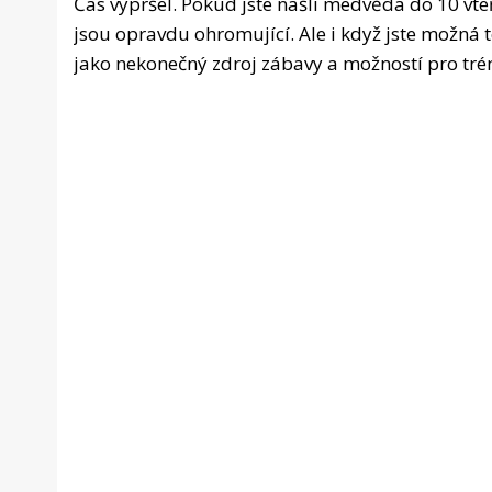
Čas vypršel. Pokud jste našli medvěda do 10 vteř
jsou opravdu ohromující. Ale i když jste možná 
jako nekonečný zdroj zábavy a možností pro tr