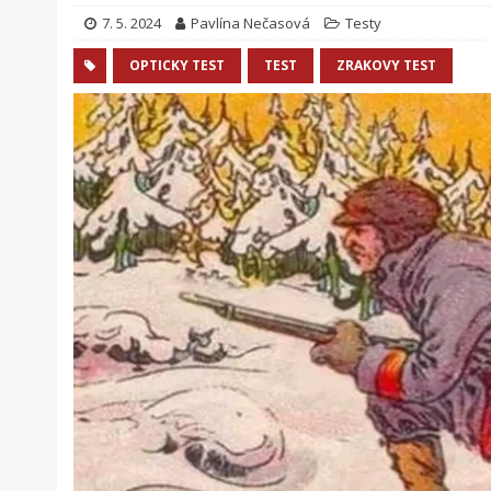
7. 5. 2024
Pavlína Nečasová
Testy
OPTICKY TEST
TEST
ZRAKOVY TEST