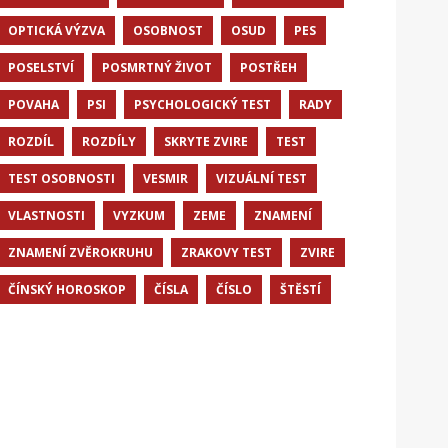
OPTICKÁ VÝZVA
OSOBNOST
OSUD
PES
POSELSTVÍ
POSMRTNÝ ŽIVOT
POSTŘEH
POVAHA
PSI
PSYCHOLOGICKÝ TEST
RADY
ROZDÍL
ROZDÍLY
SKRYTE ZVIRE
TEST
TEST OSOBNOSTI
VESMIR
VIZUÁLNÍ TEST
VLASTNOSTI
VYZKUM
ZEME
ZNAMENÍ
ZNAMENÍ ZVĚROKRUHU
ZRAKOVY TEST
ZVIRE
ČÍNSKÝ HOROSKOP
ČÍSLA
ČÍSLO
ŠTĚSTÍ