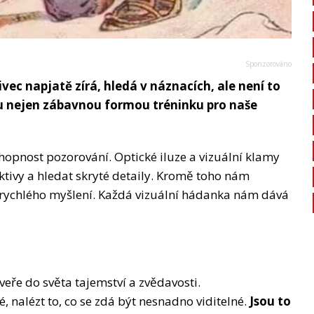
ec napjatě zírá, hledá v náznacích, ale není to
ou nejen zábavnou formou tréninku pro naše
chopnost pozorování. Optické iluze a vizuální klamy
ktivy a hledat skryté detaily. Kromě toho nám
 rychlého myšlení. Každá vizuální hádanka nám dává
veře do světa tajemství a zvědavosti.
nalézt to, co se zdá být nesnadno viditelné.
Jsou to