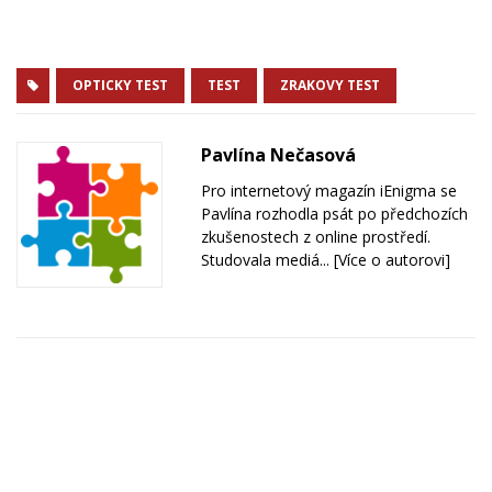
OPTICKY TEST
TEST
ZRAKOVY TEST
Pavlína Nečasová
Pro internetový magazín iEnigma se
Pavlína rozhodla psát po předchozích
zkušenostech z online prostředí.
Studovala mediá...
[Více o autorovi]