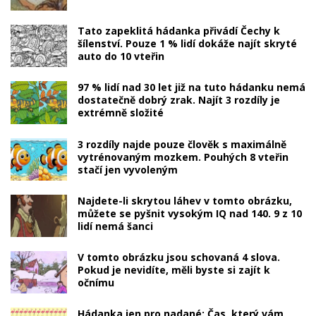
Tato zapeklitá hádanka přivádí Čechy k
šílenství. Pouze 1 % lidí dokáže najít skryté
auto do 10 vteřin
97 % lidí nad 30 let již na tuto hádanku nemá
dostatečně dobrý zrak. Najít 3 rozdíly je
extrémně složité
3 rozdíly najde pouze člověk s maximálně
vytrénovaným mozkem. Pouhých 8 vteřin
stačí jen vyvoleným
Najdete-li skrytou láhev v tomto obrázku,
můžete se pyšnit vysokým IQ nad 140. 9 z 10
lidí nemá šanci
V tomto obrázku jsou schovaná 4 slova.
Pokud je nevidíte, měli byste si zajít k
očnímu
Hádanka jen pro nadané: Čas, který vám