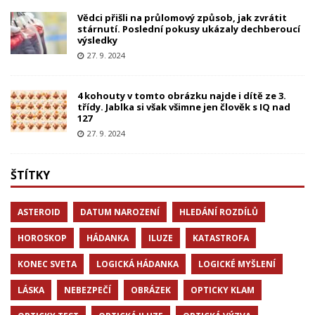
Vědci přišli na průlomový způsob, jak zvrátit
stárnutí. Poslední pokusy ukázaly dechberoucí
výsledky
27. 9. 2024
4 kohouty v tomto obrázku najde i dítě ze 3.
třídy. Jablka si však všimne jen člověk s IQ nad
127
27. 9. 2024
ŠTÍTKY
ASTEROID
DATUM NAROZENÍ
HLEDÁNÍ ROZDÍLŮ
HOROSKOP
HÁDANKA
ILUZE
KATASTROFA
KONEC SVETA
LOGICKÁ HÁDANKA
LOGICKÉ MYŠLENÍ
LÁSKA
NEBEZPEČÍ
OBRÁZEK
OPTICKY KLAM