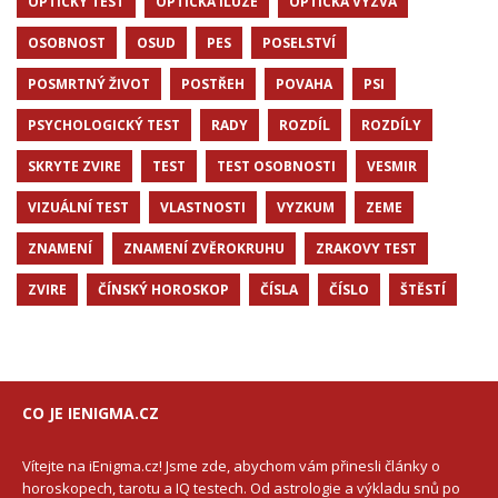
OPTICKY TEST
OPTICKÁ ILUZE
OPTICKÁ VÝZVA
OSOBNOST
OSUD
PES
POSELSTVÍ
POSMRTNÝ ŽIVOT
POSTŘEH
POVAHA
PSI
PSYCHOLOGICKÝ TEST
RADY
ROZDÍL
ROZDÍLY
SKRYTE ZVIRE
TEST
TEST OSOBNOSTI
VESMIR
VIZUÁLNÍ TEST
VLASTNOSTI
VYZKUM
ZEME
ZNAMENÍ
ZNAMENÍ ZVĚROKRUHU
ZRAKOVY TEST
ZVIRE
ČÍNSKÝ HOROSKOP
ČÍSLA
ČÍSLO
ŠTĚSTÍ
CO JE IENIGMA.CZ
Vítejte na iEnigma.cz! Jsme zde, abychom vám přinesli články o
horoskopech, tarotu a IQ testech. Od astrologie a výkladu snů po