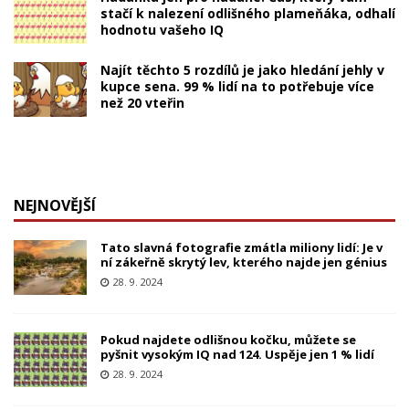
stačí k nalezení odlišného plameňáka, odhalí
hodnotu vašeho IQ
Najít těchto 5 rozdílů je jako hledání jehly v
kupce sena. 99 % lidí na to potřebuje více
než 20 vteřin
NEJNOVĚJŠÍ
Tato slavná fotografie zmátla miliony lidí: Je v
ní zákeřně skrytý lev, kterého najde jen génius
28. 9. 2024
Pokud najdete odlišnou kočku, můžete se
pyšnit vysokým IQ nad 124. Uspěje jen 1 % lidí
28. 9. 2024