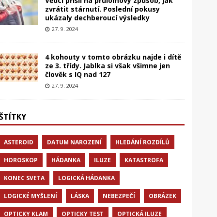
Vědci přišli na průlomový způsob, jak
zvrátit stárnutí. Poslední pokusy
ukázaly dechberoucí výsledky
27. 9. 2024
4 kohouty v tomto obrázku najde i dítě
ze 3. třídy. Jablka si však všimne jen
člověk s IQ nad 127
27. 9. 2024
ŠTÍTKY
ASTEROID
DATUM NAROZENÍ
HLEDÁNÍ ROZDÍLŮ
HOROSKOP
HÁDANKA
ILUZE
KATASTROFA
KONEC SVETA
LOGICKÁ HÁDANKA
LOGICKÉ MYŠLENÍ
LÁSKA
NEBEZPEČÍ
OBRÁZEK
OPTICKY KLAM
OPTICKY TEST
OPTICKÁ ILUZE