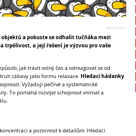
h objektů a pokuste se odhalit tučňáka mezi
trpělivost, a její řešení je výzvou pro vaše
působ, jak trávit volný čas a odreagovat se od
o druh zábavy jako formu relaxace.
Hledací hádanky
opnosti. Vyžadují pečlivé a systematické
ily. To pomáhá rozvíjet schopnost vnímat a
álu.
koncentraci a pozornost k detailům. Hledací