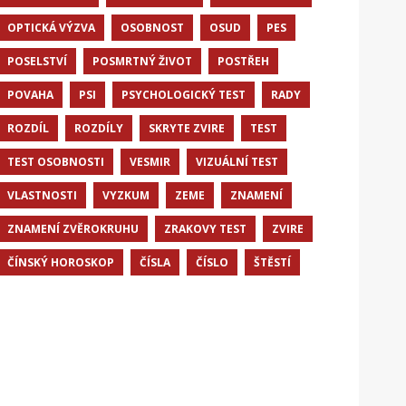
OPTICKÁ VÝZVA
OSOBNOST
OSUD
PES
POSELSTVÍ
POSMRTNÝ ŽIVOT
POSTŘEH
POVAHA
PSI
PSYCHOLOGICKÝ TEST
RADY
ROZDÍL
ROZDÍLY
SKRYTE ZVIRE
TEST
TEST OSOBNOSTI
VESMIR
VIZUÁLNÍ TEST
VLASTNOSTI
VYZKUM
ZEME
ZNAMENÍ
ZNAMENÍ ZVĚROKRUHU
ZRAKOVY TEST
ZVIRE
ČÍNSKÝ HOROSKOP
ČÍSLA
ČÍSLO
ŠTĚSTÍ