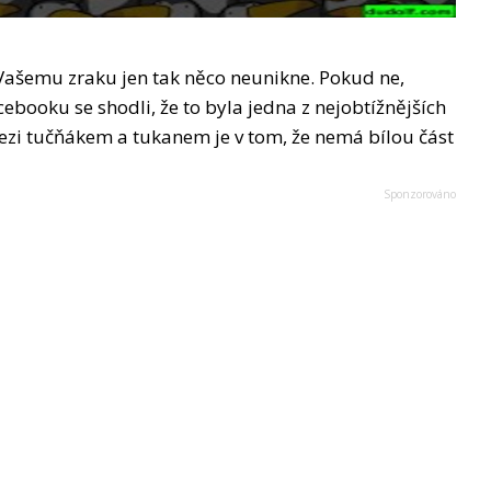
 Vašemu zraku jen tak něco neunikne. Pokud ne,
cebooku se shodli, že to byla jedna z nejobtížnějších
 mezi tučňákem a tukanem je v tom, že nemá bílou část