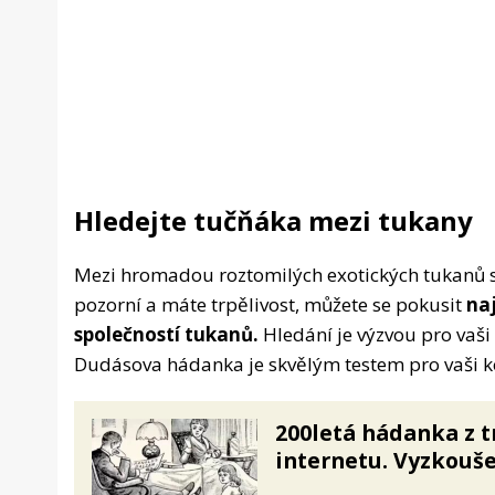
Hledejte tučňáka mezi tukany
Mezi hromadou roztomilých exotických tukanů se
pozorní a máte trpělivost, můžete se pokusit
na
společností tukanů.
Hledání je výzvou pro vaši
Dudásova hádanka je skvělým testem pro vaši ko
200letá hádanka z t
internetu. Vyzkouš