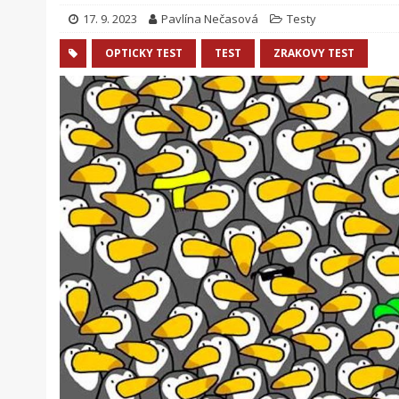
17. 9. 2023
Pavlína Nečasová
Testy
OPTICKY TEST
TEST
ZRAKOVY TEST