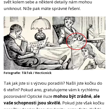
svět kolem sebe a některé detaily nám mohou
uniknout. Níže pak máte správné řešení.
Fotografie: TikTok / Hecticnick
Tak jak jste si s výzvou poradili? Našli jste kočku do
6 vteřin? Pokud ano, gratulujeme vám k rychlému
pozorování! Optické iluze
mohou být zrádné, ale
vaše schopnosti jsou skvělé.
Pokud jste však kočku