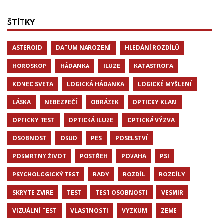
ŠTÍTKY
ASTEROID
DATUM NAROZENÍ
HLEDÁNÍ ROZDÍLŮ
HOROSKOP
HÁDANKA
ILUZE
KATASTROFA
KONEC SVETA
LOGICKÁ HÁDANKA
LOGICKÉ MYŠLENÍ
LÁSKA
NEBEZPEČÍ
OBRÁZEK
OPTICKY KLAM
OPTICKY TEST
OPTICKÁ ILUZE
OPTICKÁ VÝZVA
OSOBNOST
OSUD
PES
POSELSTVÍ
POSMRTNÝ ŽIVOT
POSTŘEH
POVAHA
PSI
PSYCHOLOGICKÝ TEST
RADY
ROZDÍL
ROZDÍLY
SKRYTE ZVIRE
TEST
TEST OSOBNOSTI
VESMIR
VIZUÁLNÍ TEST
VLASTNOSTI
VYZKUM
ZEME