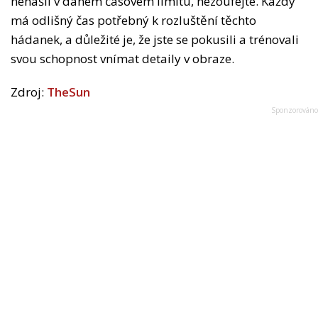
nenašli v daném časovém limitu, nezoufejte. Každý
má odlišný čas potřebný k rozluštění těchto
hádanek, a důležité je, že jste se pokusili a trénovali
svou schopnost vnímat detaily v obraze.
Zdroj:
TheSun