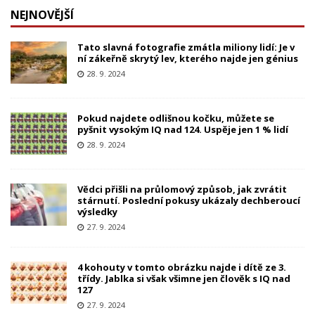
NEJNOVĚJŠÍ
Tato slavná fotografie zmátla miliony lidí: Je v
ní zákeřně skrytý lev, kterého najde jen génius
28. 9. 2024
Pokud najdete odlišnou kočku, můžete se
pyšnit vysokým IQ nad 124. Uspěje jen 1 % lidí
28. 9. 2024
Vědci přišli na průlomový způsob, jak zvrátit
stárnutí. Poslední pokusy ukázaly dechberoucí
výsledky
27. 9. 2024
4 kohouty v tomto obrázku najde i dítě ze 3.
třídy. Jablka si však všimne jen člověk s IQ nad
127
27. 9. 2024