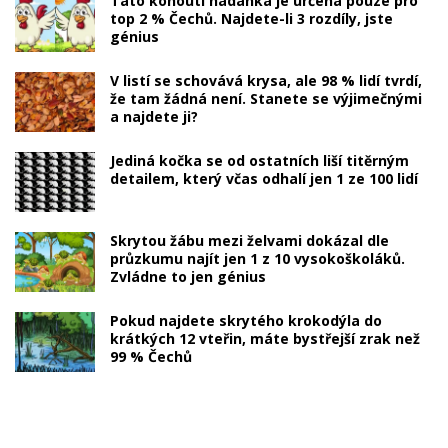
Tato kohoutí hádanka je určená pouze pro
top 2 % Čechů. Najdete-li 3 rozdíly, jste
génius
V listí se schovává krysa, ale 98 % lidí tvrdí,
že tam žádná není. Stanete se výjimečnými
a najdete ji?
Jediná kočka se od ostatních liší titěrným
detailem, který včas odhalí jen 1 ze 100 lidí
Skrytou žábu mezi želvami dokázal dle
průzkumu najít jen 1 z 10 vysokoškoláků.
Zvládne to jen génius
Pokud najdete skrytého krokodýla do
krátkých 12 vteřin, máte bystřejší zrak než
99 % Čechů