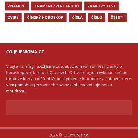
ZNAMENÍ
ZNAMENÍ ZVĚROKRUHU
ZRAKOVY TEST
ZVIRE
ČÍNSKÝ HOROSKOP
ČÍSLA
ČÍSLO
ŠTĚSTÍ
CO JE IENIGMA.CZ
Vítejte na iEnigma.cz! Jsme zde, abychom vám přinesli články o
horoskopech, tarotu a IQ testech. Od astrologie a výkladu snů po
tarotové karty a měření IQ, poskytujeme informace a zábavu, které
vám pomohou poznat sebe sama a objevovat tajemno a
moudrost.
2024 © JJV Group, s.r.o.