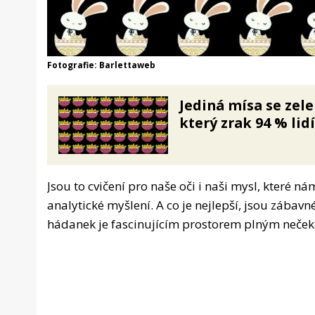
Fotografie: Barlettaweb
Jediná mísa se zele
který zrak 94 % li
Jsou to cvičení pro naše oči i naši mysl, které 
analytické myšlení. A co je nejlepší, jsou zábavn
hádanek je fascinujícím prostorem plným neček