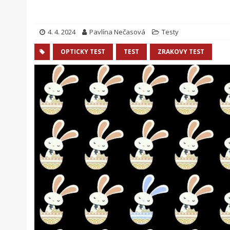
4. 4. 2024
Pavlína Nečasová
Testy
OPTICKY TEST
TEST
ZRAKOVY TEST