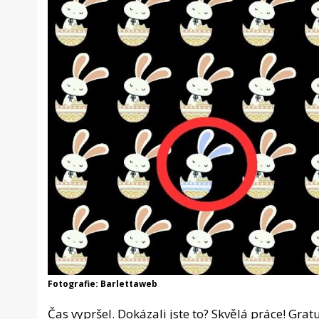
Fotografie: Barlettaweb
Čas vypršel. Dokázali jste to? Skvělá práce! Gratu