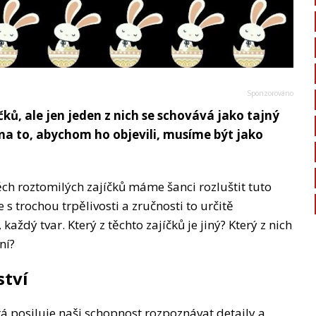
ků, ale jen jeden z nich se schovává jako tajný
 na to, abychom ho objevili, musíme být jako
h roztomilých zajíčků máme šanci rozluštit tuto
 s trochou trpělivosti a zručnosti to určitě
aždý tvar. Který z těchto zajíčků je jiný? Který z nich
ní?
ství
rá posiluje naši schopnost rozpoznávat detaily a