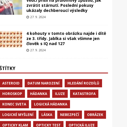
Vědci přišli na průlomový způsob, jak
zvrátit stárnutí. Poslední pokusy
ukázaly dechberoucí výsledky
27. 9. 2024
4 kohouty v tomto obrázku najde i dítě
ze 3. třídy. Jablka si však všimne jen
člověk s IQ nad 127
27. 9. 2024
ŠTÍTKY
ASTEROID
DATUM NAROZENÍ
HLEDÁNÍ ROZDÍLŮ
HOROSKOP
HÁDANKA
ILUZE
KATASTROFA
KONEC SVETA
LOGICKÁ HÁDANKA
LOGICKÉ MYŠLENÍ
LÁSKA
NEBEZPEČÍ
OBRÁZEK
OPTICKY KLAM
OPTICKY TEST
OPTICKÁ ILUZE