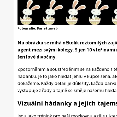
Fotografie: Barlettaweb
Na obrázku se míhá několik roztomilých zajíč
agent mezi svými kolegy. S jen 10 vteřinami
šerifové divočiny.
Zpozorněním a soustředěním se na každého z těc
hádanku. Je to jako hledat jehlu v kupce sena, ale
dokážeme. Každý detail je důležitý, každá barva, k
vystupuje z řady a tajně se směje našemu hledá
Vizuální hádanky a jejich tajem
Jsou jako trénink pro naši mozkovou agilitu, kte