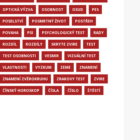
OPTICKÁ VÝZVA
OSOBNOST
OSUD
PES
POSELSTVÍ
POSMRTNÝ ŽIVOT
POSTŘEH
POVAHA
PSI
PSYCHOLOGICKÝ TEST
RADY
ROZDÍL
ROZDÍLY
SKRYTE ZVIRE
TEST
TEST OSOBNOSTI
VESMIR
VIZUÁLNÍ TEST
VLASTNOSTI
VYZKUM
ZEME
ZNAMENÍ
ZNAMENÍ ZVĚROKRUHU
ZRAKOVY TEST
ZVIRE
ČÍNSKÝ HOROSKOP
ČÍSLA
ČÍSLO
ŠTĚSTÍ