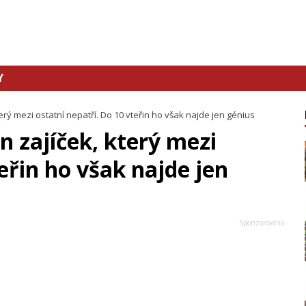
Y
erý mezi ostatní nepatří. Do 10 vteřin ho však najde jen génius
n zajíček, který mezi
eřin ho však najde jen