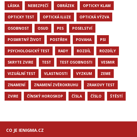
LÁSKA
NEBEZPEČÍ
OBRÁZEK
OPTICKY KLAM
OPTICKY TEST
OPTICKÁ ILUZE
OPTICKÁ VÝZVA
OSOBNOST
OSUD
PES
POSELSTVÍ
POSMRTNÝ ŽIVOT
POSTŘEH
POVAHA
PSI
PSYCHOLOGICKÝ TEST
RADY
ROZDÍL
ROZDÍLY
SKRYTE ZVIRE
TEST
TEST OSOBNOSTI
VESMIR
VIZUÁLNÍ TEST
VLASTNOSTI
VYZKUM
ZEME
ZNAMENÍ
ZNAMENÍ ZVĚROKRUHU
ZRAKOVY TEST
ZVIRE
ČÍNSKÝ HOROSKOP
ČÍSLA
ČÍSLO
ŠTĚSTÍ
CO JE IENIGMA.CZ