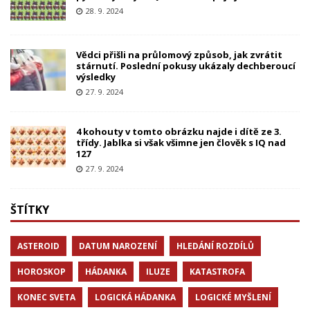
28. 9. 2024
Vědci přišli na průlomový způsob, jak zvrátit
stárnutí. Poslední pokusy ukázaly dechberoucí
výsledky
27. 9. 2024
4 kohouty v tomto obrázku najde i dítě ze 3.
třídy. Jablka si však všimne jen člověk s IQ nad
127
27. 9. 2024
ŠTÍTKY
ASTEROID
DATUM NAROZENÍ
HLEDÁNÍ ROZDÍLŮ
HOROSKOP
HÁDANKA
ILUZE
KATASTROFA
KONEC SVETA
LOGICKÁ HÁDANKA
LOGICKÉ MYŠLENÍ