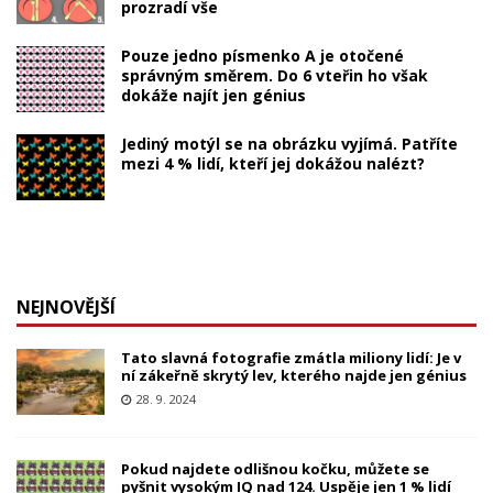
prozradí vše
Pouze jedno písmenko A je otočené
správným směrem. Do 6 vteřin ho však
dokáže najít jen génius
Jediný motýl se na obrázku vyjímá. Patříte
mezi 4 % lidí, kteří jej dokážou nalézt?
NEJNOVĚJŠÍ
Tato slavná fotografie zmátla miliony lidí: Je v
ní zákeřně skrytý lev, kterého najde jen génius
28. 9. 2024
Pokud najdete odlišnou kočku, můžete se
pyšnit vysokým IQ nad 124. Uspěje jen 1 % lidí