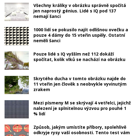
Všechny králíky v obrázku správně spočítá
jen naprostý génius. Lidé s IQ pod 137
nemají šanci
1000 lidí se pokusilo najít odlišnou ovečku a
pouze 4 dámy do 15 vteřin uspěly. Ostatní
neměli šanci
Pouze lidé s IQ vyšším než 112 dokáží
spočítat, kolik vlků se nachází na obrázku
Skrytého ducha v tomto obrázku najde do
11 vteřin jen člověk s neobvykle vyvinutým
zrakem
Mezi písmeny M se skrývají 4 vetřelci, jejichž
nalezení je splnitelnou výzvou pro pouhé 1
% lidí
Způsob, jakým umístíte příbory, spolehlivě
odkryje rysy vaší osobnosti. Tento test vám