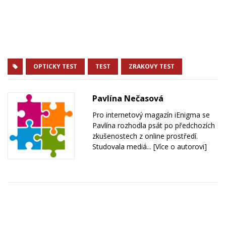
OPTICKY TEST
TEST
ZRAKOVY TEST
Pavlína Nečasová
Pro internetový magazín iEnigma se
Pavlína rozhodla psát po předchozích
zkušenostech z online prostředí.
Studovala mediá...
[Více o autorovi]