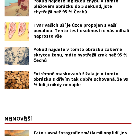
Pokud najdete logickou chybu v tomto
plážovém obrázku do 5 sekund, jste
chytřejší než 95 % Čechů
Tvar vašich uší je úzce propojen s vaší
povahou. Tento test osobnosti o vás odhalí
naprosto vše
Pokud najdete v tomto obrázku zákeřně
skrytou ženu, máte bystřejší zrak než 95 %
Čechů
Extrémně maskovaná žížala je v tomto
obrázku s dřívím tak dobře schovaná, že 99
% lidí ji nikdy nenajde
NEJNOVĚJŠÍ
Tato slavná fotografie zmátla miliony lidí: Je v