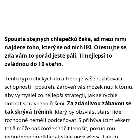
Spousta stejných chlapečků čeká, až mezi nimi
najdete toho, který se od nich liší. Otestujte se,
zda vám to pořád ještě pálí. Ti nejlepší to
zvládnou do 10 vteřin.
Tento typ optických iluzí trénuje vaše rozlišovací
schopnosti i postřeh. Zároveň váš mozek nutí k tomu,
aby vymyslel co nejlepší strategii, jak se rychle
dobrat správného řešení.
Za zdánlivou zábavou se
tak skrývá trénink
, který by obzvlášť starší lidé
rozhodně neměli podceňovat. S přibývajícím věkem
totiž může náš mozek začít lenošit, pokud mu
nebudeme předkládat stále nové výzvy. Tak co,