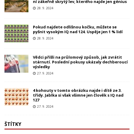
ní zákeřně skrytý lev, kterého najde jen génius
28. 9. 2024
Pokud najdete odlišnou kočku, můžete se
pyšnit vysokým IQ nad 124. Uspěje jen 1 % lidí
28. 9. 2024
Vědci přišli na průlomový způsob, jak zvrátit
stárnutí. Poslední pokusy ukázaly dechberoucí
výsledky
27. 9. 2024
4 kohouty v tomto obrázku najde i dítě ze 3.
třídy. Jablka si však všimne jen člověk s IQ nad
127
27. 9. 2024
ŠTÍTKY