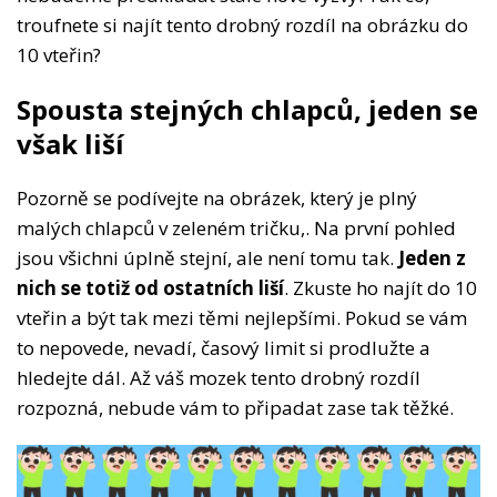
troufnete si najít tento drobný rozdíl na obrázku do
10 vteřin?
Spousta stejných chlapců, jeden se
však liší
Pozorně se podívejte na obrázek, který je plný
malých chlapců v zeleném tričku,. Na první pohled
jsou všichni úplně stejní, ale není tomu tak.
Jeden z
nich se totiž od ostatních liší
. Zkuste ho najít do 10
vteřin a být tak mezi těmi nejlepšími. Pokud se vám
to nepovede, nevadí, časový limit si prodlužte a
hledejte dál. Až váš mozek tento drobný rozdíl
rozpozná, nebude vám to připadat zase tak těžké.