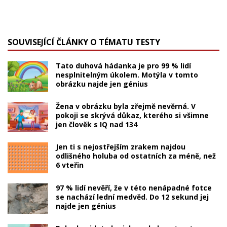
SOUVISEJÍCÍ ČLÁNKY O TÉMATU TESTY
Tato duhová hádanka je pro 99 % lidí
nesplnitelným úkolem. Motýla v tomto
obrázku najde jen génius
Žena v obrázku byla zřejmě nevěrná. V
pokoji se skrývá důkaz, kterého si všimne
jen člověk s IQ nad 134
Jen ti s nejostřejším zrakem najdou
odlišného holuba od ostatních za méně, než
6 vteřin
97 % lidí nevěří, že v této nenápadné fotce
se nachází lední medvěd. Do 12 sekund jej
najde jen génius