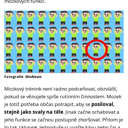
mozkových funkcí.
Fotografie: MixNews
Mozkový trénink není radno podceňovat, obzvlášť,
pokud se věnujete spíše rutinním činnostem. Mozek
je totiž potřeba občas potrápit, aby se
posiloval,
stejně jako svaly na těle
. Jinak začne ochabovat a
jeho funkce se začnou postupně zhoršovat. Přitom je
to tak zábavné. Jednoduše si uvařte kávu nebo čaj a