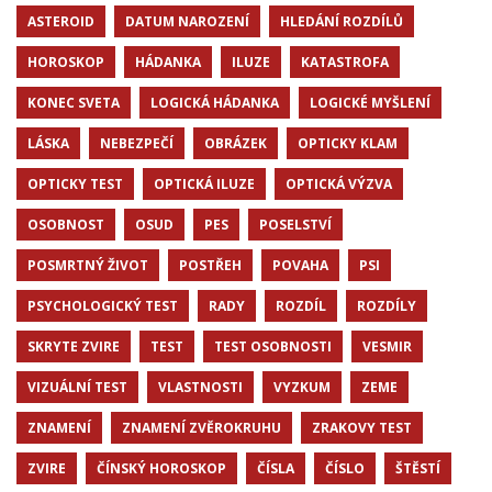
ASTEROID
DATUM NAROZENÍ
HLEDÁNÍ ROZDÍLŮ
HOROSKOP
HÁDANKA
ILUZE
KATASTROFA
KONEC SVETA
LOGICKÁ HÁDANKA
LOGICKÉ MYŠLENÍ
LÁSKA
NEBEZPEČÍ
OBRÁZEK
OPTICKY KLAM
OPTICKY TEST
OPTICKÁ ILUZE
OPTICKÁ VÝZVA
OSOBNOST
OSUD
PES
POSELSTVÍ
POSMRTNÝ ŽIVOT
POSTŘEH
POVAHA
PSI
PSYCHOLOGICKÝ TEST
RADY
ROZDÍL
ROZDÍLY
SKRYTE ZVIRE
TEST
TEST OSOBNOSTI
VESMIR
VIZUÁLNÍ TEST
VLASTNOSTI
VYZKUM
ZEME
ZNAMENÍ
ZNAMENÍ ZVĚROKRUHU
ZRAKOVY TEST
ZVIRE
ČÍNSKÝ HOROSKOP
ČÍSLA
ČÍSLO
ŠTĚSTÍ