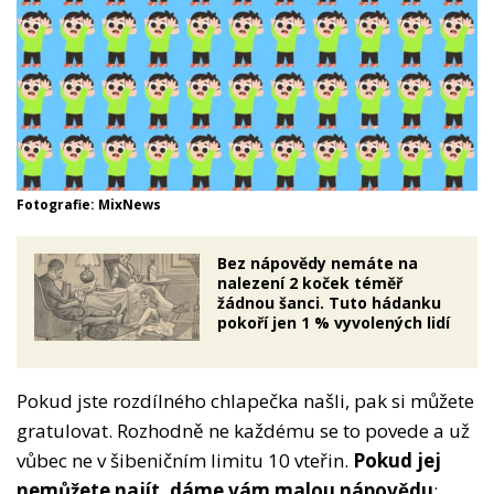
Fotografie: MixNews
Bez nápovědy nemáte na
nalezení 2 koček téměř
žádnou šanci. Tuto hádanku
pokoří jen 1 % vyvolených lidí
Pokud jste rozdílného chlapečka našli, pak si můžete
gratulovat. Rozhodně ne každému se to povede a už
vůbec ne v šibeničním limitu 10 vteřin.
Pokud jej
nemůžete najít, dáme vám malou nápovědu
: