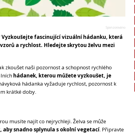
? Vyzkoušejte fascinující vizuální hádanku, která
vzorů a rychlost. Hledejte skrytou želvu mezi
ak zkoušet naši pozornost a schopnost rychlého
álních
hádanek, kterou můžete vyzkoušet, je
 návyková hádanka vyžaduje rychlost, pozornost k
em krátké doby.
rou musíte najít co nejrychleji. Želva se může
, aby snadno splynula s okolní vegetací
. Připravte