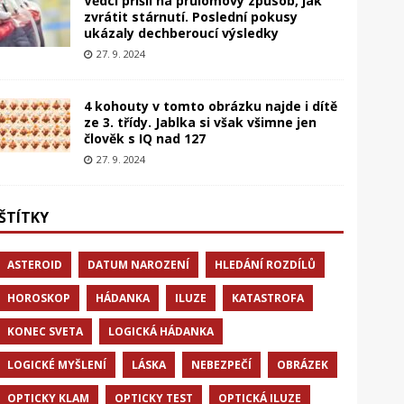
Vědci přišli na průlomový způsob, jak
zvrátit stárnutí. Poslední pokusy
ukázaly dechberoucí výsledky
27. 9. 2024
4 kohouty v tomto obrázku najde i dítě
ze 3. třídy. Jablka si však všimne jen
člověk s IQ nad 127
27. 9. 2024
ŠTÍTKY
ASTEROID
DATUM NAROZENÍ
HLEDÁNÍ ROZDÍLŮ
HOROSKOP
HÁDANKA
ILUZE
KATASTROFA
KONEC SVETA
LOGICKÁ HÁDANKA
LOGICKÉ MYŠLENÍ
LÁSKA
NEBEZPEČÍ
OBRÁZEK
OPTICKY KLAM
OPTICKY TEST
OPTICKÁ ILUZE