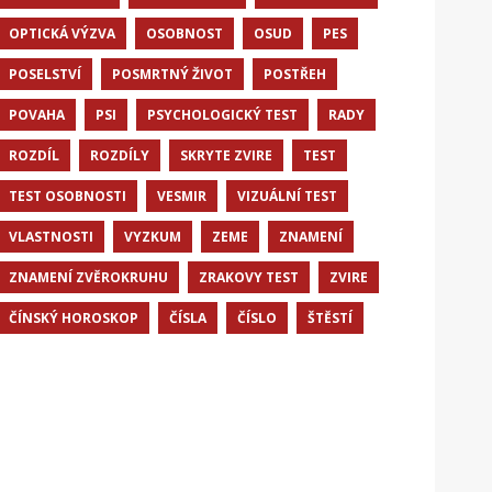
OPTICKÁ VÝZVA
OSOBNOST
OSUD
PES
POSELSTVÍ
POSMRTNÝ ŽIVOT
POSTŘEH
POVAHA
PSI
PSYCHOLOGICKÝ TEST
RADY
ROZDÍL
ROZDÍLY
SKRYTE ZVIRE
TEST
TEST OSOBNOSTI
VESMIR
VIZUÁLNÍ TEST
VLASTNOSTI
VYZKUM
ZEME
ZNAMENÍ
ZNAMENÍ ZVĚROKRUHU
ZRAKOVY TEST
ZVIRE
ČÍNSKÝ HOROSKOP
ČÍSLA
ČÍSLO
ŠTĚSTÍ