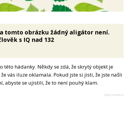
 na tomto obrázku žádný aligátor není.
člověk s IQ nad 132
o této hádanky. Někdy se zdá, že skrytý objekt je
že vás iluze oklamala. Pokud jste si jisti, že jste našli
í, abyste se ujistili, že to není pouhý klam.