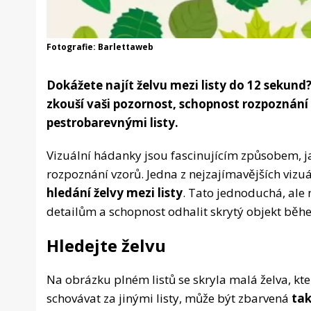
Fotografie: Barlettaweb
Dokážete najít želvu mezi listy do 12 sekund
zkouší vaši pozornost, schopnost rozpoznání 
pestrobarevnými listy.
Vizuální hádanky jsou fascinujícím způsobem, j
rozpoznání vzorů. Jedna z nejzajímavějších vizu
hledání želvy mezi listy
. Tato jednoduchá, ale
detailům a schopnost odhalit skrytý objekt běh
Hledejte želvu
Na obrázku plném listů se skryla malá želva, kte
schovávat za jinými listy, může být zbarvená
tak