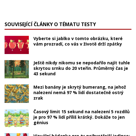
SOUVISEJÍCÍ ČLÁNKY O TÉMATU TESTY
Vyberte si jablko v tomto obrázku, které
vám prozradí, co vás v životě drží zpátky
Ještě nikdy nikomu se nepodařilo najít tuhle
skrytou srnku do 20 vteřin. Průměrný čas je
43 sekund
Mezi banány je skrytý bumerang, na jehož
nalezení nemá 97 % lidí dostatečně ostrý
zrak
Časový limit 15 sekund na nalezení 5 rozdílů
je pro 97 % lidí příliš krátký. Dokáže to jen
génius
Vizuální hádanka pro ty nejbystřejší jedince: