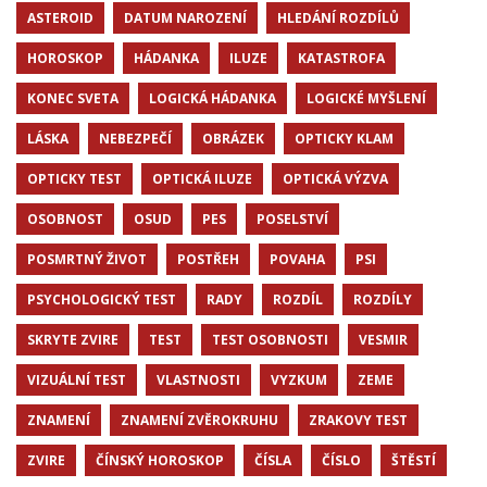
ASTEROID
DATUM NAROZENÍ
HLEDÁNÍ ROZDÍLŮ
HOROSKOP
HÁDANKA
ILUZE
KATASTROFA
KONEC SVETA
LOGICKÁ HÁDANKA
LOGICKÉ MYŠLENÍ
LÁSKA
NEBEZPEČÍ
OBRÁZEK
OPTICKY KLAM
OPTICKY TEST
OPTICKÁ ILUZE
OPTICKÁ VÝZVA
OSOBNOST
OSUD
PES
POSELSTVÍ
POSMRTNÝ ŽIVOT
POSTŘEH
POVAHA
PSI
PSYCHOLOGICKÝ TEST
RADY
ROZDÍL
ROZDÍLY
SKRYTE ZVIRE
TEST
TEST OSOBNOSTI
VESMIR
VIZUÁLNÍ TEST
VLASTNOSTI
VYZKUM
ZEME
ZNAMENÍ
ZNAMENÍ ZVĚROKRUHU
ZRAKOVY TEST
ZVIRE
ČÍNSKÝ HOROSKOP
ČÍSLA
ČÍSLO
ŠTĚSTÍ