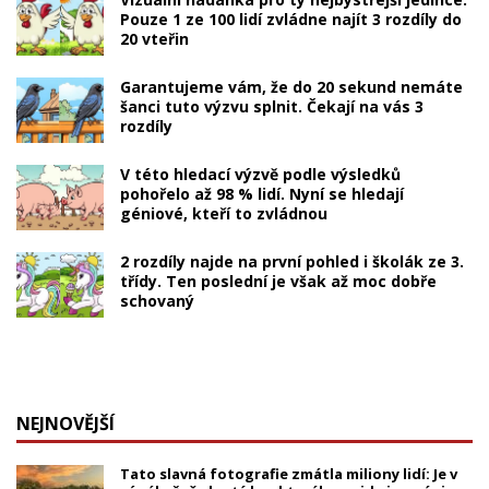
Pouze 1 ze 100 lidí zvládne najít 3 rozdíly do
20 vteřin
Garantujeme vám, že do 20 sekund nemáte
šanci tuto výzvu splnit. Čekají na vás 3
rozdíly
V této hledací výzvě podle výsledků
pohořelo až 98 % lidí. Nyní se hledají
géniové, kteří to zvládnou
2 rozdíly najde na první pohled i školák ze 3.
třídy. Ten poslední je však až moc dobře
schovaný
NEJNOVĚJŠÍ
Tato slavná fotografie zmátla miliony lidí: Je v