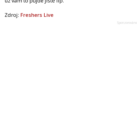
už vám to půjde jistě líp.
Zdroj:
Freshers Live