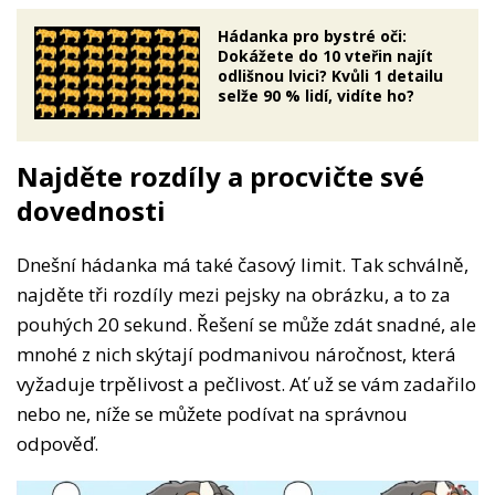
Hádanka pro bystré oči:
Dokážete do 10 vteřin najít
odlišnou lvici? Kvůli 1 detailu
selže 90 % lidí, vidíte ho?
Najděte rozdíly a procvičte své
dovednosti
Dnešní hádanka má také časový limit. Tak schválně,
najděte tři rozdíly mezi pejsky na obrázku, a to za
pouhých 20 sekund. Řešení se může zdát snadné, ale
mnohé z nich skýtají podmanivou náročnost, která
vyžaduje trpělivost a pečlivost. Ať už se vám zadařilo
nebo ne, níže se můžete podívat na správnou
odpověď.