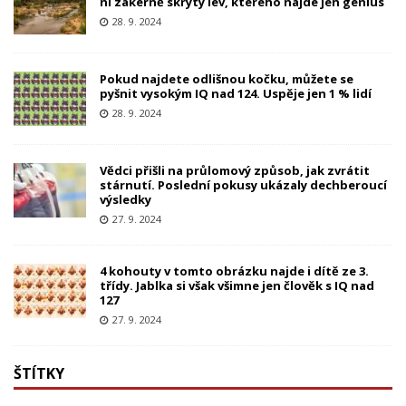
ní zákeřně skrytý lev, kterého najde jen génius
28. 9. 2024
Pokud najdete odlišnou kočku, můžete se
pyšnit vysokým IQ nad 124. Uspěje jen 1 % lidí
28. 9. 2024
Vědci přišli na průlomový způsob, jak zvrátit
stárnutí. Poslední pokusy ukázaly dechberoucí
výsledky
27. 9. 2024
4 kohouty v tomto obrázku najde i dítě ze 3.
třídy. Jablka si však všimne jen člověk s IQ nad
127
27. 9. 2024
ŠTÍTKY