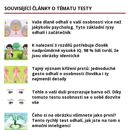
SOUVISEJÍCÍ ČLÁNKY O TÉMATU TESTY
Vaše dlaně odhalí o vaší osobnosti více než
jakýkoliv psycholog. Tyto základní rysy
odhalí i začátečník
K nalezení 3 rozdílů potřebuje člověk
nadprůměrně vysoké IQ. 98 % lidí tvrdí, že
jsou obrázky identické
Tajný význam křížení prstů: Jednoduché
gesto odhalí o osobnosti člověka i ty
nejmenší detaily
Tohle o vaší duši prozrazuje barva očí. Díky
tomuto testu osobnosti se o sobě dozvíte
vše
Čeho si na obrázku všimnete jako první?
Tento rychlý test odhalí, jak jste na tom s
emoční inteligencí