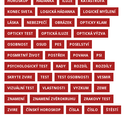
HOROSKOP
HÁDANKA
ILUZE
KATASTROFA
KONEC SVETA
LOGICKÁ HÁDANKA
LOGICKÉ MYŠLENÍ
LÁSKA
NEBEZPEČÍ
OBRÁZEK
OPTICKY KLAM
OPTICKY TEST
OPTICKÁ ILUZE
OPTICKÁ VÝZVA
OSOBNOST
OSUD
PES
POSELSTVÍ
POSMRTNÝ ŽIVOT
POSTŘEH
POVAHA
PSI
PSYCHOLOGICKÝ TEST
RADY
ROZDÍL
ROZDÍLY
SKRYTE ZVIRE
TEST
TEST OSOBNOSTI
VESMIR
VIZUÁLNÍ TEST
VLASTNOSTI
VYZKUM
ZEME
ZNAMENÍ
ZNAMENÍ ZVĚROKRUHU
ZRAKOVY TEST
ZVIRE
ČÍNSKÝ HOROSKOP
ČÍSLA
ČÍSLO
ŠTĚSTÍ