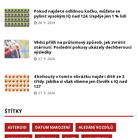
Pokud najdete odlišnou kočku, můžete se
pyšnit vysokým IQ nad 124. Uspěje jen 1 % lidí
28. 9. 2024
Vědci přišli na průlomový způsob, jak zvrátit
stárnutí. Poslední pokusy ukázaly dechberoucí
výsledky
27. 9. 2024
4 kohouty v tomto obrázku najde i dítě ze 3.
třídy. Jablka si však všimne jen člověk s IQ nad
127
27. 9. 2024
ŠTÍTKY
ASTEROID
DATUM NAROZENÍ
HLEDÁNÍ ROZDÍLŮ