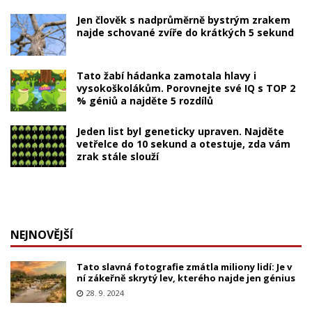
Jen člověk s nadprůměrně bystrým zrakem
najde schované zvíře do krátkých 5 sekund
Tato žabí hádanka zamotala hlavy i
vysokoškolákům. Porovnejte své IQ s TOP 2
% géniů a najděte 5 rozdílů
Jeden list byl geneticky upraven. Najděte
vetřelce do 10 sekund a otestuje, zda vám
zrak stále slouží
NEJNOVĚJŠÍ
Tato slavná fotografie zmátla miliony lidí: Je v
ní zákeřně skrytý lev, kterého najde jen génius
28. 9. 2024