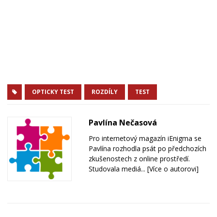
OPTICKY TEST
ROZDÍLY
TEST
Pavlína Nečasová
Pro internetový magazín iEnigma se
Pavlína rozhodla psát po předchozích
zkušenostech z online prostředí.
Studovala mediá...
[Více o autorovi]