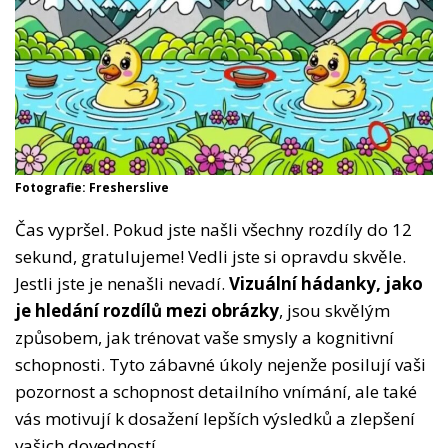
Fotografie: Fresherslive
Čas vypršel. Pokud jste našli všechny rozdíly do 12
sekund, gratulujeme! Vedli jste si opravdu skvěle.
Jestli jste je nenašli nevadí.
Vizuální hádanky, jako
je hledání rozdílů mezi obrázky
, jsou skvělým
způsobem, jak trénovat vaše smysly a kognitivní
schopnosti. Tyto zábavné úkoly nejenže posilují vaši
pozornost a schopnost detailního vnímání, ale také
vás motivují k dosažení lepších výsledků a zlepšení
vašich dovedností.