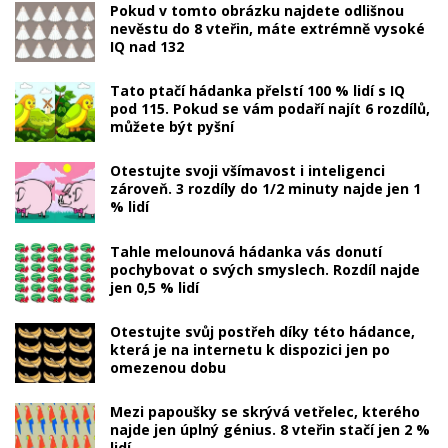
Pokud v tomto obrázku najdete odlišnou
nevěstu do 8 vteřin, máte extrémně vysoké
IQ nad 132
Tato ptačí hádanka přelstí 100 % lidí s IQ
pod 115. Pokud se vám podaří najít 6 rozdílů,
můžete být pyšní
Otestujte svoji všímavost i inteligenci
zároveň. 3 rozdíly do 1/2 minuty najde jen 1
% lidí
Tahle melounová hádanka vás donutí
pochybovat o svých smyslech. Rozdíl najde
jen 0,5 % lidí
Otestujte svůj postřeh díky této hádance,
která je na internetu k dispozici jen po
omezenou dobu
Mezi papoušky se skrývá vetřelec, kterého
najde jen úplný génius. 8 vteřin stačí jen 2 %
lidí