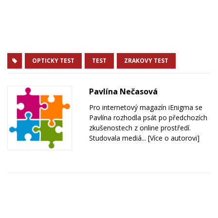
OPTICKY TEST
TEST
ZRAKOVY TEST
Pavlína Nečasová
Pro internetový magazín iEnigma se
Pavlína rozhodla psát po předchozích
zkušenostech z online prostředí.
Studovala mediá...
[Více o autorovi]