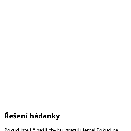
Řešení hádanky
Pokud jste již našli chybu, gratulujeme! Pokud ne,