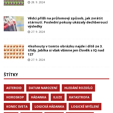
28. 9. 2024
Vědci přišli na průlomový způsob, jak zvrátit
stárnutí. Poslední pokusy ukázaly dechberoucí
výsledky
27. 9. 2024
4 kohouty v tomto obrázku najde i dítě ze 3.
třídy. Jablka si však všimne jen člověk s IQ nad
127
27. 9. 2024
ŠTÍTKY
ASTEROID
DATUM NAROZENÍ
HLEDÁNÍ ROZDÍLŮ
HOROSKOP
HÁDANKA
ILUZE
KATASTROFA
KONEC SVETA
LOGICKÁ HÁDANKA
LOGICKÉ MYŠLENÍ