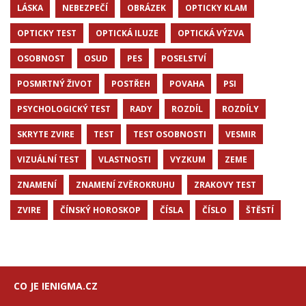
LÁSKA
NEBEZPEČÍ
OBRÁZEK
OPTICKY KLAM
OPTICKY TEST
OPTICKÁ ILUZE
OPTICKÁ VÝZVA
OSOBNOST
OSUD
PES
POSELSTVÍ
POSMRTNÝ ŽIVOT
POSTŘEH
POVAHA
PSI
PSYCHOLOGICKÝ TEST
RADY
ROZDÍL
ROZDÍLY
SKRYTE ZVIRE
TEST
TEST OSOBNOSTI
VESMIR
VIZUÁLNÍ TEST
VLASTNOSTI
VYZKUM
ZEME
ZNAMENÍ
ZNAMENÍ ZVĚROKRUHU
ZRAKOVY TEST
ZVIRE
ČÍNSKÝ HOROSKOP
ČÍSLA
ČÍSLO
ŠTĚSTÍ
CO JE IENIGMA.CZ