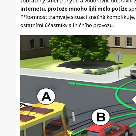
zobrazený směr pohybu a vodorovné dopravní 
internetu, protože mnoho lidí mělo potíže
spr
Přítomnost tramvaje situaci značně komplikuje, 
ostatními účastníky silničního provozu.