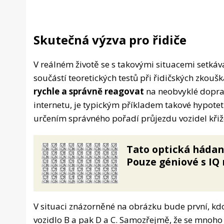
Skutečná výzva pro řidiče
V reálném životě se s takovými situacemi setkáv
součástí teoretických testů při řidičských zkoušk
rychle a správně reagovat
na neobvyklé doprav
internetu, je typickým příkladem takové hypot
určením správného pořadí průjezdu vozidel kři
Tato optická hádank
Pouze géniové s IQ 
V situaci znázorněné na obrázku bude první, kd
vozidlo B a pak D a C. Samozřejmě, že se mnoho l