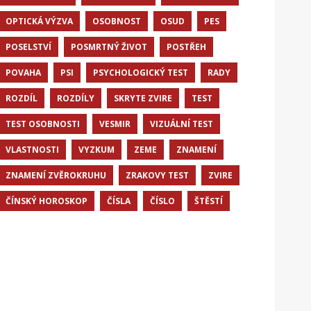
OPTICKÁ VÝZVA
OSOBNOST
OSUD
PES
POSELSTVÍ
POSMRTNÝ ŽIVOT
POSTŘEH
POVAHA
PSI
PSYCHOLOGICKÝ TEST
RADY
ROZDÍL
ROZDÍLY
SKRYTE ZVIRE
TEST
TEST OSOBNOSTI
VESMIR
VIZUÁLNÍ TEST
VLASTNOSTI
VYZKUM
ZEME
ZNAMENÍ
ZNAMENÍ ZVĚROKRUHU
ZRAKOVY TEST
ZVIRE
ČÍNSKÝ HOROSKOP
ČÍSLA
ČÍSLO
ŠTĚSTÍ