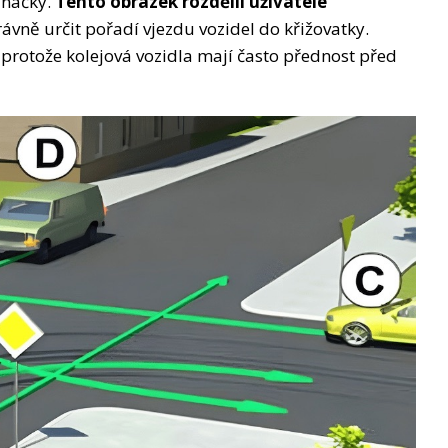
značky.
Tento obrázek rozdělil uživatele
ávně určit pořadí vjezdu vozidel do křižovatky.
protože kolejová vozidla mají často přednost před