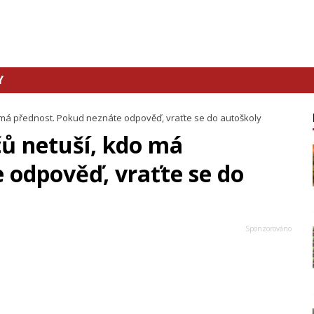
Y
do má přednost. Pokud neznáte odpověď, vraťte se do autoškoly
čů netuší, kdo má
 odpověď, vraťte se do