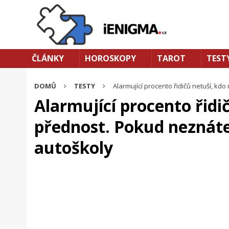
ČLÁNKY
HOROSKOPY
TAROT
TEST
DOMŮ
TESTY
Alarmující procento řidičů netuší, k
Alarmující procento řidi
přednost. Pokud neznáte
autoškoly