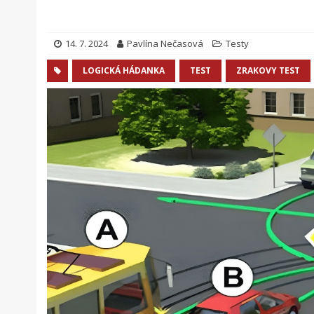
14. 7. 2024
Pavlína Nečasová
Testy
LOGICKÁ HÁDANKA
TEST
ZRAKOVY TEST