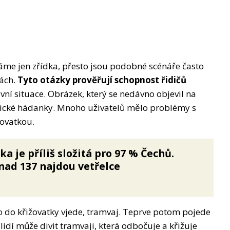
áme jen zřídka, přesto jsou podobné scénáře často
ách.
Tyto otázky prověřují schopnost řidičů
ní situace. Obrázek, který se nedávno objevil na
etické hádanky. Mnoho uživatelů mělo problémy s
žovatkou.
a je příliš složitá pro 97 % Čechů.
nad 137 najdou vetřelce
o do křižovatky vjede, tramvaj. Teprve potom pojede
idí může divit tramvaji, která odbočuje a křižuje