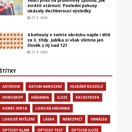
Vědci přišli na průlomový způsob, jak
zvrátit stárnutí. Poslední pokusy
ukázaly dechberoucí výsledky
27. 9. 2024
4 kohouty v tomto obrázku najde i dítě
ze 3. třídy. Jablka si však všimne jen
člověk s IQ nad 127
27. 9. 2024
ŠTÍTKY
ASTEROID
DATUM NAROZENÍ
HLEDÁNÍ ROZDÍLŮ
HOROSKOP
HÁDANKA
ILUZE
KATASTROFA
KONEC SVETA
LOGICKÁ HÁDANKA
LOGICKÉ MYŠLENÍ
LÁSKA
NEBEZPEČÍ
OBRÁZEK
OPTICKY KLAM
OPTICKY TEST
OPTICKÁ ILUZE