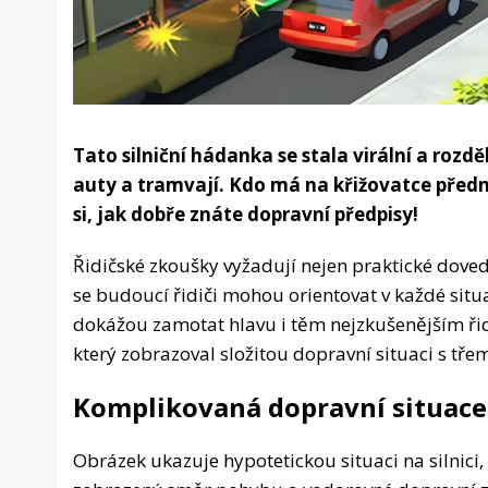
Tato silniční hádanka se stala virální a rozdě
auty a tramvají. Kdo má na křižovatce před
si, jak dobře znáte dopravní předpisy!
Řidičské zkoušky vyžadují nejen praktické dovednos
se budoucí řidiči mohou orientovat v každé situac
dokážou zamotat hlavu i těm nejzkušenějším řidi
který zobrazoval složitou dopravní situaci s třem
Komplikovaná dopravní situace
Obrázek ukazuje hypotetickou situaci na silnici,