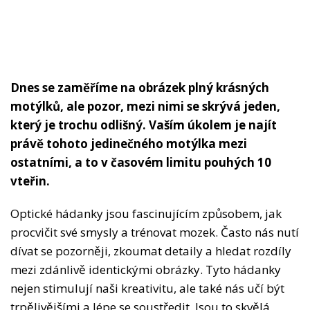
Dnes se zaměříme na obrázek plný krásných
motýlků, ale pozor, mezi nimi se skrývá jeden,
který je trochu odlišný. Vaším úkolem je najít
právě tohoto jedinečného motýlka mezi
ostatními, a to v časovém limitu pouhých 10
vteřin.
Optické hádanky jsou fascinujícím způsobem, jak
procvičit své smysly a trénovat mozek. Často nás nutí
dívat se pozorněji, zkoumat detaily a hledat rozdíly
mezi zdánlivě identickými obrázky. Tyto hádanky
nejen stimulují naši kreativitu, ale také nás učí být
trpělivějšími a lépe se soustředit. Jsou to skvělá