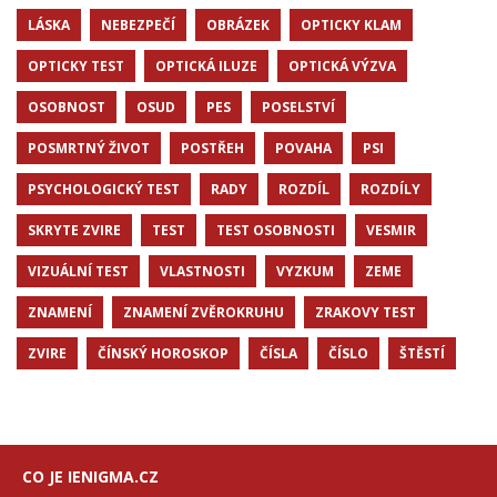
LÁSKA
NEBEZPEČÍ
OBRÁZEK
OPTICKY KLAM
OPTICKY TEST
OPTICKÁ ILUZE
OPTICKÁ VÝZVA
OSOBNOST
OSUD
PES
POSELSTVÍ
POSMRTNÝ ŽIVOT
POSTŘEH
POVAHA
PSI
PSYCHOLOGICKÝ TEST
RADY
ROZDÍL
ROZDÍLY
SKRYTE ZVIRE
TEST
TEST OSOBNOSTI
VESMIR
VIZUÁLNÍ TEST
VLASTNOSTI
VYZKUM
ZEME
ZNAMENÍ
ZNAMENÍ ZVĚROKRUHU
ZRAKOVY TEST
ZVIRE
ČÍNSKÝ HOROSKOP
ČÍSLA
ČÍSLO
ŠTĚSTÍ
CO JE IENIGMA.CZ