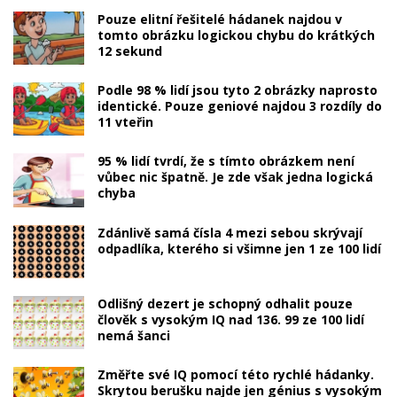
Pouze elitní řešitelé hádanek najdou v
tomto obrázku logickou chybu do krátkých
12 sekund
Podle 98 % lidí jsou tyto 2 obrázky naprosto
identické. Pouze geniové najdou 3 rozdíly do
11 vteřin
95 % lidí tvrdí, že s tímto obrázkem není
vůbec nic špatně. Je zde však jedna logická
chyba
Zdánlivě samá čísla 4 mezi sebou skrývají
odpadlíka, kterého si všimne jen 1 ze 100 lidí
Odlišný dezert je schopný odhalit pouze
člověk s vysokým IQ nad 136. 99 ze 100 lidí
nemá šanci
Změřte své IQ pomocí této rychlé hádanky.
Skrytou berušku najde jen génius s vysokým