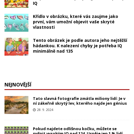
IQ
Křídlo v obrázku, které vás zaujme jako
první, vám umožní objevit vaše skryté
vlastnosti
Tento obrázek je podle autora jeho nejtěžší
hádankou. K nalezení chyby je potřeba IQ
minimálně nad 135
NEJNOVĚJŠÍ
Tato slavná fotografie zmátla miliony lidí: Je v
ní zákeřně skrytý lev, kterého najde jen génius
28. 9. 2024
Pokud najdete odlišnou kočku, můžete se
pyšnit vysokým IQ nad 124. Uspěje jen 1 % lidí