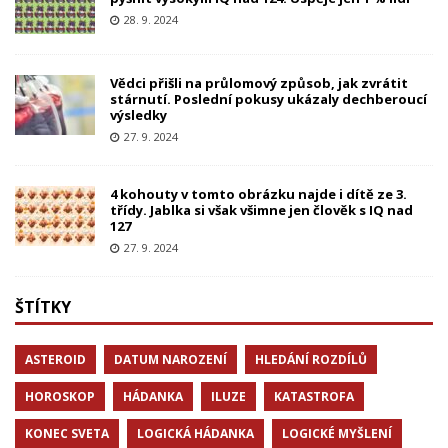
28. 9. 2024
Vědci přišli na průlomový způsob, jak zvrátit
stárnutí. Poslední pokusy ukázaly dechberoucí
výsledky
27. 9. 2024
4 kohouty v tomto obrázku najde i dítě ze 3.
třídy. Jablka si však všimne jen člověk s IQ nad
127
27. 9. 2024
ŠTÍTKY
ASTEROID
DATUM NAROZENÍ
HLEDÁNÍ ROZDÍLŮ
HOROSKOP
HÁDANKA
ILUZE
KATASTROFA
KONEC SVETA
LOGICKÁ HÁDANKA
LOGICKÉ MYŠLENÍ