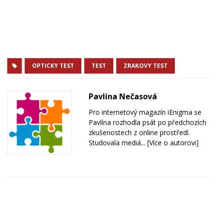
OPTICKY TEST
TEST
ZRAKOVY TEST
Pavlína Nečasová
Pro internetový magazín iEnigma se
Pavlína rozhodla psát po předchozích
zkušenostech z online prostředí.
Studovala mediá...
[Více o autorovi]