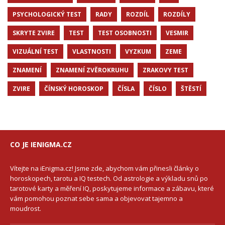
PSYCHOLOGICKÝ TEST
RADY
ROZDÍL
ROZDÍLY
SKRYTE ZVIRE
TEST
TEST OSOBNOSTI
VESMIR
VIZUÁLNÍ TEST
VLASTNOSTI
VYZKUM
ZEME
ZNAMENÍ
ZNAMENÍ ZVĚROKRUHU
ZRAKOVY TEST
ZVIRE
ČÍNSKÝ HOROSKOP
ČÍSLA
ČÍSLO
ŠTĚSTÍ
CO JE IENIGMA.CZ
Vítejte na iEnigma.cz! Jsme zde, abychom vám přinesli články o
horoskopech, tarotu a IQ testech. Od astrologie a výkladu snů po
tarotové karty a měření IQ, poskytujeme informace a zábavu, které
vám pomohou poznat sebe sama a objevovat tajemno a
moudrost.