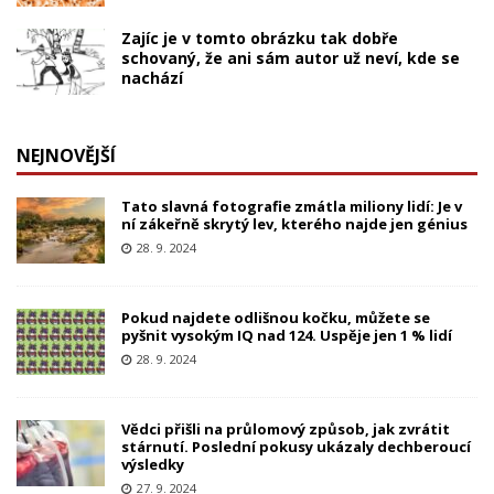
Zajíc je v tomto obrázku tak dobře
schovaný, že ani sám autor už neví, kde se
nachází
NEJNOVĚJŠÍ
Tato slavná fotografie zmátla miliony lidí: Je v
ní zákeřně skrytý lev, kterého najde jen génius
28. 9. 2024
Pokud najdete odlišnou kočku, můžete se
pyšnit vysokým IQ nad 124. Uspěje jen 1 % lidí
28. 9. 2024
Vědci přišli na průlomový způsob, jak zvrátit
stárnutí. Poslední pokusy ukázaly dechberoucí
výsledky
27. 9. 2024