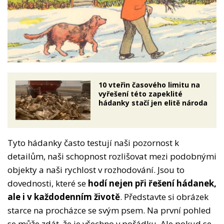
10 vteřin časového limitu na
vyřešení této zapeklité
hádanky stačí jen elitě národa
Tyto hádanky často testují naši pozornost k
detailům, naši schopnost rozlišovat mezi podobnými
objekty a naši rychlost v rozhodování. Jsou to
dovednosti, které se
hodí nejen při řešení hádanek,
ale i v každodenním životě
. Představte si obrázek
starce na procházce se svým psem. Na první pohled
se může zdát, že je všechno v pořádku. Ale pokud se