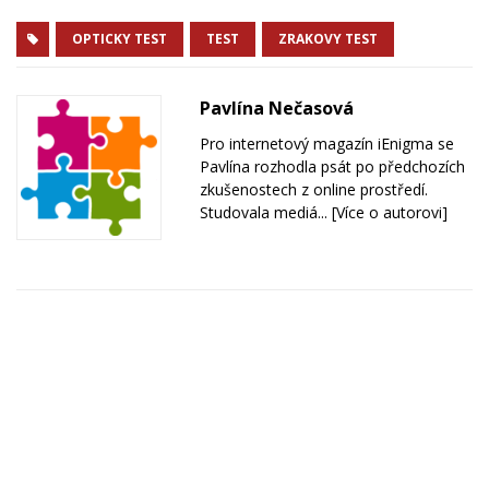
OPTICKY TEST
TEST
ZRAKOVY TEST
Pavlína Nečasová
Pro internetový magazín iEnigma se
Pavlína rozhodla psát po předchozích
zkušenostech z online prostředí.
Studovala mediá...
[Více o autorovi]