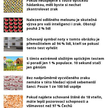
Pokud neuspějete s touto optickou
hádankou, měli byste si nechat
zkontrolovat zrak
Nalezení odlišného melounu je skutečná
výzva pro vaši inteligenci i zrak. Obstojí
pouhá 2 % lidí
Schovaný symbol noty v tomto obrázku je
přemožitelem až 94 % lidí, kteří se pokusí
tento test vyřešit
S tímto extrémně složitým optickým testem
si poradí jen 1 % populace. 10 sekund stačí
jen géniům
Bez nadprůměrně vycvičeného zraku
nemáte v této hledací výzvě sebemenší
šanci. Pouze 1 ze 100 lidí uspěje
Pokud najdete schované štěně do 18 vteřin,
máte lepší pozorovací schopnosti a
všímavost než 97 % Čechů