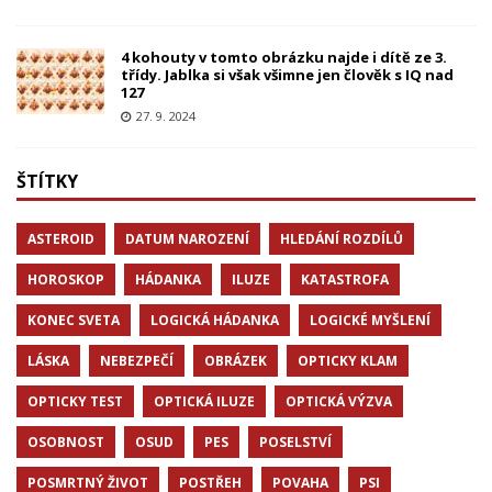
4 kohouty v tomto obrázku najde i dítě ze 3.
třídy. Jablka si však všimne jen člověk s IQ nad
127
27. 9. 2024
ŠTÍTKY
ASTEROID
DATUM NAROZENÍ
HLEDÁNÍ ROZDÍLŮ
HOROSKOP
HÁDANKA
ILUZE
KATASTROFA
KONEC SVETA
LOGICKÁ HÁDANKA
LOGICKÉ MYŠLENÍ
LÁSKA
NEBEZPEČÍ
OBRÁZEK
OPTICKY KLAM
OPTICKY TEST
OPTICKÁ ILUZE
OPTICKÁ VÝZVA
OSOBNOST
OSUD
PES
POSELSTVÍ
POSMRTNÝ ŽIVOT
POSTŘEH
POVAHA
PSI