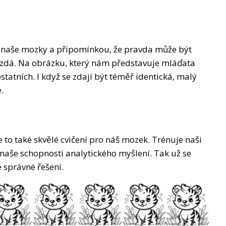
o naše mozky a připomínkou, že pravda může být
d zdá. Na obrázku, který nám představuje mláďata
 ostatních. I když se zdají být téměř identická, malý
.
e to také skvělé cvičení pro náš mozek. Trénuje naši
 naše schopnosti analytického myšlení. Tak už se
e správné řešení.