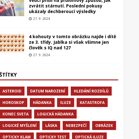
Vědci přišli na průlomový způsob, jak
zvrátit stárnutí. Poslední pokusy
ukázaly dechberoucí výsledky
27. 9. 2024
4 kohouty v tomto obrázku najde i dítě
ze 3. třídy. Jablka si však všimne jen
člověk s IQ nad 127
27. 9. 2024
ŠTÍTKY
ASTEROID
DATUM NAROZENÍ
HLEDÁNÍ ROZDÍLŮ
HOROSKOP
HÁDANKA
ILUZE
KATASTROFA
KONEC SVETA
LOGICKÁ HÁDANKA
LOGICKÉ MYŠLENÍ
LÁSKA
NEBEZPEČÍ
OBRÁZEK
OPTICKY KLAM
OPTICKY TEST
OPTICKÁ ILUZE