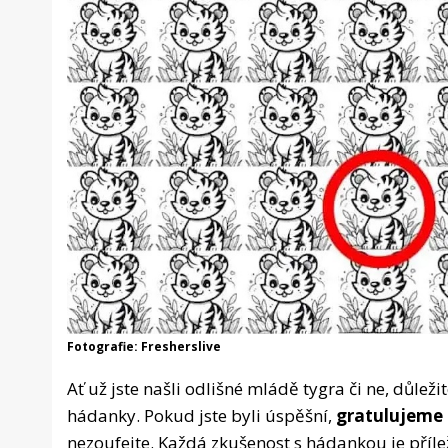
Fotografie: Fresherslive
Ať už jste našli odlišné mládě tygra či ne, důležit
hádanky. Pokud jste byli úspěšní,
gratulujeme k
nezoufejte. Každá zkušenost s hádankou je přílež