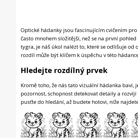
Optické hádanky jsou fascinujícím cvičením pr
často mnohem složitější, než se na první pohle
tygra, je náš úkol nalézt to, které se odlišuje od
rozdíl může být klíčem k úspěchu v této hádance
Hledejte rozdílný prvek
Kromě toho, že nás tato vizuální hádanka baví, j
pozornost, schopnost detekovat detaily a rozvíjí
pusťte do hledání, až budete hotovi, níže najdet