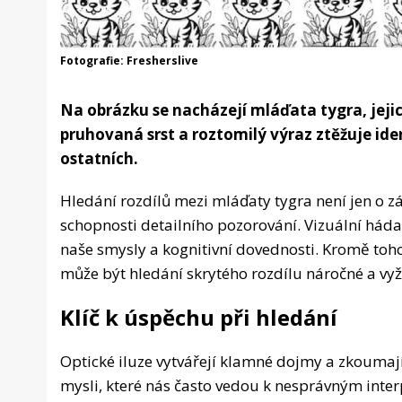
Fotografie: Fresherslive
Na obrázku se nacházejí mláďata tygra, jejic
pruhovaná srst a roztomilý výraz ztěžuje ident
ostatních.
Hledání rozdílů mezi mláďaty tygra není jen o zá
schopnosti detailního pozorování. Vizuální hádank
naše smysly a kognitivní dovednosti. Kromě toho 
může být hledání skrytého rozdílu náročné a vyža
Klíč k úspěchu při hledání
Optické iluze vytvářejí klamné dojmy a zkoumají 
mysli, které nás často vedou k nesprávným inter