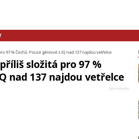
Y
á pro 97 % Čechů. Pouze géniové s IQ nad 137 najdou vetřelce
říliš složitá pro 97 %
IQ nad 137 najdou vetřelce