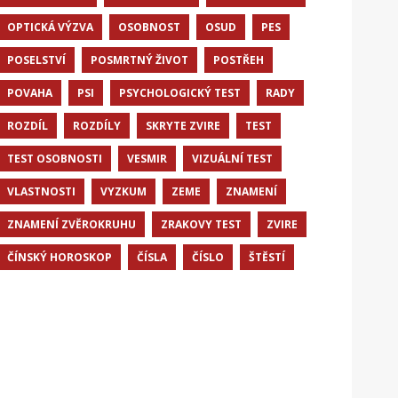
OPTICKÁ VÝZVA
OSOBNOST
OSUD
PES
POSELSTVÍ
POSMRTNÝ ŽIVOT
POSTŘEH
POVAHA
PSI
PSYCHOLOGICKÝ TEST
RADY
ROZDÍL
ROZDÍLY
SKRYTE ZVIRE
TEST
TEST OSOBNOSTI
VESMIR
VIZUÁLNÍ TEST
VLASTNOSTI
VYZKUM
ZEME
ZNAMENÍ
ZNAMENÍ ZVĚROKRUHU
ZRAKOVY TEST
ZVIRE
ČÍNSKÝ HOROSKOP
ČÍSLA
ČÍSLO
ŠTĚSTÍ