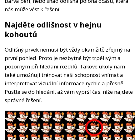
barva peří, nebo snad odlišná poloha ocasu, která
nás může vést k řešení.
Najděte odlišnost v hejnu
kohoutů
Odlišný prvek nemusí být vždy okamžitě zřejmý na
první pohled. Proto je nezbytné být trpělivým a
pozorným při hledání rozdílů. Takové úkoly nám
také umožňují trénovat naši schopnost vnímat a
interpretovat vizuální informace rychle a přesně.
Pusťte se do hledání, až vám vyprší čas, níže najdete
správné řešení.