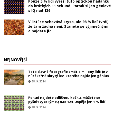
Pouze 5 % lidí vyřeší tuto optickou hádanku
do krátkých 11 sekund. Poradí si jen géniové
s IQ nad 136
V listí se schovává krysa, ale 98 % lidí tvrdí,
že tam žádná není. Stanete se výjimečnými
a najdete ji?
NEJNOVĚJŠÍ
Tato slavná fotografie zmátla miliony lidí: Je v
ní zákeřně skrytý lev, kterého najde jen génius
28. 9. 2024
Pokud najdete odlišnou kočku, můžete se
pyšnit vysokým IQ nad 124. Uspěje jen 1 % lidí
28. 9. 2024