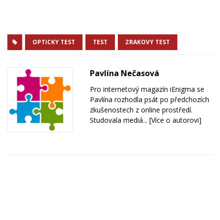
OPTICKY TEST
TEST
ZRAKOVY TEST
Pavlína Nečasová
Pro internetový magazín iEnigma se
Pavlína rozhodla psát po předchozích
zkušenostech z online prostředí.
Studovala mediá...
[Více o autorovi]