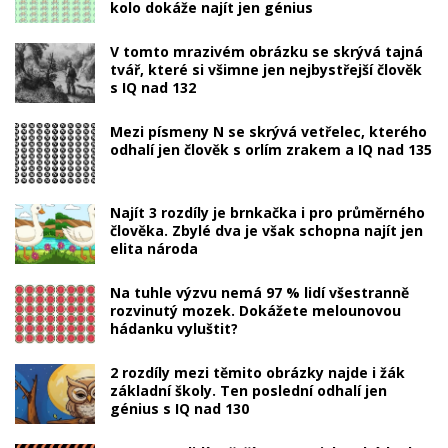
kolo dokáže najít jen génius
V tomto mrazivém obrázku se skrývá tajná
tvář, které si všimne jen nejbystřejší člověk
s IQ nad 132
Mezi písmeny N se skrývá vetřelec, kterého
odhalí jen člověk s orlím zrakem a IQ nad 135
Najít 3 rozdíly je brnkačka i pro průměrného
člověka. Zbylé dva je však schopna najít jen
elita národa
Na tuhle výzvu nemá 97 % lidí všestranně
rozvinutý mozek. Dokážete melounovou
hádanku vyluštit?
2 rozdíly mezi těmito obrázky najde i žák
základní školy. Ten poslední odhalí jen
génius s IQ nad 130