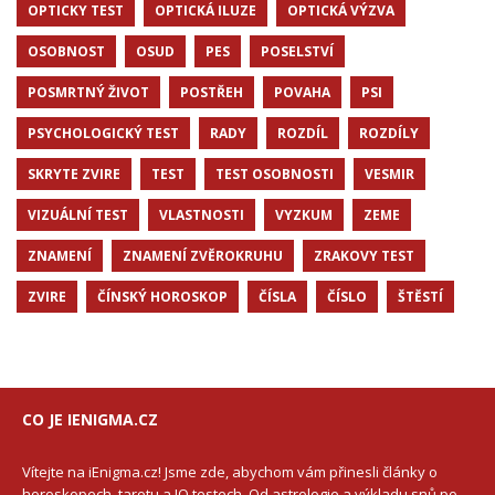
OPTICKY TEST
OPTICKÁ ILUZE
OPTICKÁ VÝZVA
OSOBNOST
OSUD
PES
POSELSTVÍ
POSMRTNÝ ŽIVOT
POSTŘEH
POVAHA
PSI
PSYCHOLOGICKÝ TEST
RADY
ROZDÍL
ROZDÍLY
SKRYTE ZVIRE
TEST
TEST OSOBNOSTI
VESMIR
VIZUÁLNÍ TEST
VLASTNOSTI
VYZKUM
ZEME
ZNAMENÍ
ZNAMENÍ ZVĚROKRUHU
ZRAKOVY TEST
ZVIRE
ČÍNSKÝ HOROSKOP
ČÍSLA
ČÍSLO
ŠTĚSTÍ
CO JE IENIGMA.CZ
Vítejte na iEnigma.cz! Jsme zde, abychom vám přinesli články o
horoskopech, tarotu a IQ testech. Od astrologie a výkladu snů po