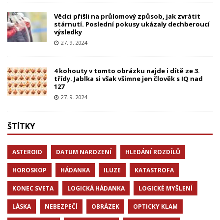
Vědci přišli na průlomový způsob, jak zvrátit
stárnutí. Poslední pokusy ukázaly dechberoucí
výsledky
27. 9. 2024
4 kohouty v tomto obrázku najde i dítě ze 3.
třídy. Jablka si však všimne jen člověk s IQ nad
127
27. 9. 2024
ŠTÍTKY
ASTEROID
DATUM NAROZENÍ
HLEDÁNÍ ROZDÍLŮ
HOROSKOP
HÁDANKA
ILUZE
KATASTROFA
KONEC SVETA
LOGICKÁ HÁDANKA
LOGICKÉ MYŠLENÍ
LÁSKA
NEBEZPEČÍ
OBRÁZEK
OPTICKY KLAM