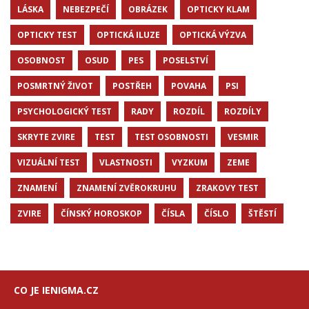
LÁSKA
NEBEZPEČÍ
OBRÁZEK
OPTICKY KLAM
OPTICKY TEST
OPTICKÁ ILUZE
OPTICKÁ VÝZVA
OSOBNOST
OSUD
PES
POSELSTVÍ
POSMRTNÝ ŽIVOT
POSTŘEH
POVAHA
PSI
PSYCHOLOGICKÝ TEST
RADY
ROZDÍL
ROZDÍLY
SKRYTE ZVIRE
TEST
TEST OSOBNOSTI
VESMIR
VIZUÁLNÍ TEST
VLASTNOSTI
VYZKUM
ZEME
ZNAMENÍ
ZNAMENÍ ZVĚROKRUHU
ZRAKOVY TEST
ZVIRE
ČÍNSKÝ HOROSKOP
ČÍSLA
ČÍSLO
ŠTĚSTÍ
CO JE IENIGMA.CZ