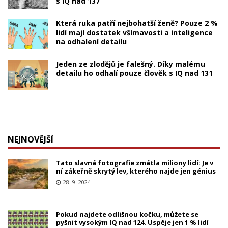
s IQ nad 137
Která ruka patří nejbohatší ženě? Pouze 2 %
lidí mají dostatek všímavosti a inteligence
na odhalení detailu
Jeden ze zlodějů je falešný. Díky malému
detailu ho odhalí pouze člověk s IQ nad 131
NEJNOVĚJŠÍ
Tato slavná fotografie zmátla miliony lidí: Je v
ní zákeřně skrytý lev, kterého najde jen génius
28. 9. 2024
Pokud najdete odlišnou kočku, můžete se
pyšnit vysokým IQ nad 124. Uspěje jen 1 % lidí