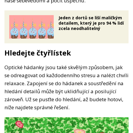
naše sebevědomí a pocit úspěchu.
Jeden z dortů se liší maličkým
detailem, který je pro 94 % lidí
zcela neodhalitelný
Hledejte čtyřlístek
Optické hádanky jsou také skvělým způsobem, jak
se odreagovat od každodenního stresu a nalézt chvíli
relaxace. Zapojení se do hádanek a soustředění na
hledání detailů může být uklidňující a posilující
zároveň. Už se pusťte do hledání, až budete hotovi,
níže najdete správné řešení.