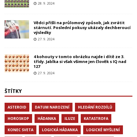
28. 9. 2024
Vědci přišli na průlomový způsob, jak zvrátit
stárnutí. Poslední pokusy ukázaly dechberoucí
výsledky
27. 9. 2024
4 kohouty v tomto obrázku najde i dítě ze 3.
třídy. Jablka si však všimne jen člověk s IQ nad
127
27. 9. 2024
ŠTÍTKY
ASTEROID
DATUM NAROZENÍ
HLEDÁNÍ ROZDÍLŮ
HOROSKOP
HÁDANKA
ILUZE
KATASTROFA
KONEC SVETA
LOGICKÁ HÁDANKA
LOGICKÉ MYŠLENÍ