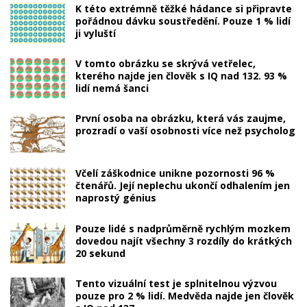
K této extrémně těžké hádance si připravte
pořádnou dávku soustředění. Pouze 1 % lidí
ji vyluští
V tomto obrázku se skrývá vetřelec,
kterého najde jen člověk s IQ nad 132. 93 %
lidí nemá šanci
První osoba na obrázku, která vás zaujme,
prozradí o vaší osobnosti více než psycholog
Včelí záškodnice unikne pozornosti 96 %
čtenářů. Její neplechu ukončí odhalením jen
naprostý génius
Pouze lidé s nadprůměrně rychlým mozkem
dovedou najít všechny 3 rozdíly do krátkých
20 sekund
Tento vizuální test je splnitelnou výzvou
pouze pro 2 % lidí. Medvěda najde jen člověk