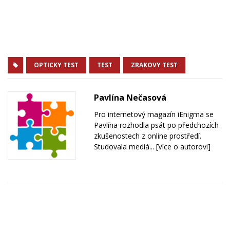
OPTICKY TEST
TEST
ZRAKOVY TEST
Pavlína Nečasová
Pro internetový magazín iEnigma se
Pavlína rozhodla psát po předchozích
zkušenostech z online prostředí.
Studovala mediá...
[Více o autorovi]