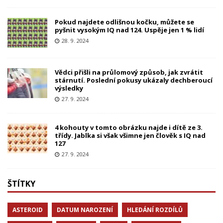
Pokud najdete odlišnou kočku, můžete se
pyšnit vysokým IQ nad 124. Uspěje jen 1 % lidí
28. 9. 2024
Vědci přišli na průlomový způsob, jak zvrátit
stárnutí. Poslední pokusy ukázaly dechberoucí
výsledky
27. 9. 2024
4 kohouty v tomto obrázku najde i dítě ze 3.
třídy. Jablka si však všimne jen člověk s IQ nad
127
27. 9. 2024
ŠTÍTKY
ASTEROID
DATUM NAROZENÍ
HLEDÁNÍ ROZDÍLŮ