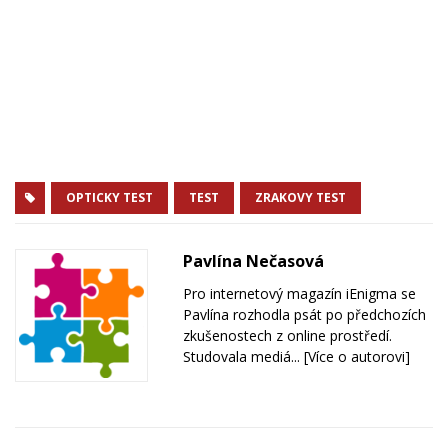
OPTICKY TEST
TEST
ZRAKOVY TEST
Pavlína Nečasová
Pro internetový magazín iEnigma se
Pavlína rozhodla psát po předchozích
zkušenostech z online prostředí.
Studovala mediá...
[Více o autorovi]