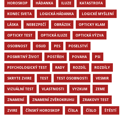
HOROSKOP
HÁDANKA
ILUZE
KATASTROFA
KONEC SVETA
LOGICKÁ HÁDANKA
LOGICKÉ MYŠLENÍ
LÁSKA
NEBEZPEČÍ
OBRÁZEK
OPTICKY KLAM
OPTICKY TEST
OPTICKÁ ILUZE
OPTICKÁ VÝZVA
OSOBNOST
OSUD
PES
POSELSTVÍ
POSMRTNÝ ŽIVOT
POSTŘEH
POVAHA
PSI
PSYCHOLOGICKÝ TEST
RADY
ROZDÍL
ROZDÍLY
SKRYTE ZVIRE
TEST
TEST OSOBNOSTI
VESMIR
VIZUÁLNÍ TEST
VLASTNOSTI
VYZKUM
ZEME
ZNAMENÍ
ZNAMENÍ ZVĚROKRUHU
ZRAKOVY TEST
ZVIRE
ČÍNSKÝ HOROSKOP
ČÍSLA
ČÍSLO
ŠTĚSTÍ