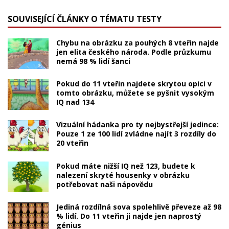
SOUVISEJÍCÍ ČLÁNKY O TÉMATU TESTY
Chybu na obrázku za pouhých 8 vteřin najde
jen elita českého národa. Podle průzkumu
nemá 98 % lidí šanci
Pokud do 11 vteřin najdete skrytou opici v
tomto obrázku, můžete se pyšnit vysokým
IQ nad 134
Vizuální hádanka pro ty nejbystřejší jedince:
Pouze 1 ze 100 lidí zvládne najít 3 rozdíly do
20 vteřin
Pokud máte nižší IQ než 123, budete k
nalezení skryté housenky v obrázku
potřebovat naši nápovědu
Jediná rozdílná sova spolehlivě převeze až 98
% lidí. Do 11 vteřin ji najde jen naprostý
génius