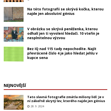
Na této fotografii se skrývá kočka, kterou
najde jen absolutní génius
V obrázku se skrývá peněženka, kterou
odhalí jen ti vyvolení hledači. 10 vteřin je
nesplnitelnou výzvou
Bez IQ nad 115 tady nepochodíte. Najít
převrácené číslo 4 je jako hledat jehlu v
kupce sena
NEJNOVĚJŠÍ
Tato slavná fotografie zmátla miliony lidí: Je v
ní zákeřně skrytý lev, kterého najde jen génius
28. 9. 2024