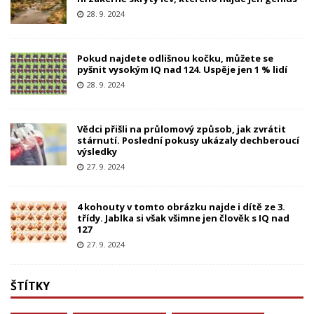
28. 9. 2024
Pokud najdete odlišnou kočku, můžete se
pyšnit vysokým IQ nad 124. Uspěje jen 1 % lidí
28. 9. 2024
Vědci přišli na průlomový způsob, jak zvrátit
stárnutí. Poslední pokusy ukázaly dechberoucí
výsledky
27. 9. 2024
4 kohouty v tomto obrázku najde i dítě ze 3.
třídy. Jablka si však všimne jen člověk s IQ nad
127
27. 9. 2024
ŠTÍTKY