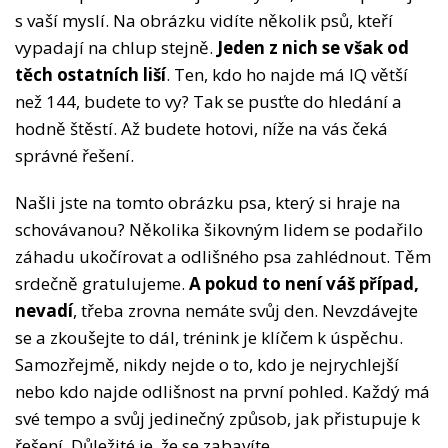
s vaší myslí. Na obrázku vidíte několik psů, kteří
vypadají na chlup stejně.
Jeden z nich se však od
těch ostatních liší
. Ten, kdo ho najde má IQ větší
než 144, budete to vy? Tak se pusťte do hledání a
hodně štěstí. Až budete hotovi, níže na vás čeká
správné řešení.
Našli jste na tomto obrázku psa, který si hraje na
schovávanou? Několika šikovným lidem se podařilo
záhadu ukočírovat a odlišného psa zahlédnout. Těm
srdečně gratulujeme.
A pokud to není váš případ,
nevadí
, třeba zrovna nemáte svůj den. Nevzdávejte
se a zkoušejte to dál, trénink je klíčem k úspěchu.
Samozřejmě, nikdy nejde o to, kdo je nejrychlejší
nebo kdo najde odlišnost na první pohled. Každý má
své tempo a svůj jedinečný způsob, jak přistupuje k
řešení. Důležité je, že se zabavíte.