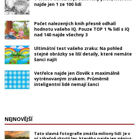
najde jen 1 ze 100 lidí
Počet nalezených knih přesně odhalí
hodnotu vašeho IQ. Pouze TOP 1 % lidí s IQ
nad 140 najde všechny 3
Ultimátní test vašeho zraku: Na pohled
stejné obrázky se liší detaily, které nemáte
šanci najít
Vetřelce najde jen člověk s maximálně
vytrénovaným zrakem. Průměrně
inteligentní lidé nemají šanci
NEJNOVĚJŠÍ
Tato slavná fotografie zmátla miliony lidí: Je v
ní zákeřně skrytý lev, kterého najde jen génius