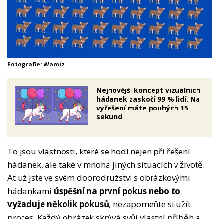
Fotografie: Wamiz
Nejnovější koncept vizuálních
hádanek zaskočí 99 % lidí. Na
vyřešení máte pouhých 15
sekund
To jsou vlastnosti, které se hodí nejen při řešení
hádanek, ale také v mnoha jiných situacích v životě.
Ať už jste ve svém dobrodružství s obrázkovými
hádankami
úspěšní na první pokus nebo to
vyžaduje několik pokusů
, nezapomeňte si užít
proces. Každý obrázek skrývá svůj vlastní příběh a