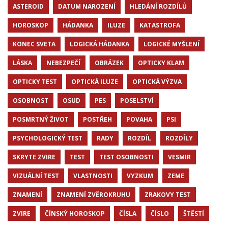
ASTEROID
DATUM NAROZENÍ
HLEDÁNÍ ROZDÍLŮ
HOROSKOP
HÁDANKA
ILUZE
KATASTROFA
KONEC SVETA
LOGICKÁ HÁDANKA
LOGICKÉ MYŠLENÍ
LÁSKA
NEBEZPEČÍ
OBRÁZEK
OPTICKY KLAM
OPTICKY TEST
OPTICKÁ ILUZE
OPTICKÁ VÝZVA
OSOBNOST
OSUD
PES
POSELSTVÍ
POSMRTNÝ ŽIVOT
POSTŘEH
POVAHA
PSI
PSYCHOLOGICKÝ TEST
RADY
ROZDÍL
ROZDÍLY
SKRYTE ZVIRE
TEST
TEST OSOBNOSTI
VESMIR
VIZUÁLNÍ TEST
VLASTNOSTI
VYZKUM
ZEME
ZNAMENÍ
ZNAMENÍ ZVĚROKRUHU
ZRAKOVY TEST
ZVIRE
ČÍNSKÝ HOROSKOP
ČÍSLA
ČÍSLO
ŠTĚSTÍ