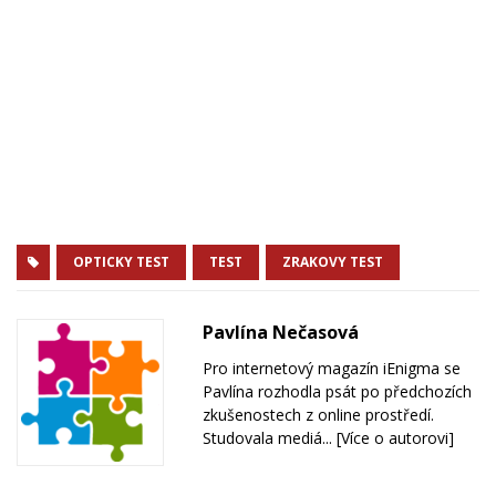
OPTICKY TEST
TEST
ZRAKOVY TEST
Pavlína Nečasová
Pro internetový magazín iEnigma se
Pavlína rozhodla psát po předchozích
zkušenostech z online prostředí.
Studovala mediá...
[Více o autorovi]