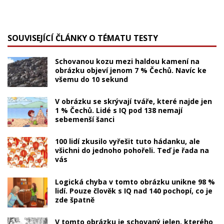
SOUVISEJÍCÍ ČLÁNKY O TÉMATU TESTY
Schovanou kozu mezi haldou kamení na
obrázku objeví jenom 7 % Čechů. Navíc ke
všemu do 10 sekund
V obrázku se skrývají tváře, které najde jen
1 % Čechů. Lidé s IQ pod 138 nemají
sebemenší šanci
100 lidí zkusilo vyřešit tuto hádanku, ale
všichni do jednoho pohořeli. Teď je řada na
vás
Logická chyba v tomto obrázku unikne 98 %
lidí. Pouze člověk s IQ nad 140 pochopí, co je
zde špatně
V tomto obrázku je schovaný jelen, kterého