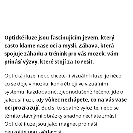
Optické iluze jsou fascinujícím jevem, který
často klame naše oči a mysli. Zábava, která
spojuje záhadu a trénink pro váš mozek, vám
přináší výzvy, které stojí za to řešit.
Optická iluze, nebo chcete-li vizuální iluze, je něco,
co se děje v mozku, konkrétněji ve vizuálním
systému. Každopádně, zjednodušeně řečeno, jde o
jakousi iluzi, kdy
vůbec nechápete, co na vás vaše
oči prozrazují.
Buď si to špatně vyložíte, nebo se
těmito slavnými obrázky snadno necháte zmást.
Optické iluze jsou jako magnet pro naši
neukojitelnou zvědavost.