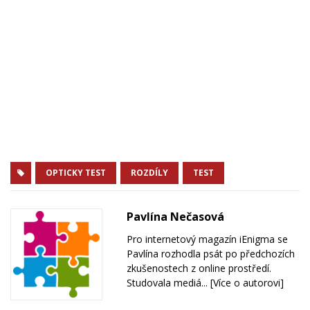
OPTICKY TEST
ROZDÍLY
TEST
Pavlína Nečasová
Pro internetový magazín iEnigma se
Pavlína rozhodla psát po předchozích
zkušenostech z online prostředí.
Studovala mediá...
[Více o autorovi]