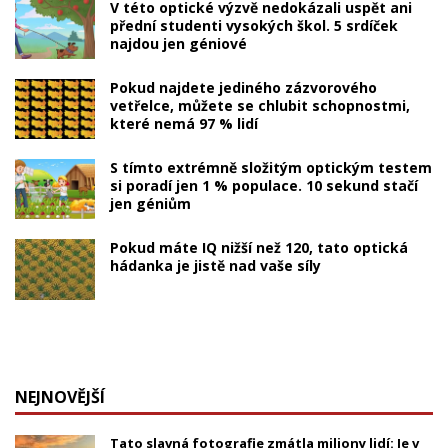
V této optické výzvě nedokázali uspět ani
přední studenti vysokých škol. 5 srdíček
najdou jen géniové
Pokud najdete jediného zázvorového
vetřelce, můžete se chlubit schopnostmi,
které nemá 97 % lidí
S tímto extrémně složitým optickým testem
si poradí jen 1 % populace. 10 sekund stačí
jen géniům
Pokud máte IQ nižší než 120, tato optická
hádanka je jistě nad vaše síly
NEJNOVĚJŠÍ
Tato slavná fotografie zmátla miliony lidí: Je v