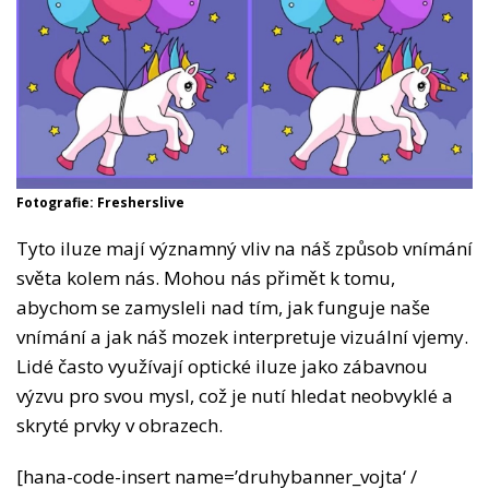
Fotografie: Fresherslive
Tyto iluze mají významný vliv na náš způsob vnímání
světa kolem nás. Mohou nás přimět k tomu,
abychom se zamysleli nad tím, jak funguje naše
vnímání a jak náš mozek interpretuje vizuální vjemy.
Lidé často využívají optické iluze jako zábavnou
výzvu pro svou mysl, což je nutí hledat neobvyklé a
skryté prvky v obrazech.
[hana-code-insert name=’druhybanner_vojta‘ /