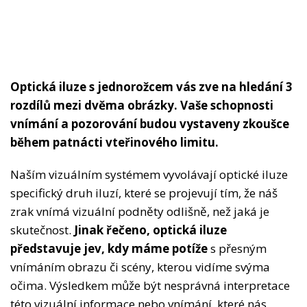
Optická iluze s jednorožcem vás zve na hledání 3
rozdílů mezi dvěma obrázky. Vaše schopnosti
vnímání a pozorování budou vystaveny zkoušce
během patnácti vteřinového limitu.
Naším vizuálním systémem vyvolávají optické iluze
specifický druh iluzí, které se projevují tím, že náš
zrak vnímá vizuální podněty odlišně, než jaká je
skutečnost.
Jinak řečeno, optická iluze
představuje jev, kdy máme potíže
s přesným
vnímáním obrazu či scény, kterou vidíme svýma
očima. Výsledkem může být nesprávná interpretace
této vizuální informace nebo vnímání, které nás