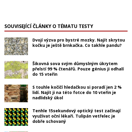
SOUVISEJÍCÍ ČLÁNKY O TÉMATU TESTY
Dvojí výzva pro bystré mozky. Najít skrytou
kočku je ještě brnkačka. Co takhle pandu?
Šikovná sova svým důmyslným úkrytem
přelstí 99 % čtenářů. Pouze génius ji odhalí
do 15 vteřin
S touhle kočičí hledačkou si poradí jen 2 %
lidí. Najít ji na této fotce do 10 vteřin je
nadlidský úkol
Tenhle 15sekundový optický test začínají
využívat oční lékaři. Tulipán vetřelec je
dobře schovaný