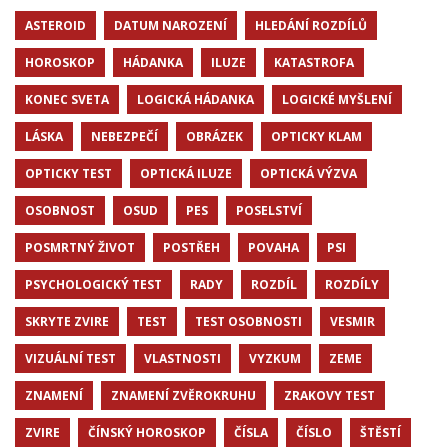
ASTEROID
DATUM NAROZENÍ
HLEDÁNÍ ROZDÍLŮ
HOROSKOP
HÁDANKA
ILUZE
KATASTROFA
KONEC SVETA
LOGICKÁ HÁDANKA
LOGICKÉ MYŠLENÍ
LÁSKA
NEBEZPEČÍ
OBRÁZEK
OPTICKY KLAM
OPTICKY TEST
OPTICKÁ ILUZE
OPTICKÁ VÝZVA
OSOBNOST
OSUD
PES
POSELSTVÍ
POSMRTNÝ ŽIVOT
POSTŘEH
POVAHA
PSI
PSYCHOLOGICKÝ TEST
RADY
ROZDÍL
ROZDÍLY
SKRYTE ZVIRE
TEST
TEST OSOBNOSTI
VESMIR
VIZUÁLNÍ TEST
VLASTNOSTI
VYZKUM
ZEME
ZNAMENÍ
ZNAMENÍ ZVĚROKRUHU
ZRAKOVY TEST
ZVIRE
ČÍNSKÝ HOROSKOP
ČÍSLA
ČÍSLO
ŠTĚSTÍ