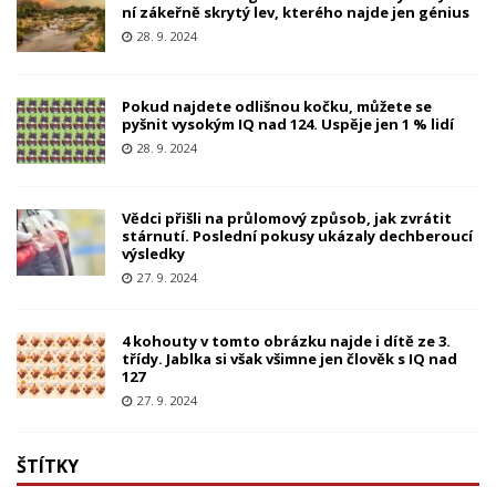
ní zákeřně skrytý lev, kterého najde jen génius
28. 9. 2024
Pokud najdete odlišnou kočku, můžete se
pyšnit vysokým IQ nad 124. Uspěje jen 1 % lidí
28. 9. 2024
Vědci přišli na průlomový způsob, jak zvrátit
stárnutí. Poslední pokusy ukázaly dechberoucí
výsledky
27. 9. 2024
4 kohouty v tomto obrázku najde i dítě ze 3.
třídy. Jablka si však všimne jen člověk s IQ nad
127
27. 9. 2024
ŠTÍTKY