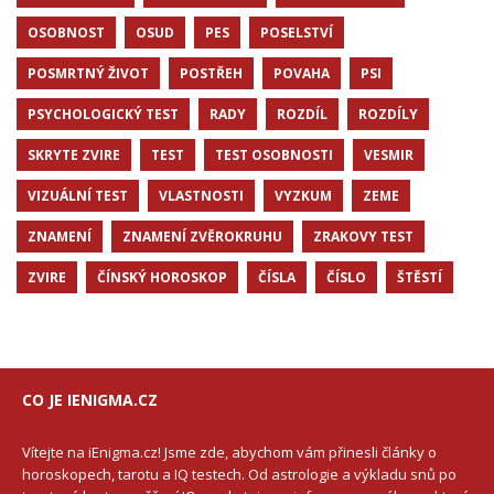
OSOBNOST
OSUD
PES
POSELSTVÍ
POSMRTNÝ ŽIVOT
POSTŘEH
POVAHA
PSI
PSYCHOLOGICKÝ TEST
RADY
ROZDÍL
ROZDÍLY
SKRYTE ZVIRE
TEST
TEST OSOBNOSTI
VESMIR
VIZUÁLNÍ TEST
VLASTNOSTI
VYZKUM
ZEME
ZNAMENÍ
ZNAMENÍ ZVĚROKRUHU
ZRAKOVY TEST
ZVIRE
ČÍNSKÝ HOROSKOP
ČÍSLA
ČÍSLO
ŠTĚSTÍ
CO JE IENIGMA.CZ
Vítejte na iEnigma.cz! Jsme zde, abychom vám přinesli články o
horoskopech, tarotu a IQ testech. Od astrologie a výkladu snů po