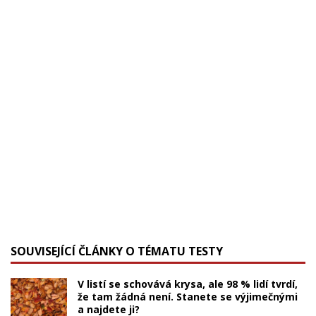
SOUVISEJÍCÍ ČLÁNKY O TÉMATU TESTY
V listí se schovává krysa, ale 98 % lidí tvrdí,
že tam žádná není. Stanete se výjimečnými
a najdete ji?