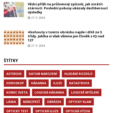
Vědci přišli na průlomový způsob, jak zvrátit
stárnutí. Poslední pokusy ukázaly dechberoucí
výsledky
27. 9. 2024
4 kohouty v tomto obrázku najde i dítě ze 3.
třídy. Jablka si však všimne jen člověk s IQ nad
127
27. 9. 2024
ŠTÍTKY
ASTEROID
DATUM NAROZENÍ
HLEDÁNÍ ROZDÍLŮ
HOROSKOP
HÁDANKA
ILUZE
KATASTROFA
KONEC SVETA
LOGICKÁ HÁDANKA
LOGICKÉ MYŠLENÍ
LÁSKA
NEBEZPEČÍ
OBRÁZEK
OPTICKY KLAM
OPTICKY TEST
OPTICKÁ ILUZE
OPTICKÁ VÝZVA