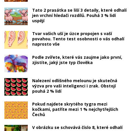
Tato 2 prasátka se liší 3 detaily, které odhalí
jen vrchní hledači rozdílů. Pouhá 3 % lidí
uspějí
Tvar vašich uší je úzce propojen s vaší
povahou. Tento test osobnosti o vás odhalí
naprosto vše
Podle zvířete, které vás zaujme jako první,
zjistíte, jaký jste typ člověka
Nalezení odlišného melounu je skutečná
výzva pro vaši inteligenci i zrak. Obstojí
pouhá 2 % lidí
Pokud najdete skrytého tygra mezi
kočkami, patříte mezi 1 % nejchytřejších
Čechů
V obrázku se schovává číslo 8, které odhalí