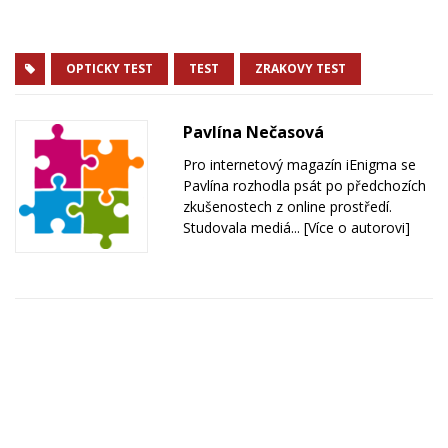
OPTICKY TEST
TEST
ZRAKOVY TEST
Pavlína Nečasová
Pro internetový magazín iEnigma se
Pavlína rozhodla psát po předchozích
zkušenostech z online prostředí.
Studovala mediá...
[Více o autorovi]