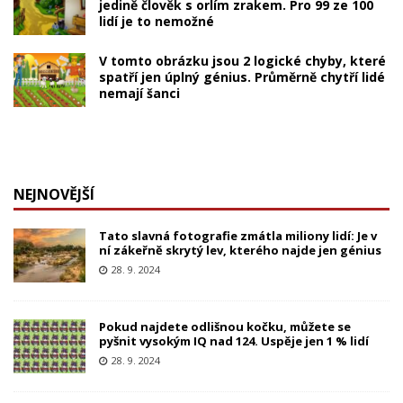
jedině člověk s orlím zrakem. Pro 99 ze 100
lidí je to nemožné
V tomto obrázku jsou 2 logické chyby, které
spatří jen úplný génius. Průměrně chytří lidé
nemají šanci
NEJNOVĚJŠÍ
Tato slavná fotografie zmátla miliony lidí: Je v
ní zákeřně skrytý lev, kterého najde jen génius
28. 9. 2024
Pokud najdete odlišnou kočku, můžete se
pyšnit vysokým IQ nad 124. Uspěje jen 1 % lidí
28. 9. 2024