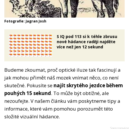
Fotografie: Jagran Josh
S IQ pod 113 si k téhle zbrusu
nové hádance raději najděte
více než jen 12 sekund
Budeme zkoumat, proč optické iluze tak fascinují a
jak mohou přimět náš mozek vnímat něco, co není
skutečné. Pokusíte se
najít skrytého jezdce během
pouhých 15 sekund
. To může být obtížné, ale
nezoufejte. V našem článku vám poskytneme tipy a
informace, které vám pomohou porozumět této
složité vizuální hádance.