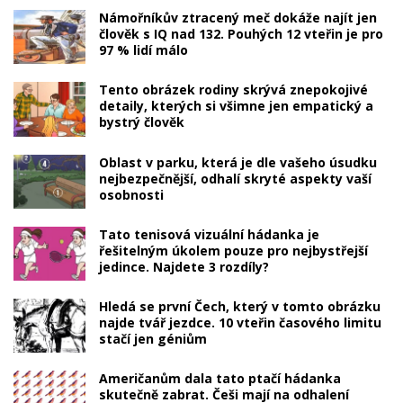
Námořníkův ztracený meč dokáže najít jen
člověk s IQ nad 132. Pouhých 12 vteřin je pro
97 % lidí málo
Tento obrázek rodiny skrývá znepokojivé
detaily, kterých si všimne jen empatický a
bystrý člověk
Oblast v parku, která je dle vašeho úsudku
nejbezpečnější, odhalí skryté aspekty vaší
osobnosti
Tato tenisová vizuální hádanka je
řešitelným úkolem pouze pro nejbystřejší
jedince. Najdete 3 rozdíly?
Hledá se první Čech, který v tomto obrázku
najde tvář jezdce. 10 vteřin časového limitu
stačí jen géniům
Američanům dala tato ptačí hádanka
skutečně zabrat. Češi mají na odhalení