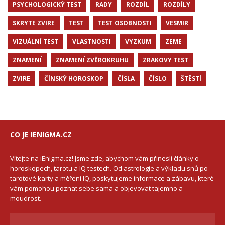
PSYCHOLOGICKÝ TEST
RADY
ROZDÍL
ROZDÍLY
SKRYTE ZVIRE
TEST
TEST OSOBNOSTI
VESMIR
VIZUÁLNÍ TEST
VLASTNOSTI
VYZKUM
ZEME
ZNAMENÍ
ZNAMENÍ ZVĚROKRUHU
ZRAKOVY TEST
ZVIRE
ČÍNSKÝ HOROSKOP
ČÍSLA
ČÍSLO
ŠTĚSTÍ
CO JE IENIGMA.CZ
Vítejte na iEnigma.cz! Jsme zde, abychom vám přinesli články o
horoskopech, tarotu a IQ testech. Od astrologie a výkladu snů po
tarotové karty a měření IQ, poskytujeme informace a zábavu, které
vám pomohou poznat sebe sama a objevovat tajemno a
moudrost.