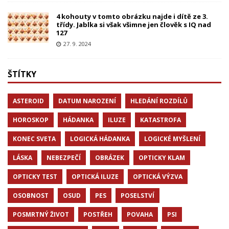
4 kohouty v tomto obrázku najde i dítě ze 3.
třídy. Jablka si však všimne jen člověk s IQ nad
127
27. 9. 2024
ŠTÍTKY
ASTEROID
DATUM NAROZENÍ
HLEDÁNÍ ROZDÍLŮ
HOROSKOP
HÁDANKA
ILUZE
KATASTROFA
KONEC SVETA
LOGICKÁ HÁDANKA
LOGICKÉ MYŠLENÍ
LÁSKA
NEBEZPEČÍ
OBRÁZEK
OPTICKY KLAM
OPTICKY TEST
OPTICKÁ ILUZE
OPTICKÁ VÝZVA
OSOBNOST
OSUD
PES
POSELSTVÍ
POSMRTNÝ ŽIVOT
POSTŘEH
POVAHA
PSI