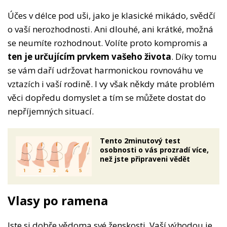
Účes v délce pod uši, jako je klasické mikádo, svědčí
o vaší nerozhodnosti. Ani dlouhé, ani krátké, možná
se neumíte rozhodnout. Volíte proto kompromis a
ten je určujícím prvkem vašeho života
. Díky tomu
se vám daří udržovat harmonickou rovnováhu ve
vztazích i vaší rodině. I vy však někdy máte problém
věci dopředu domyslet a tím se můžete dostat do
nepříjemných situací.
Tento 2minutový test
osobnosti o vás prozradí více,
než jste připraveni vědět
Vlasy po ramena
Jste si dobře vědoma své ženskosti. Vaší výhodou je