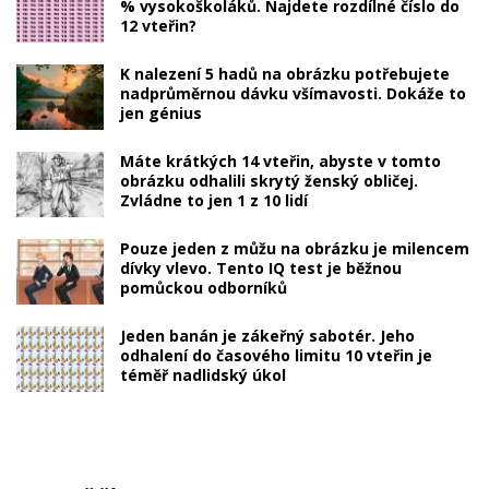
% vysokoškoláků. Najdete rozdílné číslo do
12 vteřin?
K nalezení 5 hadů na obrázku potřebujete
nadprůměrnou dávku všímavosti. Dokáže to
jen génius
Máte krátkých 14 vteřin, abyste v tomto
obrázku odhalili skrytý ženský obličej.
Zvládne to jen 1 z 10 lidí
Pouze jeden z můžu na obrázku je milencem
dívky vlevo. Tento IQ test je běžnou
pomůckou odborníků
Jeden banán je zákeřný sabotér. Jeho
odhalení do časového limitu 10 vteřin je
téměř nadlidský úkol