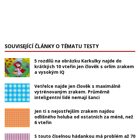
SOUVISEJÍCÍ ČLÁNKY O TÉMATU TESTY
5 rozdílů na obrázku Karkulky najde do
krátkých 10 vteřin jen člověk s orlím zrakem
a vysokým IQ
Vetřelce najde jen člověk s maximálně
vytrénovaným zrakem. Průměrně
inteligentní lidé nemají šanci
Jen ti s nejostřejším zrakem najdou
odlišného holuba od ostatních za méně, než
6 vteřin
S touto číselnou hádankou má problém až 70