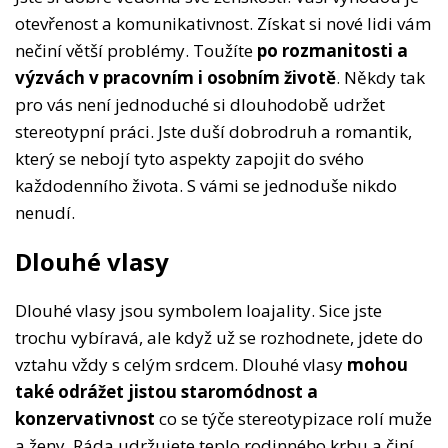
otevřenost a komunikativnost. Získat si nové lidi vám
nečiní větší problémy. Toužíte
po rozmanitosti a
výzvách v pracovním i osobním životě
. Někdy tak
pro vás není jednoduché si dlouhodobě udržet
stereotypní práci. Jste duší dobrodruh a romantik,
který se nebojí tyto aspekty zapojit do svého
každodenního života. S vámi se jednoduše nikdo
nenudí.
Dlouhé vlasy
Dlouhé vlasy jsou symbolem loajality. Sice jste
trochu vybíravá, ale když už se rozhodnete, jdete do
vztahu vždy s celým srdcem. Dlouhé vlasy
mohou
také odrážet jistou staromódnost a
konzervativnost
co se týče stereotypizace rolí muže
a ženy. Ráda udržujete teplo rodinného krbu a činí