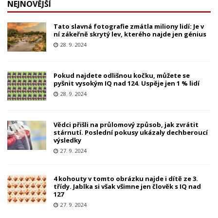
NEJNOVĚJŠÍ
Tato slavná fotografie zmátla miliony lidí: Je v
ní zákeřně skrytý lev, kterého najde jen génius
28. 9. 2024
Pokud najdete odlišnou kočku, můžete se
pyšnit vysokým IQ nad 124. Uspěje jen 1 % lidí
28. 9. 2024
Vědci přišli na průlomový způsob, jak zvrátit
stárnutí. Poslední pokusy ukázaly dechberoucí
výsledky
27. 9. 2024
4 kohouty v tomto obrázku najde i dítě ze 3.
třídy. Jablka si však všimne jen člověk s IQ nad
127
27. 9. 2024