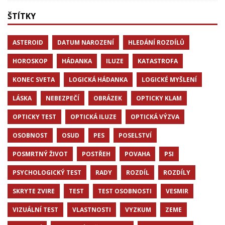
ŠTÍTKY
ASTEROID
DATUM NAROZENÍ
HLEDÁNÍ ROZDÍLŮ
HOROSKOP
HÁDANKA
ILUZE
KATASTROFA
KONEC SVETA
LOGICKÁ HÁDANKA
LOGICKÉ MYŠLENÍ
LÁSKA
NEBEZPEČÍ
OBRÁZEK
OPTICKY KLAM
OPTICKY TEST
OPTICKÁ ILUZE
OPTICKÁ VÝZVA
OSOBNOST
OSUD
PES
POSELSTVÍ
POSMRTNÝ ŽIVOT
POSTŘEH
POVAHA
PSI
PSYCHOLOGICKÝ TEST
RADY
ROZDÍL
ROZDÍLY
SKRYTE ZVIRE
TEST
TEST OSOBNOSTI
VESMIR
VIZUÁLNÍ TEST
VLASTNOSTI
VYZKUM
ZEME