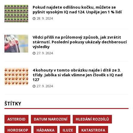
Pokud najdete odlišnou kočku, můžete se
pyšnit vysokým IQ nad 124. Uspěje jen 1 % lidí
28. 9. 2024
Vědci přišli na průlomový způsob, jak zvrátit
stárnutí. Poslední pokusy ukázaly dechberoucí
výsledky
27. 9. 2024
4 kohouty v tomto obrázku najde i dítě ze 3.
třídy. Jablka si však všimne jen člověk s IQ nad
127
27. 9. 2024
ŠTÍTKY
ASTEROID
DATUM NAROZENÍ
HLEDÁNÍ ROZDÍLŮ
HOROSKOP
HÁDANKA
ILUZE
KATASTROFA