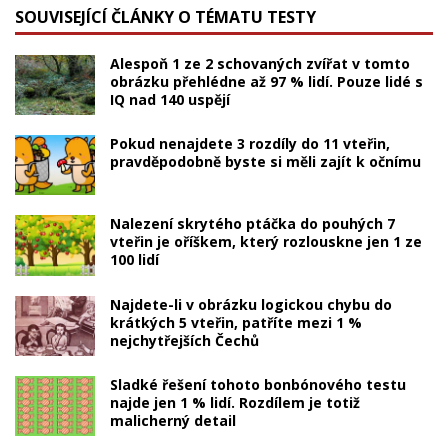
SOUVISEJÍCÍ ČLÁNKY O TÉMATU TESTY
Alespoň 1 ze 2 schovaných zvířat v tomto
obrázku přehlédne až 97 % lidí. Pouze lidé s
IQ nad 140 uspějí
Pokud nenajdete 3 rozdíly do 11 vteřin,
pravděpodobně byste si měli zajít k očnímu
Nalezení skrytého ptáčka do pouhých 7
vteřin je oříškem, který rozlouskne jen 1 ze
100 lidí
Najdete-li v obrázku logickou chybu do
krátkých 5 vteřin, patříte mezi 1 %
nejchytřejších Čechů
Sladké řešení tohoto bonbónového testu
najde jen 1 % lidí. Rozdílem je totiž
malicherný detail