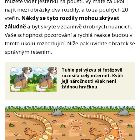
můžete vidět ještěrku na poušti. Vy máte za úkol
najít mezi obrázky dva rozdíly, a to za pouhých 20
vteřin.
Někdy se tyto rozdíly mohou skrývat
záludně
a být skryté v zdánlivě drobných nuancích.
Vaše schopnost pozorování a rychlá reakce budou v
tomto úkolu rozhodující. Níže pak uvidíte obrázek se
správným řešením.
Tuhle psí výzvu si řetězově
rozesílá celý internet. Kvůli
její náročnosti však není
žádnou hračkou