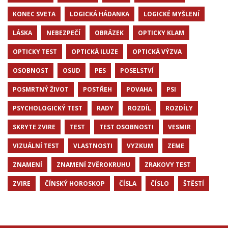
KONEC SVETA
LOGICKÁ HÁDANKA
LOGICKÉ MYŠLENÍ
LÁSKA
NEBEZPEČÍ
OBRÁZEK
OPTICKY KLAM
OPTICKY TEST
OPTICKÁ ILUZE
OPTICKÁ VÝZVA
OSOBNOST
OSUD
PES
POSELSTVÍ
POSMRTNÝ ŽIVOT
POSTŘEH
POVAHA
PSI
PSYCHOLOGICKÝ TEST
RADY
ROZDÍL
ROZDÍLY
SKRYTE ZVIRE
TEST
TEST OSOBNOSTI
VESMIR
VIZUÁLNÍ TEST
VLASTNOSTI
VYZKUM
ZEME
ZNAMENÍ
ZNAMENÍ ZVĚROKRUHU
ZRAKOVY TEST
ZVIRE
ČÍNSKÝ HOROSKOP
ČÍSLA
ČÍSLO
ŠTĚSTÍ