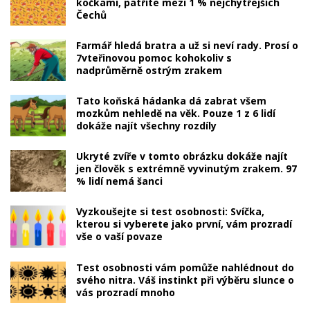
kočkami, patříte mezi 1 % nejchytřejších
Čechů
Farmář hledá bratra a už si neví rady. Prosí o
7vteřinovou pomoc kohokoliv s
nadprůměrně ostrým zrakem
Tato koňská hádanka dá zabrat všem
mozkům nehledě na věk. Pouze 1 z 6 lidí
dokáže najít všechny rozdíly
Ukryté zvíře v tomto obrázku dokáže najít
jen člověk s extrémně vyvinutým zrakem. 97
% lidí nemá šanci
Vyzkoušejte si test osobnosti: Svíčka,
kterou si vyberete jako první, vám prozradí
vše o vaší povaze
Test osobnosti vám pomůže nahlédnout do
svého nitra. Váš instinkt při výběru slunce o
vás prozradí mnoho