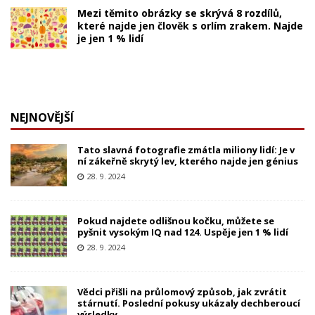
Mezi těmito obrázky se skrývá 8 rozdílů,
které najde jen člověk s orlím zrakem. Najde
je jen 1 % lidí
NEJNOVĚJŠÍ
Tato slavná fotografie zmátla miliony lidí: Je v
ní zákeřně skrytý lev, kterého najde jen génius
28. 9. 2024
Pokud najdete odlišnou kočku, můžete se
pyšnit vysokým IQ nad 124. Uspěje jen 1 % lidí
28. 9. 2024
Vědci přišli na průlomový způsob, jak zvrátit
stárnutí. Poslední pokusy ukázaly dechberoucí
výsledky