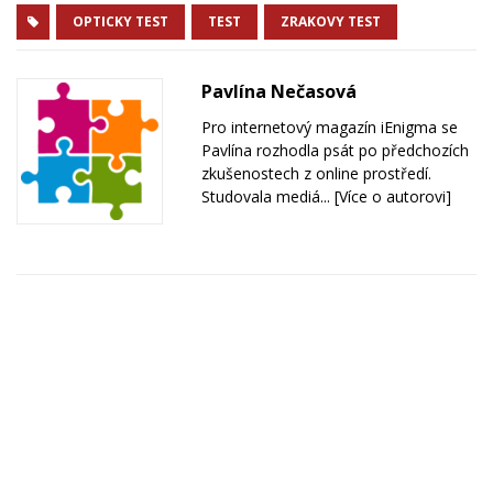
OPTICKY TEST
TEST
ZRAKOVY TEST
Pavlína Nečasová
Pro internetový magazín iEnigma se
Pavlína rozhodla psát po předchozích
zkušenostech z online prostředí.
Studovala mediá...
[Více o autorovi]