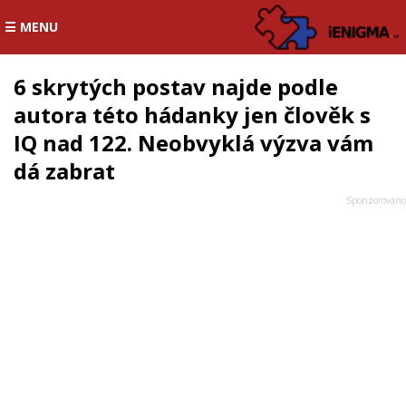
☰ MENU
6 skrytých postav najde podle
autora této hádanky jen člověk s
IQ nad 122. Neobvyklá výzva vám
dá zabrat