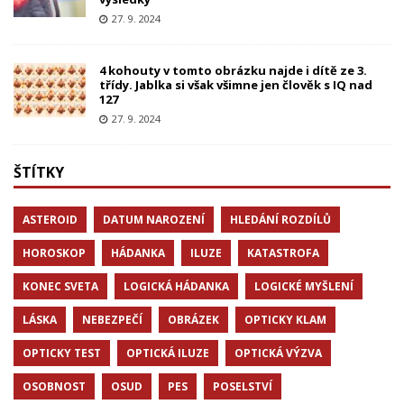
27. 9. 2024
4 kohouty v tomto obrázku najde i dítě ze 3.
třídy. Jablka si však všimne jen člověk s IQ nad
127
27. 9. 2024
ŠTÍTKY
ASTEROID
DATUM NAROZENÍ
HLEDÁNÍ ROZDÍLŮ
HOROSKOP
HÁDANKA
ILUZE
KATASTROFA
KONEC SVETA
LOGICKÁ HÁDANKA
LOGICKÉ MYŠLENÍ
LÁSKA
NEBEZPEČÍ
OBRÁZEK
OPTICKY KLAM
OPTICKY TEST
OPTICKÁ ILUZE
OPTICKÁ VÝZVA
OSOBNOST
OSUD
PES
POSELSTVÍ