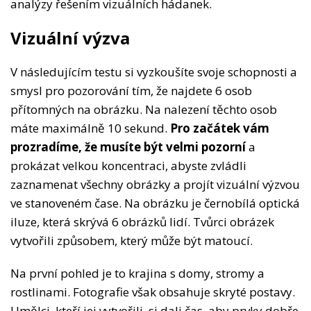
analýzy řešením vizuálních hádanek.
Vizuální výzva
V následujícím testu si vyzkoušíte svoje schopnosti a
smysl pro pozorování tím, že najdete 6 osob
přítomných na obrázku. Na nalezení těchto osob
máte maximálně 10 sekund.
Pro začátek vám
prozradíme, že musíte být velmi pozorní
a
prokázat velkou koncentraci, abyste zvládli
zaznamenat všechny obrázky a projít vizuální výzvou
ve stanoveném čase. Na obrázku je černobílá optická
iluze, která skrývá 6 obrázků lidí. Tvůrci obrázek
vytvořili způsobem, který může být matoucí.
Na první pohled je to krajina s domy, stromy a
rostlinami. Fotografie však obsahuje skryté postavy.
Umělci, kteří jej vytvořili, si dali čas, aby prvky dobře