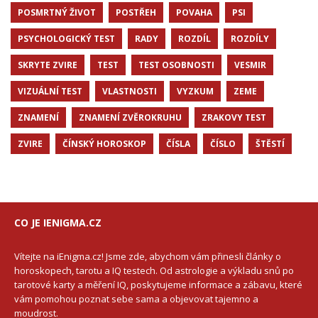
POSMRTNÝ ŽIVOT
POSTŘEH
POVAHA
PSI
PSYCHOLOGICKÝ TEST
RADY
ROZDÍL
ROZDÍLY
SKRYTE ZVIRE
TEST
TEST OSOBNOSTI
VESMIR
VIZUÁLNÍ TEST
VLASTNOSTI
VYZKUM
ZEME
ZNAMENÍ
ZNAMENÍ ZVĚROKRUHU
ZRAKOVY TEST
ZVIRE
ČÍNSKÝ HOROSKOP
ČÍSLA
ČÍSLO
ŠTĚSTÍ
CO JE IENIGMA.CZ
Vítejte na iEnigma.cz! Jsme zde, abychom vám přinesli články o
horoskopech, tarotu a IQ testech. Od astrologie a výkladu snů po
tarotové karty a měření IQ, poskytujeme informace a zábavu, které
vám pomohou poznat sebe sama a objevovat tajemno a
moudrost.