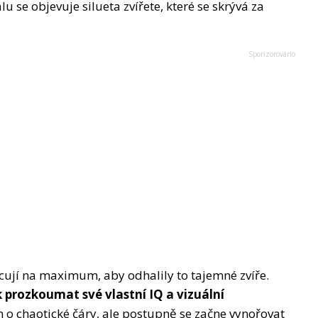
se objevuje silueta zvířete, které se skrývá za
acují na maximum, aby odhalily to tajemné zvíře.
ak prozkoumat své vlastní IQ a vizuální
n o chaotické čáry, ale postupně se začne vynořovat