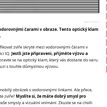
vodorovnými čarami v obraze. Tento optický klam
.
fikovat zvíře skryté mezi vodorovnými čárami v
cí IQ.
Jestli jste připraveni, přijměte výzvu a
pravte se na optický klam, který vás dostane do varu.
luzí s touhle důmyslnou výzvou.
rnobílý obrázek s vodorovnými linkami. Ale přece,
té zvíře?
Myslíte si, že máte dobrý smysl pro
vaše smysly a vizuální vnímání. Zkuste se na chvíli