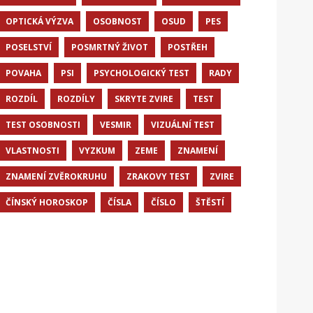
OPTICKÁ VÝZVA
OSOBNOST
OSUD
PES
POSELSTVÍ
POSMRTNÝ ŽIVOT
POSTŘEH
POVAHA
PSI
PSYCHOLOGICKÝ TEST
RADY
ROZDÍL
ROZDÍLY
SKRYTE ZVIRE
TEST
TEST OSOBNOSTI
VESMIR
VIZUÁLNÍ TEST
VLASTNOSTI
VYZKUM
ZEME
ZNAMENÍ
ZNAMENÍ ZVĚROKRUHU
ZRAKOVY TEST
ZVIRE
ČÍNSKÝ HOROSKOP
ČÍSLA
ČÍSLO
ŠTĚSTÍ