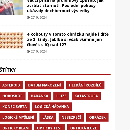
Vědci přišli na průlomový způsob, jak
zvrátit stárnutí. Poslední pokusy
ukázaly dechberoucí výsledky
27. 9. 2024
4 kohouty v tomto obrázku najde i dítě
ze 3. třídy. Jablka si však všimne jen
člověk s IQ nad 127
27. 9. 2024
ŠTÍTKY
ASTEROID
DATUM NAROZENÍ
HLEDÁNÍ ROZDÍLŮ
HOROSKOP
HÁDANKA
ILUZE
KATASTROFA
KONEC SVETA
LOGICKÁ HÁDANKA
LOGICKÉ MYŠLENÍ
LÁSKA
NEBEZPEČÍ
OBRÁZEK
OPTICKY KLAM
OPTICKY TEST
OPTICKÁ ILUZE