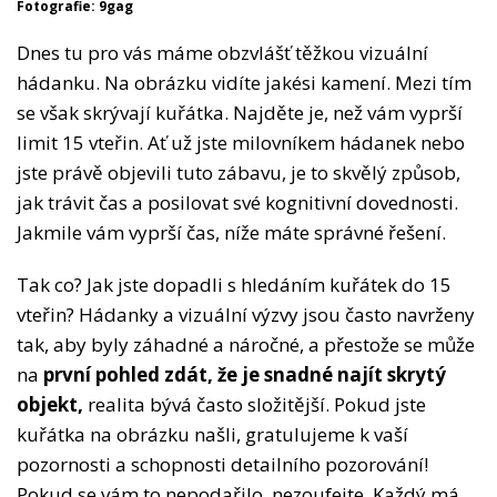
Fotografie: 9gag
Dnes tu pro vás máme obzvlášť těžkou vizuální
hádanku. Na obrázku vidíte jakési kamení. Mezi tím
se však skrývají kuřátka. Najděte je, než vám vyprší
limit 15 vteřin. Ať už jste milovníkem hádanek nebo
jste právě objevili tuto zábavu, je to skvělý způsob,
jak trávit čas a posilovat své kognitivní dovednosti.
Jakmile vám vyprší čas, níže máte správné řešení.
Tak co? Jak jste dopadli s hledáním kuřátek do 15
vteřin? Hádanky a vizuální výzvy jsou často navrženy
tak, aby byly záhadné a náročné, a přestože se může
na
první pohled zdát, že je snadné najít skrytý
objekt,
realita bývá často složitější. Pokud jste
kuřátka na obrázku našli, gratulujeme k vaší
pozornosti a schopnosti detailního pozorování!
Pokud se vám to nepodařilo, nezoufejte. Každý má