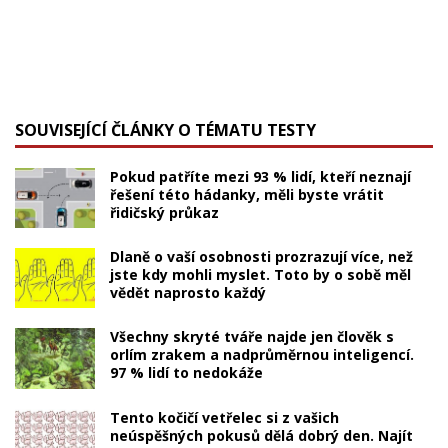
SOUVISEJÍCÍ ČLÁNKY O TÉMATU TESTY
Pokud patříte mezi 93 % lidí, kteří neznají
řešení této hádanky, měli byste vrátit
řidičský průkaz
Dlaně o vaší osobnosti prozrazují více, než
jste kdy mohli myslet. Toto by o sobě měl
vědět naprosto každý
Všechny skryté tváře najde jen člověk s
orlím zrakem a nadprůměrnou inteligencí.
97 % lidí to nedokáže
Tento kočičí vetřelec si z vašich
neúspěšných pokusů dělá dobrý den. Najít