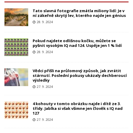
Tato slavná fotografie zmátla miliony lidí: Je v
ní zákeřně skrytý lev, kterého najde jen génius
28. 9. 2024
Pokud najdete odlišnou kočku, můžete se
pyšnit vysokým IQ nad 124. Uspěje jen 1 % lidí
28. 9. 2024
Vědci přišli na průlomový způsob, jak zvrátit
stárnutí. Poslední pokusy ukázaly dechberoucí
výsledky
27. 9. 2024
4 kohouty v tomto obrázku najde i dítě ze 3.
třídy. Jablka si však všimne jen člověk s IQ nad
127
27. 9. 2024