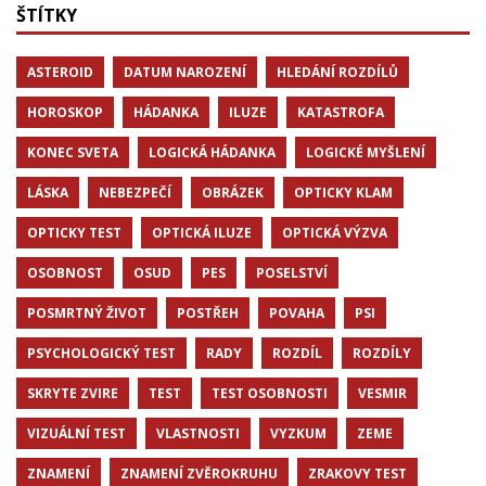
ŠTÍTKY
ASTEROID
DATUM NAROZENÍ
HLEDÁNÍ ROZDÍLŮ
HOROSKOP
HÁDANKA
ILUZE
KATASTROFA
KONEC SVETA
LOGICKÁ HÁDANKA
LOGICKÉ MYŠLENÍ
LÁSKA
NEBEZPEČÍ
OBRÁZEK
OPTICKY KLAM
OPTICKY TEST
OPTICKÁ ILUZE
OPTICKÁ VÝZVA
OSOBNOST
OSUD
PES
POSELSTVÍ
POSMRTNÝ ŽIVOT
POSTŘEH
POVAHA
PSI
PSYCHOLOGICKÝ TEST
RADY
ROZDÍL
ROZDÍLY
SKRYTE ZVIRE
TEST
TEST OSOBNOSTI
VESMIR
VIZUÁLNÍ TEST
VLASTNOSTI
VYZKUM
ZEME
ZNAMENÍ
ZNAMENÍ ZVĚROKRUHU
ZRAKOVY TEST