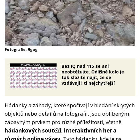
Fotografie: 9gag
Bez IQ nad 115 se ani
neobtěžujte. Odlišné kolo je
tak složité najít, že se
vzdávají i ti nejchytřejší
Hádanky a záhady, které spočívají v hledání skrytých
objektů nebo detailů na fotografii, jsou oblíbeným
zábavným prvkem pro různé příležitosti, včetně
hádankových soutěží, interaktivních her a
různých online výzev.
Tyto hádanky, kde je na