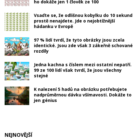
ho dokáže jen 1 člověk ze 100
Vsaďte se, že odlišnou kobylku do 10 sekund
prostě nenajdete. Jde o nejobtížnější
hádanku v Evropě
97 % lidí tvrdí, že tyto obrázky jsou zcela
identické. Jsou zde však 3 zákeřně schované
rozdíly
Jedna kachna s číslem mezi ostatní nepatří.
99 ze 100 lidí však tvrdí, že jsou všechny
stejné
K nalezení 5 hadů na obrázku potřebujete
nadprůměrnou dávku všímavosti. Dokáže to
jen génius
NEJNOVĚJŠÍ