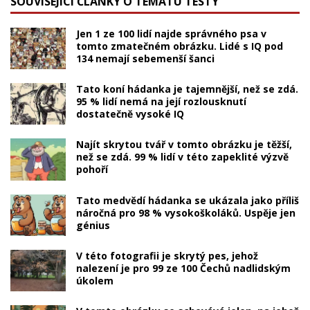
SOUVISEJÍCÍ ČLÁNKY O TÉMATU TESTY
Jen 1 ze 100 lidí najde správného psa v
tomto zmatečném obrázku. Lidé s IQ pod
134 nemají sebemenší šanci
Tato koní hádanka je tajemnější, než se zdá.
95 % lidí nemá na její rozlousknutí
dostatečně vysoké IQ
Najít skrytou tvář v tomto obrázku je těžší,
než se zdá. 99 % lidí v této zapeklité výzvě
pohoří
Tato medvědí hádanka se ukázala jako příliš
náročná pro 98 % vysokoškoláků. Uspěje jen
génius
V této fotografii je skrytý pes, jehož
nalezení je pro 99 ze 100 Čechů nadlidským
úkolem