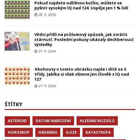
Pokud najdete odlišnou kočku, můžete se
pyšnit vysokým IQ nad 124. Uspěje jen 1 % lidí
28. 9. 2024
Vědci přišli na průlomový způsob, jak zvrátit
stárnutí. Poslední pokusy ukázaly dechberoucí
výsledky
27. 9. 2024
4 kohouty v tomto obrázku najde i dítě ze 3.
třídy. Jablka si však všimne jen člověk s IQ nad
127
27. 9. 2024
ŠTÍTKY
ASTEROID
DATUM NAROZENÍ
HLEDÁNÍ ROZDÍLŮ
HOROSKOP
HÁDANKA
ILUZE
KATASTROFA