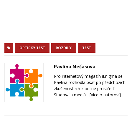
OPTICKY TEST
ROZDÍLY
TEST
Pavlína Nečasová
Pro internetový magazín iEnigma se
Pavlína rozhodla psát po předchozích
zkušenostech z online prostředí.
Studovala mediá...
[Více o autorovi]