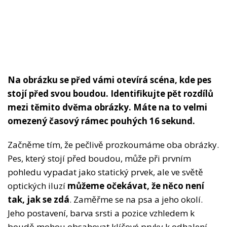
Na obrázku se před vámi otevírá scéna, kde pes
stojí před svou boudou. Identifikujte pět rozdílů
mezi těmito dvěma obrázky. Máte na to velmi
omezený časový rámec pouhých 16 sekund.
Začněme tím, že pečlivě prozkoumáme oba obrázky.
Pes, který stojí před boudou, může při prvním
pohledu vypadat jako statický prvek, ale ve světě
optických iluzí
můžeme očekávat, že něco není
tak, jak se zdá
. Zaměřme se na psa a jeho okolí.
Jeho postavení, barva srsti a pozice vzhledem k
boudě mohou obsahovat klíčové prvky k odhalení