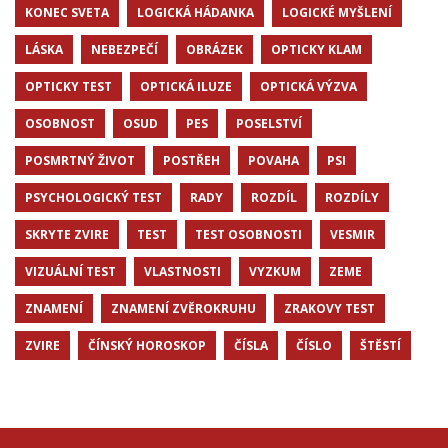
KONEC SVETA
LOGICKÁ HÁDANKA
LOGICKÉ MYŠLENÍ
LÁSKA
NEBEZPEČÍ
OBRÁZEK
OPTICKY KLAM
OPTICKY TEST
OPTICKÁ ILUZE
OPTICKÁ VÝZVA
OSOBNOST
OSUD
PES
POSELSTVÍ
POSMRTNÝ ŽIVOT
POSTŘEH
POVAHA
PSI
PSYCHOLOGICKÝ TEST
RADY
ROZDÍL
ROZDÍLY
SKRYTE ZVIRE
TEST
TEST OSOBNOSTI
VESMIR
VIZUÁLNÍ TEST
VLASTNOSTI
VYZKUM
ZEME
ZNAMENÍ
ZNAMENÍ ZVĚROKRUHU
ZRAKOVY TEST
ZVIRE
ČÍNSKÝ HOROSKOP
ČÍSLA
ČÍSLO
ŠTĚSTÍ