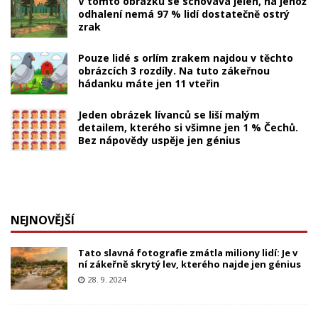
V tomto obrázku se schovává jelen, na jehož
odhalení nemá 97 % lidí dostatečně ostrý
zrak
Pouze lidé s orlím zrakem najdou v těchto
obrázcích 3 rozdíly. Na tuto zákeřnou
hádanku máte jen 11 vteřin
Jeden obrázek lívanců se liší malým
detailem, kterého si všimne jen 1 % Čechů.
Bez nápovědy uspěje jen génius
NEJNOVĚJŠÍ
Tato slavná fotografie zmátla miliony lidí: Je v
ní zákeřně skrytý lev, kterého najde jen génius
28. 9. 2024