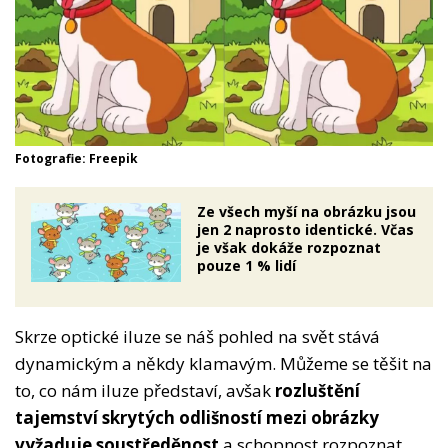
Fotografie: Freepik
Ze všech myší na obrázku jsou
jen 2 naprosto identické. Včas
je však dokáže rozpoznat
pouze 1 % lidí
Skrze optické iluze se náš pohled na svět stává
dynamickým a někdy klamavým. Můžeme se těšit na
to, co nám iluze představí, avšak
rozluštění
tajemství skrytých odlišností mezi obrázky
vyžaduje soustředěnost
a schopnost rozpoznat