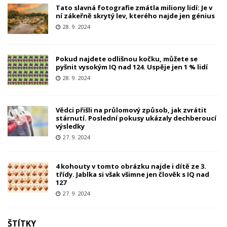
Tato slavná fotografie zmátla miliony lidí: Je v
ní zákeřně skrytý lev, kterého najde jen génius
28. 9. 2024
Pokud najdete odlišnou kočku, můžete se
pyšnit vysokým IQ nad 124. Uspěje jen 1 % lidí
28. 9. 2024
Vědci přišli na průlomový způsob, jak zvrátit
stárnutí. Poslední pokusy ukázaly dechberoucí
výsledky
27. 9. 2024
4 kohouty v tomto obrázku najde i dítě ze 3.
třídy. Jablka si však všimne jen člověk s IQ nad
127
27. 9. 2024
ŠTÍTKY