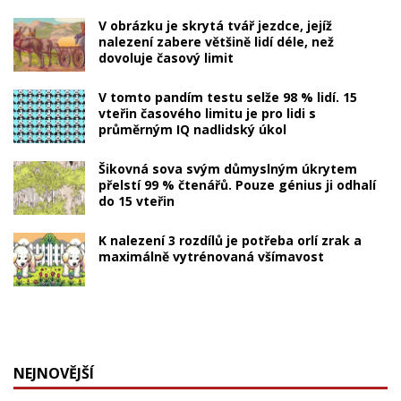
V obrázku je skrytá tvář jezdce, jejíž
nalezení zabere většině lidí déle, než
dovoluje časový limit
V tomto pandím testu selže 98 % lidí. 15
vteřin časového limitu je pro lidi s
průměrným IQ nadlidský úkol
Šikovná sova svým důmyslným úkrytem
přelstí 99 % čtenářů. Pouze génius ji odhalí
do 15 vteřin
K nalezení 3 rozdílů je potřeba orlí zrak a
maximálně vytrénovaná všímavost
NEJNOVĚJŠÍ