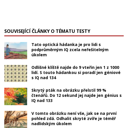
SOUVISEJÍCÍ ČLÁNKY O TÉMATU TESTY
Tato optická hádanka je pro lidi s
podprůměrným IQ zcela neřešitelným
úkolem
Odlišné klíště najde do 9 vteřin jen 1 z 1000
lidí. S touto hádankou si poradí jen géniové
s IQ nad 134
Skrytý pták na obrázku přelstil 99 %
čtenářů. Do 12 sekund jej najde jen génius s
IQ nad 133
V tomto obrázku není vše, jak se na první
pohled zdá. Odhalit skryté zvíře je téměř
nadlidským úkolem