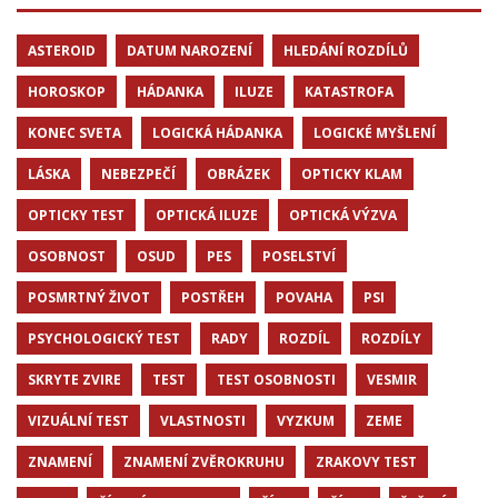
ASTEROID
DATUM NAROZENÍ
HLEDÁNÍ ROZDÍLŮ
HOROSKOP
HÁDANKA
ILUZE
KATASTROFA
KONEC SVETA
LOGICKÁ HÁDANKA
LOGICKÉ MYŠLENÍ
LÁSKA
NEBEZPEČÍ
OBRÁZEK
OPTICKY KLAM
OPTICKY TEST
OPTICKÁ ILUZE
OPTICKÁ VÝZVA
OSOBNOST
OSUD
PES
POSELSTVÍ
POSMRTNÝ ŽIVOT
POSTŘEH
POVAHA
PSI
PSYCHOLOGICKÝ TEST
RADY
ROZDÍL
ROZDÍLY
SKRYTE ZVIRE
TEST
TEST OSOBNOSTI
VESMIR
VIZUÁLNÍ TEST
VLASTNOSTI
VYZKUM
ZEME
ZNAMENÍ
ZNAMENÍ ZVĚROKRUHU
ZRAKOVY TEST