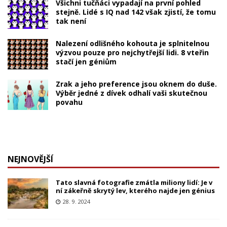
Všichni tučňáci vypadají na první pohled
stejně. Lidé s IQ nad 142 však zjistí, že tomu
tak není
Nalezení odlišného kohouta je splnitelnou
výzvou pouze pro nejchytřejší lidi. 8 vteřin
stačí jen géniům
Zrak a jeho preference jsou oknem do duše.
Výběr jedné z dívek odhalí vaši skutečnou
povahu
NEJNOVĚJŠÍ
Tato slavná fotografie zmátla miliony lidí: Je v
ní zákeřně skrytý lev, kterého najde jen génius
28. 9. 2024