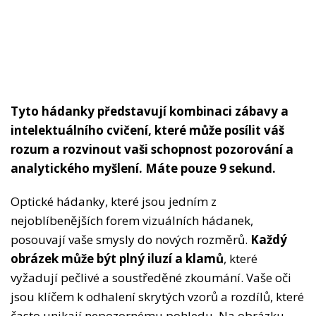
Tyto hádanky představují kombinaci zábavy a
intelektuálního cvičení, které může posílit váš
rozum a rozvinout vaši schopnost pozorování a
analytického myšlení. Máte pouze 9 sekund.
Optické hádanky, které jsou jedním z
nejoblíbenějších forem vizuálních hádanek,
posouvají vaše smysly do nových rozměrů.
Každý
obrázek může být plný iluzí a klamů
, které
vyžadují pečlivé a soustředěné zkoumání. Vaše oči
jsou klíčem k odhalení skrytých vzorů a rozdílů, které
často unikají nepozornému pohledu. Na obrázku