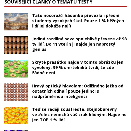
SOUVISEJÍCÍ ČLÁNKY O TÉMATU TESTY
Tato nosorožčí hádanka převezla i přední
studenty vysokých škol. Pouze 1 % běžných
lidí jej dokáže najít
Jediná rozdílná sova spolehlivě převeze až 98
% lidí. Do 11 vteřin ji najde jen naprostý
génius
Skryté prasátko najde v tomto obrázku jen
vyvolený. 99 % smrtelníků tvrdí, že zde
žádné není
Hravý optický hlavolam: Odlišného ježka od
ostatních odhalí pouze jedinci s
nadprůměrnou inteligencí
Teď se raději soustřeďte. Stejnobarevný
vetřelec nenechá váš zrak klidným. Najde ho
jen TOP 1 % lidí