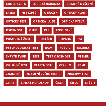
KONEC SVETA
LOGICKÁ HÁDANKA
LOGICKÉ MYŠLENÍ
LÁSKA
NEBEZPEČÍ
OBRÁZEK
OPTICKY KLAM
OPTICKY TEST
OPTICKÁ ILUZE
OPTICKÁ VÝZVA
OSOBNOST
OSUD
PES
POSELSTVÍ
POSMRTNÝ ŽIVOT
POSTŘEH
POVAHA
PSI
PSYCHOLOGICKÝ TEST
RADY
ROZDÍL
ROZDÍLY
SKRYTE ZVIRE
TEST
TEST OSOBNOSTI
VESMIR
VIZUÁLNÍ TEST
VLASTNOSTI
VYZKUM
ZEME
ZNAMENÍ
ZNAMENÍ ZVĚROKRUHU
ZRAKOVY TEST
ZVIRE
ČÍNSKÝ HOROSKOP
ČÍSLA
ČÍSLO
ŠTĚSTÍ