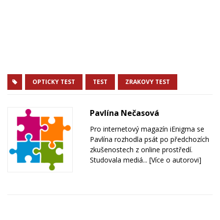
OPTICKY TEST
TEST
ZRAKOVY TEST
Pavlína Nečasová
Pro internetový magazín iEnigma se
Pavlína rozhodla psát po předchozích
zkušenostech z online prostředí.
Studovala mediá...
[Více o autorovi]