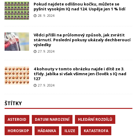
Pokud najdete odlišnou kočku, můžete se
pyšnit vysokým IQ nad 124. Uspěje jen 1 % lidí
28. 9. 2024
Vědci přišli na průlomový způsob, jak zvrátit
stárnutí. Poslední pokusy ukázaly dechberoucí
výsledky
27. 9. 2024
4 kohouty v tomto obrázku najde i dítě ze 3.
třídy. Jablka si však všimne jen člověk s IQ nad
127
27. 9. 2024
ŠTÍTKY
ASTEROID
DATUM NAROZENÍ
HLEDÁNÍ ROZDÍLŮ
HOROSKOP
HÁDANKA
ILUZE
KATASTROFA