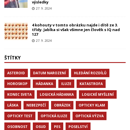
výsledky
27. 9. 2024
4 kohouty v tomto obrázku najde i dítě ze 3.
třídy. Jablka si však všimne jen člověk s IQ nad
127
27. 9. 2024
ŠTÍTKY
ASTEROID
DATUM NAROZENÍ
HLEDÁNÍ ROZDÍLŮ
HOROSKOP
HÁDANKA
ILUZE
KATASTROFA
KONEC SVETA
LOGICKÁ HÁDANKA
LOGICKÉ MYŠLENÍ
LÁSKA
NEBEZPEČÍ
OBRÁZEK
OPTICKY KLAM
OPTICKY TEST
OPTICKÁ ILUZE
OPTICKÁ VÝZVA
OSOBNOST
OSUD
PES
POSELSTVÍ