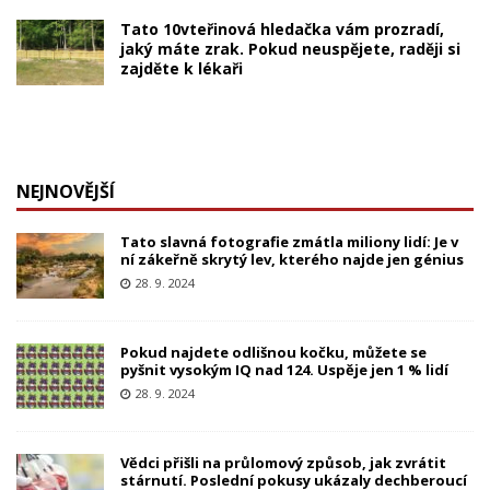
Tato 10vteřinová hledačka vám prozradí,
jaký máte zrak. Pokud neuspějete, raději si
zajděte k lékaři
NEJNOVĚJŠÍ
Tato slavná fotografie zmátla miliony lidí: Je v
ní zákeřně skrytý lev, kterého najde jen génius
28. 9. 2024
Pokud najdete odlišnou kočku, můžete se
pyšnit vysokým IQ nad 124. Uspěje jen 1 % lidí
28. 9. 2024
Vědci přišli na průlomový způsob, jak zvrátit
stárnutí. Poslední pokusy ukázaly dechberoucí