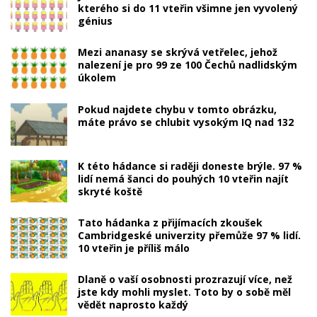
kterého si do 11 vteřin všimne jen vyvolený
génius
Mezi ananasy se skrývá vetřelec, jehož
nalezení je pro 99 ze 100 Čechů nadlidským
úkolem
Pokud najdete chybu v tomto obrázku,
máte právo se chlubit vysokým IQ nad 132
K této hádance si raději doneste brýle. 97 %
lidí nemá šanci do pouhých 10 vteřin najít
skryté koště
Tato hádanka z přijímacích zkoušek
Cambridgeské univerzity přemůže 97 % lidí.
10 vteřin je příliš málo
Dlaně o vaší osobnosti prozrazují více, než
jste kdy mohli myslet. Toto by o sobě měl
vědět naprosto každý