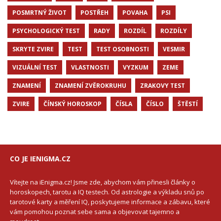
POSMRTNÝ ŽIVOT
POSTŘEH
POVAHA
PSI
PSYCHOLOGICKÝ TEST
RADY
ROZDÍL
ROZDÍLY
SKRYTE ZVIRE
TEST
TEST OSOBNOSTI
VESMIR
VIZUÁLNÍ TEST
VLASTNOSTI
VYZKUM
ZEME
ZNAMENÍ
ZNAMENÍ ZVĚROKRUHU
ZRAKOVY TEST
ZVIRE
ČÍNSKÝ HOROSKOP
ČÍSLA
ČÍSLO
ŠTĚSTÍ
CO JE IENIGMA.CZ
Vítejte na iEnigma.cz! Jsme zde, abychom vám přinesli články o
horoskopech, tarotu a IQ testech. Od astrologie a výkladu snů po
tarotové karty a měření IQ, poskytujeme informace a zábavu, které
vám pomohou poznat sebe sama a objevovat tajemno a