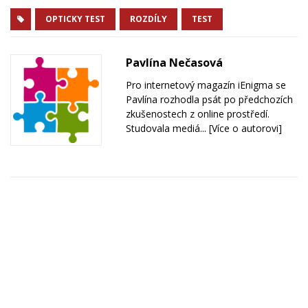
OPTICKY TEST
ROZDÍLY
TEST
Pavlína Nečasová
Pro internetový magazín iEnigma se
Pavlína rozhodla psát po předchozích
zkušenostech z online prostředí.
Studovala mediá...
[Více o autorovi]